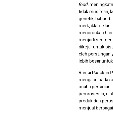
food
, meningkatn
tidak musiman, k
genetik, bahan-
merk, iklan-ikla
menurunkan harga
menjadi segmen r
dikejar untuk bi
oleh persaingan 
lebih besar untu
Rantai Pasokan P
mengacu pada se
usaha pertanian h
pemrosesan, dist
produk dan perus
menjual berbagai