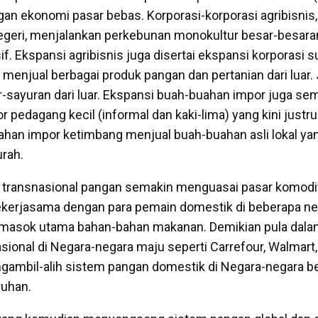
n ekonomi pasar bebas. Korporasi-korporasi agribisnis, b
geri, menjalankan perkebunan monokultur besar-besaran
if. Ekspansi agribisnis juga disertai ekspansi korporasi
 menjual berbagai produk pangan dan pertanian dari luar.
-sayuran dari luar. Ekspansi buah-buahan impor juga s
r pedagang kecil (informal dan kaki-lima) yang kini justru
han impor ketimbang menjual buah-buahan asli lokal yan
urah.
si transnasional pangan semakin menguasai pasar komod
ekerjasama dengan para pemain domestik di beberapa neg
masok utama bahan-bahan makanan. Demikian pula dalam 
sional di Negara-negara maju seperti Carrefour, Walmart, 
ngambil-alih sistem pangan domestik di Negara-negara 
ruhan.