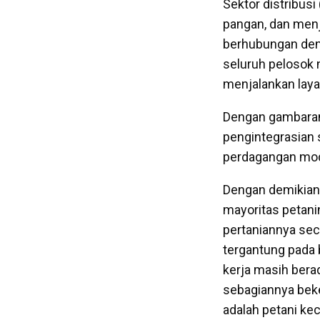
Sektor distribus
pangan, dan menja
berhubungan deng
seluruh pelosok n
menjalankan laya
Dengan gambaran 
pengintegrasian s
perdagangan mo
Dengan demikian 
mayoritas petani
pertaniannya sec
tergantung pada 
kerja masih bera
sebagiannya beke
adalah petani kec