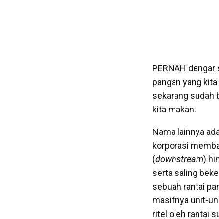
PERNAH dengar s
pangan yang kita 
sekarang sudah b
kita makan.
Nama lainnya ada
korporasi memba
(
downstream
) hi
serta saling bek
sebuah rantai pan
masifnya unit-un
ritel oleh rantai