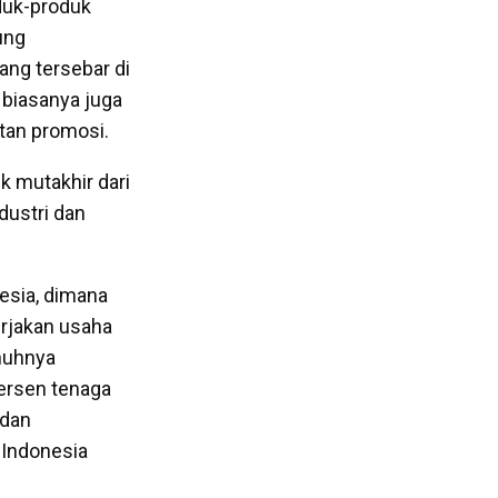
oduk-produk
ung
ang tersebar di
 biasanya juga
tan promosi.
 mutakhir dari
dustri dan
esia, dimana
erjakan usaha
enuhnya
persen tenaga
 dan
 Indonesia