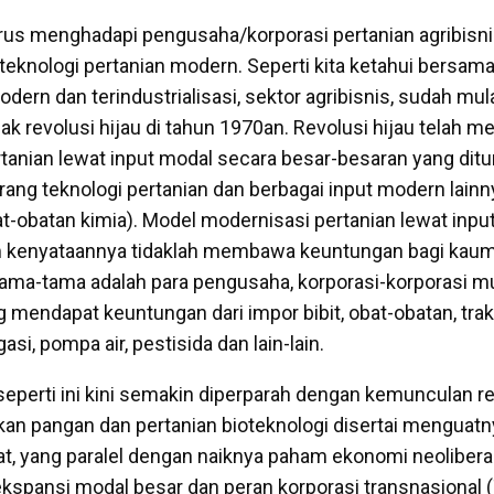
arus menghadapi pengusaha/korporasi pertanian agribisn
teknologi pertanian modern. Seperti kita ketahui bersama
odern dan terindustrialisasi, sektor agribisnis, sudah m
k revolusi hijau di tahun 1970an. Revolusi hijau telah 
anian lewat input modal secara besar-besaran yang ditu
ang teknologi pertanian dan berbagai input modern lainnya
at-obatan kimia). Model modernisasi pertanian lewat inpu
m kenyataannya tidaklah membawa keuntungan bagi kaum
ama-tama adalah para pengusaha, korporasi-korporasi mu
g mendapat keuntungan dari impor bibit, obat-obatan, trak
si, pompa air, pestisida dan lain-lain.
seperti ini kini semakin diperparah dengan kemunculan re
ikan pangan dan pertanian bioteknologi disertai menguat
rat, yang paralel dengan naiknya paham ekonomi neolibera
spansi modal besar dan peran korporasi transnasional 