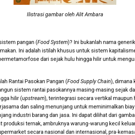
Ilistrasi gambar oleh Alit Ambara
istem pangan (
Food System
)? Ini bukanlah nama generi
makan. Ini adalah istilah khusus untuk sistem kapitalism
ermetamorfose dari sejak hulu hingga hilir untuk mengu
lah Rantai Pasokan Pangan (
Food Supply Chain
), dimana 
ngun sistem rantai pasokannya masing-masing sejak dar
ngga hilir (
upstream
), terintegrasi secara vertikal maupun 
erjasama dan saling menunjang untuk meminimalkan bia
jang industri barang dan jasa. Ini dapat dilihat dari gamba
it produksi ternak, ambruknya warung-warung kecil kelua
 supermarket secara nasional dan internasional, pra-kemas