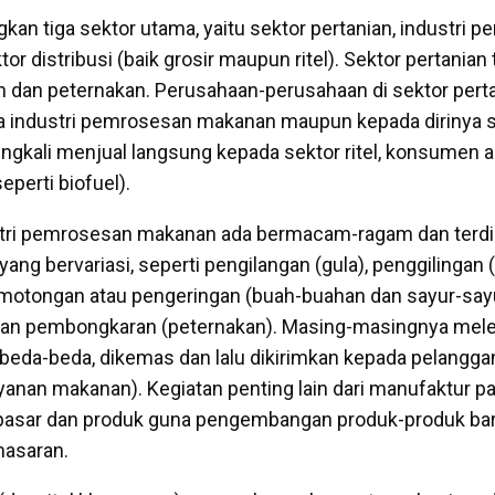
n tiga sektor utama, yaitu sektor pertanian, industri 
r distribusi (baik grosir maupun ritel). Sektor pertanian t
 dan peternakan. Perusahaan-perusahaan di sektor pert
 industri pemrosesan makanan maupun kepada dirinya s
ingkali menjual langsung kepada sektor ritel, konsumen a
seperti biofuel).
tri pemrosesan makanan ada bermacam-ragam dan terdiri
ng bervariasi, seperti pengilangan (gula), penggilingan (
otongan atau pengeringan (buah-buahan dan sayur-sayu
an pembongkaran (peternakan). Masing-masingnya mele
beda-beda, dikemas dan lalu dikirimkan kepada pelanggan
ayanan makanan). Kegiatan penting lain dari manufaktur pa
pasar dan produk guna pengembangan produk-produk bar
asaran.