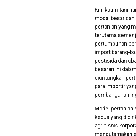
Kini kaum tani h
modal besar dan 
pertanian yang m
terutama semenja
pertumbuhan pert
import barang-bar
pestisida dan ob
besaran ini dala
diuntungkan pert
para importir yan
pembangunan iriga
Model pertanian 
kedua yang dicir
agribisnis korpo
mengutamakan ek