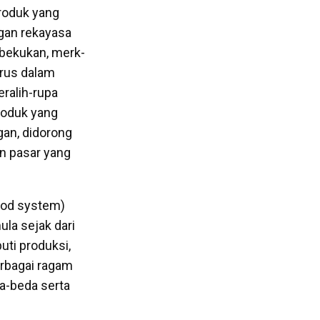
produk yang
ngan rekayasa
bekukan, merk-
erus dalam
ralih-rupa
roduk yang
gan, didorong
n pasar yang
ood system)
la sejak dari
uti produksi,
erbagai ragam
a-beda serta