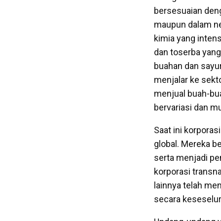
bersesuaian denga
maupun dalam ne
kimia yang intens
dan toserba yang
buahan dan sayur
menjalar ke sekto
menjual buah-bua
bervariasi dan m
Saat ini korpora
global. Mereka b
serta menjadi pe
korporasi transna
lainnya telah me
secara keseselu