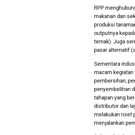
RPP menghubungka
makanan dan sekto
produksi tanaman
outputnya kepada
ternak). Juga ser
pasar alternatif (
Sementara indus
macam kegiatan ya
pembersihan, pem
penyembelihan d
tahapan yang ber
distributor dan l
melakukan riset 
menjalankan pem