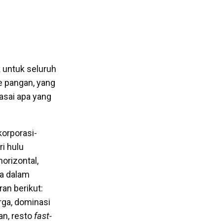
k untuk seluruh
e pangan, yang
asai apa yang
korporasi-
i hulu
horizontal,
ya dalam
ran berikut:
rga, dominasi
an, resto
fast-