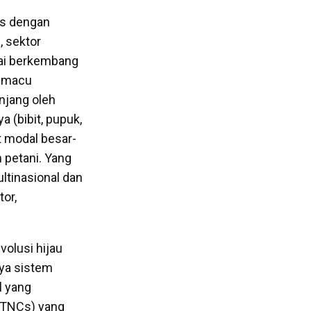
is dengan
, sektor
ulai berkembang
memacu
njang oleh
 (bibit, pupuk,
t modal besar-
 petani. Yang
ltinasional dan
tor,
volusi hijau
nya sistem
l yang
(TNCs) yang