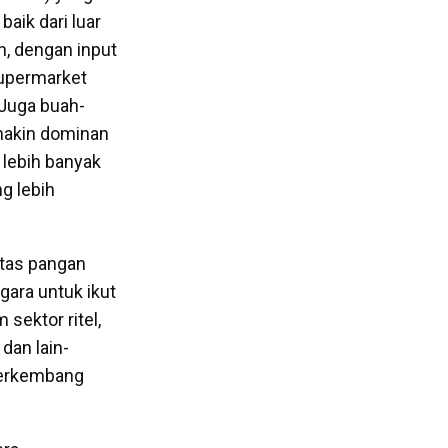
aik dari luar
, dengan input
 supermarket
 Juga buah-
emakin dominan
 lebih banyak
g lebih
itas pangan
ara untuk ikut
sektor ritel,
dan lain-
berkembang