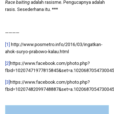
Race baiting
adalah rasisme. Pengucapnya adalah
rasis. Sesederhana itu. ***
————
[1]
http://www.posmetro.info/2016/03/ingatkan-
ahok-suryo-prabowo-kalau.html
[2]
https://www.facebook.com/photo.php?
fbid=10207471977815845&set=a.1020687054730045
[3]
https://www.facebook.com/photo.php?
fbid=10207482099748887&set=a.1020687054730045