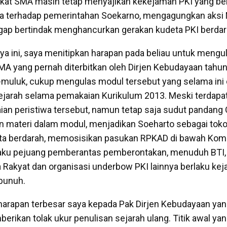
gkat SMA masih tetap menyajikan kekejaman PKI yang b
a terhadap pemerintahan Soekarno, mengagungkan aksi
gap bertindak menghancurkan gerakan kudeta PKI berdar
saya ini, saya menitipkan harapan pada beliau untuk meng
SMA yang pernah diterbitkan oleh Dirjen Kebudayaan tahu
-muluk, cukup mengulas modul tersebut yang selama ini 
ejarah selama pemakaian Kurikulum 2013. Meski terdapa
raian peristiwa tersebut, namun tetap saja sudut pandang
n materi dalam modul, menjadikan Soeharto sebagai tok
eta berdarah, memosisikan pasukan RPKAD di bawah Ko
aku pejuang pemberantas pemberontakan, menuduh BTI, 
Rakyat dan organisasi underbow PKI lainnya berlaku ke
rbunuh.
i, harapan terbesar saya kepada Pak Dirjen Kebudayaan yan
berikan tolak ukur penulisan sejarah ulang. Titik awal ya