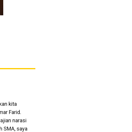
an kita
ar Farid.
ajian narasi
ah SMA, saya