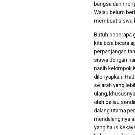
bangsa dan menja
Walau belum berh
membuat siswa be
Butuh beberapa g
kita bisa bicara 
perpanjangan tan
siswa dengan na
nasib kelompok K
dilenyapkan. Had
sejarah yang lebi
ulang, khususnya 
oleh beliau sendi
dalang utama per
mendalanginya at
yang haus kekaya