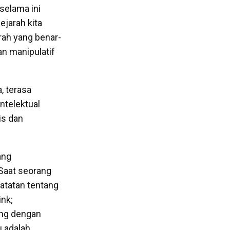
selama ini
ejarah kita
rah yang benar-
n manipulatif
, terasa
ntelektual
is dan
ang
Saat seorang
atatan tentang
ink;
ung dengan
u adalah