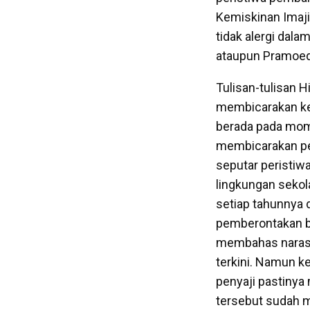
Kemiskinan Imajina
tidak alergi dala
ataupun Pramoed
Tulisan-tulisan 
membicarakan kem
berada pada mome
membicarakan per
seputar peristiw
lingkungan sekol
setiap tahunnya 
pemberontakan ba
membahas narasi 
terkini. Namun k
penyaji pastinya
tersebut sudah m