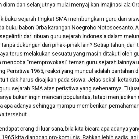
 diam dan selanjutnya mulai menyajikan imajinasi ala Or
tek buku sejarah tingkat SMA membungkam guru dan sis
ada buku babon Orba karangan Noegroho Notosoesanto. Ap
segelintir dari ribuan guru sejarah Indonesia dalam melu
anpa dukungan dari pihak-pihak lain? Setiap tahun, dari 
 saya terus melakukan sesuatu yang masih ditakuti oleh g
ya mencoba “memprovokasi” teman guru sejarah lainnya u
ng Peristiwa 1965, reaksi yang muncul adalah bantahan 
tu tidak harus disajikan pada siswa. Jelas sekali ketakut
 guru sejarah SMA atas peristiwa yang sebenarnya. Tujua
ya bukan ingin mencari popularitas, tetapi menjadikan 
ata apa adanya sehingga mampu memberikan pemahaman 
wa tersebut.
apat orang di luar sana, bila kita bicara apa adanya yan
 1965 kita dianggap pro-komunis. Bahkan lebih sadis lagi