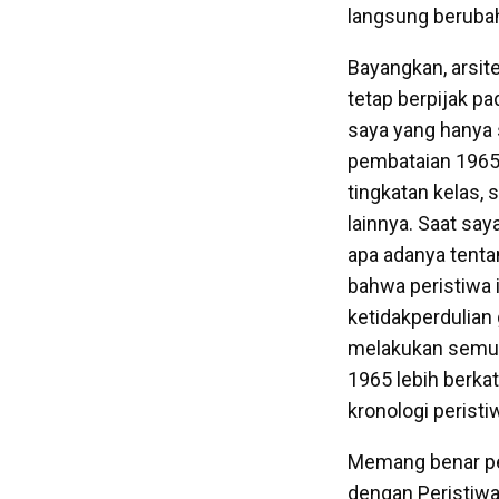
langsung berubah
Bayangkan, arsi
tetap berpijak p
saya yang hanya 
pembataian 1965 t
tingkatan kelas,
lainnya. Saat sa
apa adanya tenta
bahwa peristiwa i
ketidakperdulian
melakukan semuan
1965 lebih berk
kronologi peristi
Memang benar pend
dengan Peristiwa