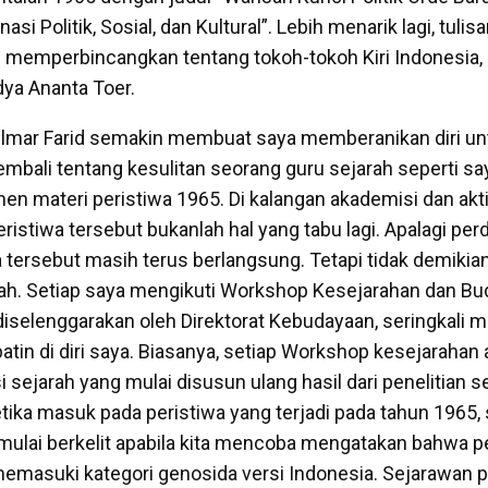
si Politik, Sosial, dan Kultural”. Lebih menarik lagi, tulis
m memperbincangkan tentang tokoh-tokoh Kiri Indonesia, s
ya Ananta Toer.
Hilmar Farid semakin membuat saya memberanikan diri un
bali tentang kesulitan seorang guru sejarah seperti say
n materi peristiwa 1965. Di kalangan akademisi dan akt
istiwa tersebut bukanlah hal yang tabu lagi. Apalagi per
a tersebut masih terus berlangsung. Tetapi tidak demikia
ah. Setiap saya mengikuti Workshop Kesejarahan dan Bu
diselenggarakan oleh Direktorat Kebudayaan, seringkali 
tin di diri saya. Biasanya, setiap Workshop kesejarahan
sejarah yang mulai disusun ulang hasil dari penelitian 
etika masuk pada peristiwa yang terjadi pada tahun 1965,
 mulai berkelit apabila kita mencoba mengatakan bahwa p
emasuki kategori genosida versi Indonesia. Sejarawan p