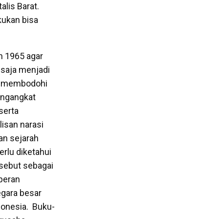
lis Barat.
kukan bisa
n 1965 agar
 saja menjadi
in membodohi
engangkat
serta
isan narasi
san sejarah
erlu diketahui
isebut sebagai
peran
egara besar
donesia. Buku-