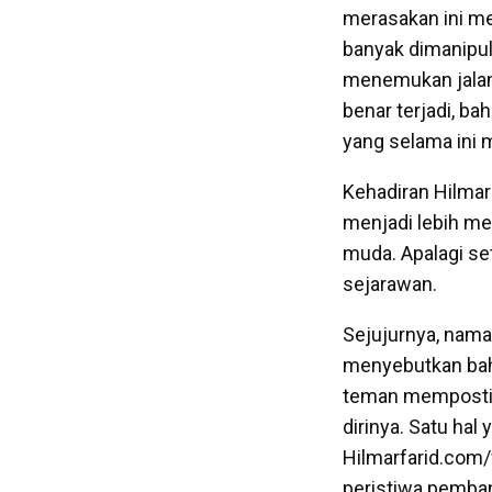
merasakan ini mer
banyak dimanipula
menemukan jalan 
benar terjadi, b
yang selama ini 
Kehadiran Hilmar
menjadi lebih me
muda. Apalagi set
sejarawan.
Sejujurnya, nama 
menyebutkan bahw
teman memposting
dirinya. Satu hal 
Hilmarfarid.com/
peristiwa pemban