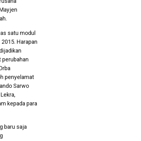
erusaha
 Mayjen
ah.
ulas satu modul
n 2015. Harapan
dijadikan
t perubahan
 Orba
oh penyelamat
mando Sarwo
Lekra,
jam kepada para
g baru saja
ng