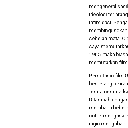
mengeneralisasi
ideologi terlaran
intimidasi. Penga
membingungkan b
sebelah mata. Cib
saya memutarkan 
1965, maka biasa
memutarkan fil
Pemutaran film 
berperang pikiran
terus memutarkan
Ditambah denga
membaca beberap
untuk menganalis
ingin mengubah i