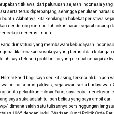
upakan titik awal dari pelurusan sejarah Indonesia yang 
si serta terus diperpanjang, sehingga penulisan narasi s
buntu. Akibatnya, kita kehilangan hakekat peristiwa seja
ahkan cenderung mempertahankan narasi sejarah usang da
mencekoki generasi muda.
 Farid di institusi yang membawahi kebudayaan Indonesia
ngena dikarenakan sosoknya yang berasal dari kalangan i
elah saya telusuri profil beliau yang dikenal sebagai aktiv
Hilmar Farid bagi saya sedikit asing, terkecuali bila ada y
a beliau seorang aktivis, sejarawan serta budayawan. 
 berita pelantikan Hilmar Farid, saya coba menelusuri c
yang saya suka adalah tulisan beliau yang saya ambil dari l
wp/, dimana salah satu tulisannya bersinggungan langs
taian 1965 dengan judul “Warisan Kunci Politik Orde Bar