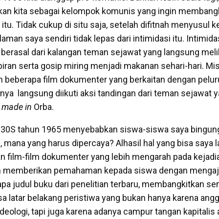
kan kita sebagai kelompok komunis yang ingin membangk
g itu. Tidak cukup di situ saja, setelah difitnah menyusul
laman saya sendiri tidak lepas dari intimidasi itu. Intimida
erasal dari kalangan teman sejawat yang langsung meli
iran serta gosip miring menjadi makanan sehari-hari. Mis
beberapa film dokumenter yang berkaitan dengan pelur
nya langsung diikuti aksi tandingan dari teman sejawat 
m
made in
Orba.
G30S tahun 1965 menyebabkan siswa-siswa saya bingung
, mana yang harus dipercaya? Alhasil hal yang bisa saya 
 film-film dokumenter yang lebih mengarah pada kejadi
n memberikan pemahaman kepada siswa dengan mengaj
a judul buku dari penelitian terbaru, membangkitkan s
a latar belakang peristiwa yang bukan hanya karena angg
deologi, tapi juga karena adanya campur tangan kapitalis