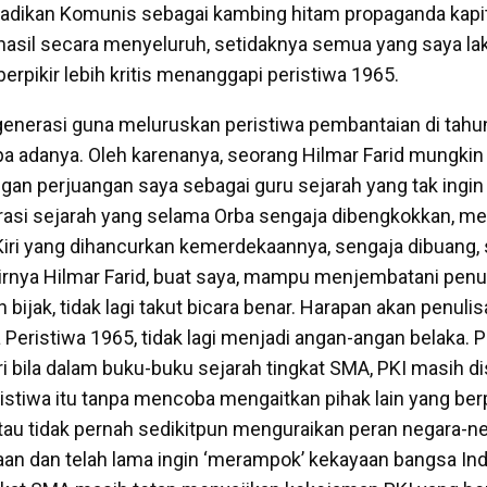
dikan Komunis sebagai kambing hitam propaganda kapita
asil secara menyeluruh, setidaknya semua yang saya la
rpikir lebih kritis menanggapi peristiwa 1965.
enerasi guna meluruskan peristiwa pembantaian di tahu
apa adanya. Oleh karenanya, seorang Hilmar Farid mungkin
gan perjuangan saya sebagai guru sejarah yang tak ing
rasi sejarah yang selama Orba sengaja dibengkokkan, m
iri yang dihancurkan kemerdekaannya, sengaja dibuang, 
irnya Hilmar Farid, buat saya, mampu menjembatani penul
h bijak, tidak lagi takut bicara benar. Harapan akan penuli
Peristiwa 1965, tidak lagi menjadi angan-angan belaka. P
ri bila dalam buku-buku sejarah tingkat SMA, PKI masih d
istiwa itu tanpa mencoba mengaitkan pihak lain yang ber
au tidak pernah sedikitpun menguraikan peran negara-n
an dan telah lama ingin ‘merampok’ kekayaan bangsa In