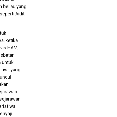
an beliau yang
eperti Aidit
tuk
a, ketika
ivis HAM,
debatan
n untuk
daya, yang
muncul
 akan
sejarawan
 sejarawan
eristiwa
enyaji