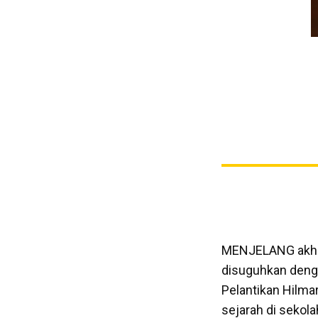
MENJELANG akhir 
disuguhkan dengan
Pelantikan Hilmar
sejarah di sekola