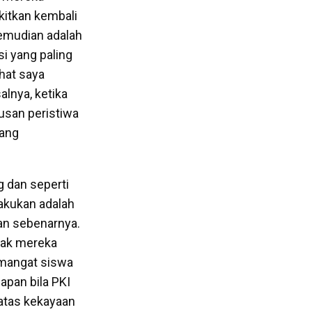
itkan kembali
 kemudian adalah
si yang paling
hat saya
alnya, ketika
usan peristiwa
yang
 dan seperti
lakukan adalah
an sebenarnya.
ak mereka
emangat siswa
apan bila PKI
 atas kekayaan