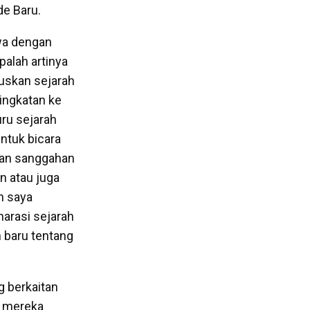
de Baru.
wa dengan
alah artinya
ruskan sejarah
tingkatan ke
uru sejarah
ntuk bicara
dan sanggahan
an atau juga
n saya
narasi sejarah
baru tentang
g berkaitan
, mereka