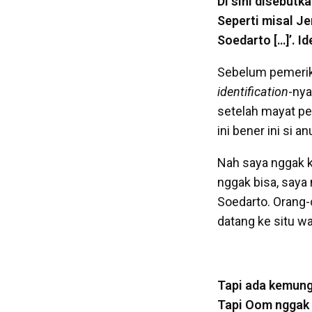
Di sini disebutk
Seperti misal Je
Soedarto […]’. Id
Sebelum pemerik
identification
-nya
setelah mayat pe
ini bener ini si an
Nah saya nggak 
nggak bisa, saya
Soedarto. Orang-o
datang ke situ wa
Tapi ada kemung
Tapi Oom nggak