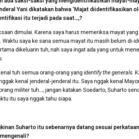
an ada saksi-saksi yang mengidentifikasikan mayat-may
nderal Yani dikatakan bahwa ‘Majat diidentifikasikan 
entifikasi itu terjadi pada saat…,?
saan dimulai. Karena saya harus memeriksa mayat yang
. Waktu saya ke sana semua mayat itu masih belum di-
id
rtama dikeluarin tuh, nah saya ingat ada yang untuk men
u.
kenal tuh semua orang-orang yang
identify the generals
. 
 nggak kenal jenderal-jenderal itu. Saya nggak kenal May
rang militer tuh…, jangan katakan Soedarto, Suharto sendi
ktu itu saya nggak tahu siapa.
kinan Suharto itu sebenarnya datang sesuai perkataan
 mengenali?