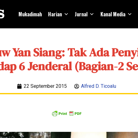
Mukadimah
Harian
Jurnal
Kanal Media
uw Yan Siang: Tak Ada Pen
ap 6 Jenderal (Bagian-2 Se
22 September 2015
Alfred D. Ticoalu