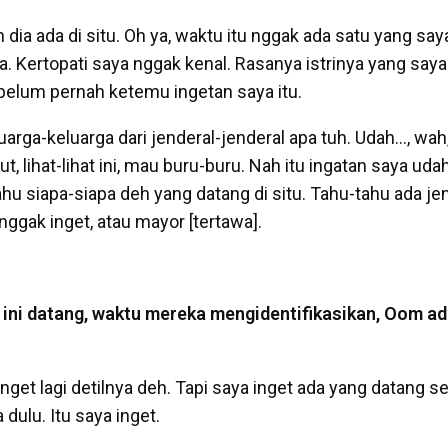
ia ada di situ. Oh ya, waktu itu nggak ada satu yang saya
na. Kertopati saya nggak kenal. Rasanya istrinya yang saya 
 belum pernah ketemu ingetan saya itu.
uarga-keluarga dari jenderal-jenderal apa tuh. Udah…, wa
t, lihat-lihat ini, mau buru-buru. Nah itu ingatan saya ud
ahu siapa-siapa deh yang datang di situ. Tahu-tahu ada je
 nggak inget, atau mayor [tertawa].
 ini datang, waktu mereka mengidentifikasikan, Oom ad
nget lagi detilnya deh. Tapi saya inget ada yang datang 
dulu. Itu saya inget.