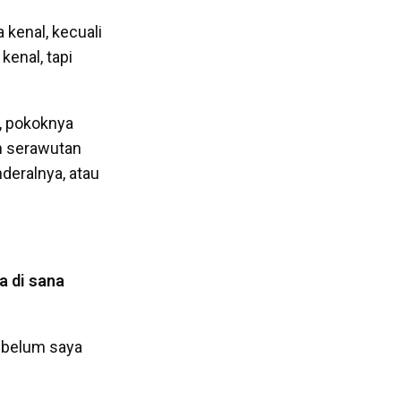
 kenal, kecuali
kenal, tapi
h, pokoknya
ah serawutan
nderalnya, atau
a di sana
sebelum saya