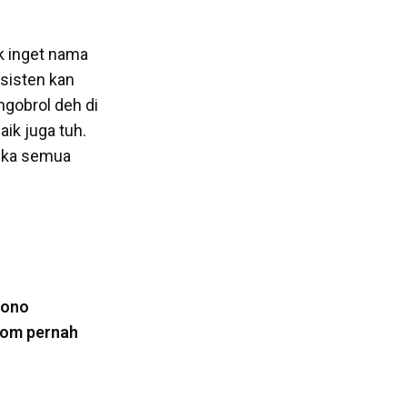
k inget nama
asisten kan
ngobrol deh di
aik juga tuh.
reka semua
iono
 Oom pernah