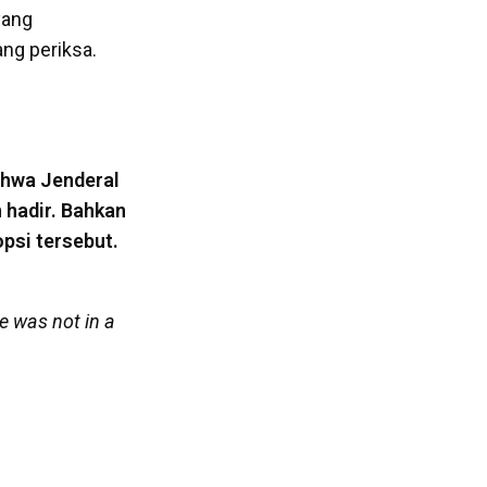
yang
ang periksa.
ahwa Jenderal
 hadir. Bahkan
opsi tersebut.
e was not in a