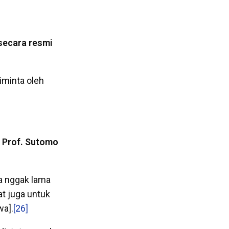
secara resmi
diminta oleh
h Prof. Sutomo
ia nggak lama
at juga untuk
wa].
[26]