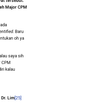
at tersebut.
oleh Major CPM
 ada
entified
. Baru
entukan oh ya
Kalau saya sih
or CPM
ri kalau
 Dr. Lim
[25]