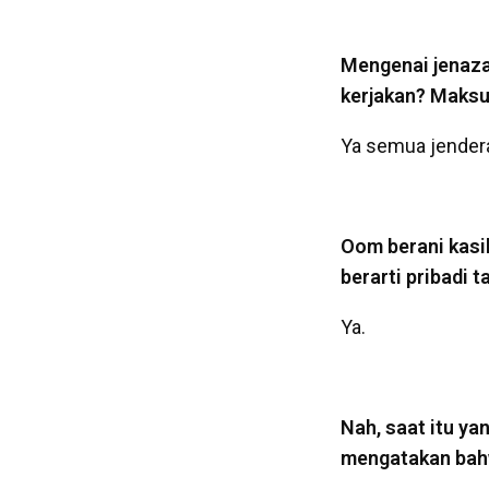
Mengenai jenaza
kerjakan? Maksu
Ya semua jendera
Oom berani kasi
berarti pribadi 
Ya.
Nah, saat itu ya
mengatakan bahw