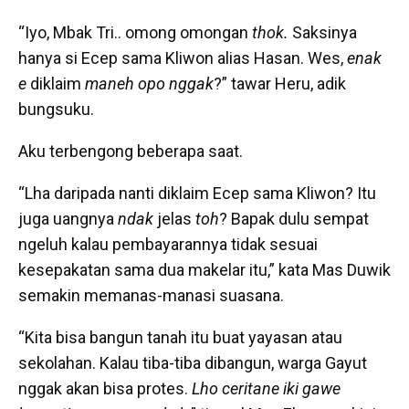
“Iyo, Mbak Tri.. omong omongan
thok.
Saksinya
hanya si Ecep sama Kliwon alias Hasan. Wes,
enak
e
diklaim
maneh opo nggak
?” tawar Heru, adik
bungsuku.
Aku terbengong beberapa saat.
“Lha daripada nanti diklaim Ecep sama Kliwon? Itu
juga uangnya
ndak
jelas
toh
? Bapak dulu sempat
ngeluh kalau pembayarannya tidak sesuai
kesepakatan sama dua makelar itu,” kata Mas Duwik
semakin memanas-manasi suasana.
“Kita bisa bangun tanah itu buat yayasan atau
sekolahan. Kalau tiba-tiba dibangun, warga Gayut
nggak akan bisa protes.
Lho ceritane iki gawe