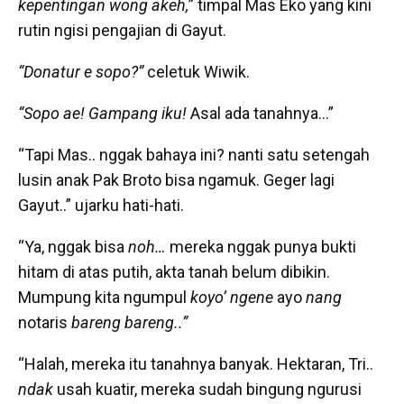
kepentingan wong akeh,
” timpal Mas Eko yang kini
rutin ngisi pengajian di Gayut.
“Donatur e sopo?”
celetuk Wiwik.
“Sopo ae! Gampang iku!
Asal ada tanahnya…”
“Tapi Mas.. nggak bahaya ini? nanti satu setengah
lusin anak Pak Broto bisa ngamuk. Geger lagi
Gayut..” ujarku hati-hati.
“Ya, nggak bisa
noh…
mereka nggak punya bukti
hitam di atas putih, akta tanah belum dibikin.
Mumpung kita ngumpul
koyo’ ngene
ayo
nang
notaris
bareng bareng..”
“Halah, mereka itu tanahnya banyak. Hektaran, Tri..
ndak
usah kuatir, mereka sudah bingung ngurusi