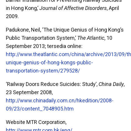
in Hong Kong,’
Journal of Affective Disorders
, April
2009.
Padukone, Neil, ‘The Unique Genius of Hong Kong’s
Public Transportation System,’
The Atlantic
, 10
September 2013; tersedia online:
http://www.theatlantic.com/china/archive/2013/09/t
unique-genius-of-hong-kongs-public-
transportation-system/279528/
‘Railway Doors Reduce Suicides: Study’,
China Daily
,
23 September 2008,
http://www.chinadaily.com.cn/hkedition/2008-
09/23/content_7048905.htm
Website MTR Corporation,
http://www.mtr.com.hk/eng/