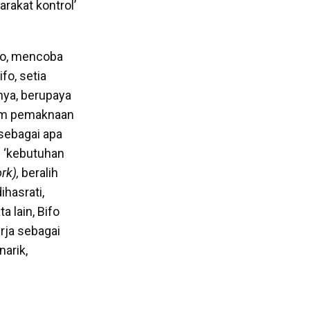
rakat kontrol’
ifo, mencoba
fo, setia
nya, berupaya
alam pemaknaan
 sebagai apa
u ‘kebutuhan
rk),
beralih
ihasrati,
 lain, Bifo
erja sebagai
narik,