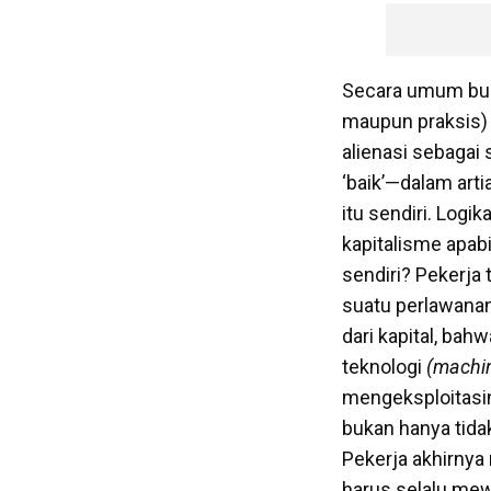
Secara umum buku
maupun praksis) t
alienasi sebagai
‘baik’—dalam art
itu sendiri. Log
kapitalisme apabi
sendiri? Pekerja 
suatu perlawanan 
dari kapital, bahw
teknologi
(machi
mengeksploitasin
bukan hanya tida
Pekerja akhirnya
harus selalu me