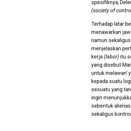
spesifiknya, Dele
(society of contro
Terhadap latar be
menawarkan jawaba
namun sekaligus 
menjelaskan pert
kerja
(labor)
itu 
yang disebut Mar
untuk melawan’ y
kepada suatu logi
sesuatu yang tan
ingin menunjukk
sebentuk alienasi
sekaligus kontrov