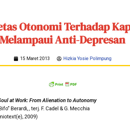
tas Otonomi Terhadap Kap
Melampaui Anti-Depresan
15 Maret 2013
Hizkia Yosie Polimpung
Soul at Work: From Alienation to Autonomy
Bifo” Berardi,
,
terj. F. Cadel & G. Mecchia
miotext(e), 2009)