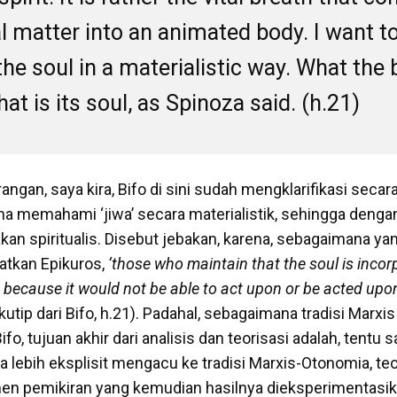
al matter into an animated body. I want t
the soul in a materialistic way. What the
hat is its soul, as Spinoza said. (h.21)
angan, saya kira, Bifo di sini sudah mengklarifikasi seca
a memahami ‘jiwa’ secara materialistik, sehingga denga
an spiritualis. Disebut jebakan, karena, sebagaimana yan
gatkan Epikuros,
‘those who maintain that the soul is incor
 because it would not be able to act upon or be acted upon 
kutip dari Bifo, h.21). Padahal, sebagaimana tradisi Marxi
o, tujuan akhir dari analisis dan teorisasi adalah, tentu 
ila lebih eksplisit mengacu ke tradisi Marxis-Otonomia, te
n pemikiran yang kemudian hasilnya dieksperimentasika