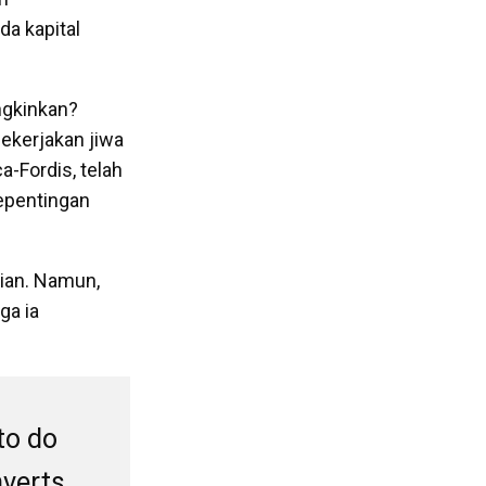
a kapital
ungkinkan?
ekerjakan jiwa
a-Fordis, telah
epentingan
ian. Namun,
ga ia
to do
nverts