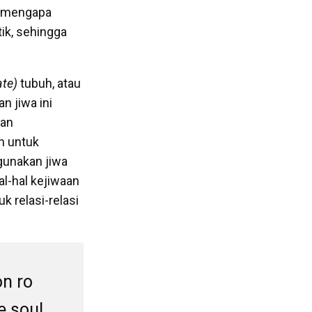
h mengapa
tik, sehingga
ate)
tubuh, atau
n jiwa ini
gan
h untuk
gunakan jiwa
al-hal kejiwaan
k relasi-relasi
on ro
he soul