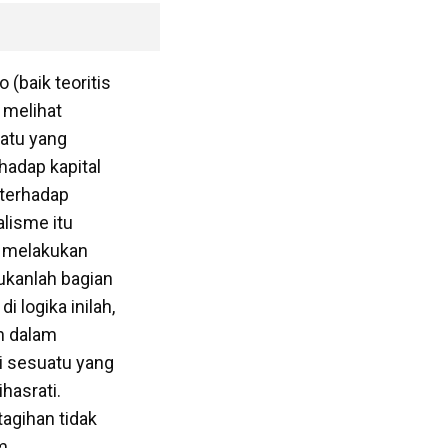
(baik teoritis
 melihat
uatu yang
hadap kapital
 terhadap
alisme itu
k melakukan
bukanlah bagian
i logika inilah,
n dalam
i sesuatu yang
hasrati.
tagihan tidak
m