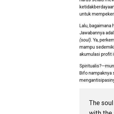
ketidakberdayaan
untuk mempekerj
Lalu, bagaimana h
Jawabannya adala
(soul)
. Ya, perke
mampu sedemikia
akumulasi profit i
Spiritualis?—mun
Bifo nampaknya s
mengantisipasiny
The soul
with the 