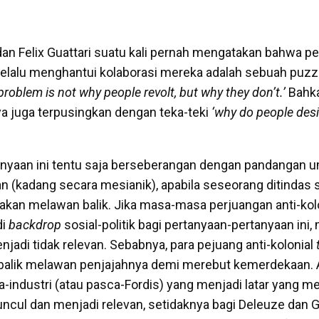
an Felix Guattari suatu kali pernah mengatakan bahwa p
elalu menghantui kolaborasi mereka adalah sebuah puz
 problem is not why people revolt, but why they don’t.’
Bahka
a juga terpusingkan dengan teka-teki
‘why do people desi
anyaan ini tentu saja berseberangan dengan pandangan
n (kadang secara mesianik), apabila seseorang ditindas s
 akan melawan balik.
Jika masa-masa perjuangan anti-kolo
di
backdrop
sosial-politik bagi pertanyaan-pertanyaan ini,
njadi tidak relevan. Sebabnya, para pejuang anti-kolonial
 balik melawan penjajahnya demi merebut kemerdekaan. 
a-industri (atau pasca-Fordis) yang menjadi latar yang
ncul dan menjadi relevan, setidaknya bagi Deleuze dan Gu