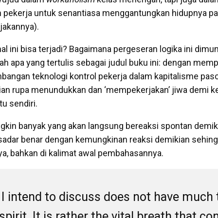
 pekerja untuk senantiasa menggantungkan hidupnya pad
akannya).
al ini bisa terjadi? Bagaimana pergeseran logika ini dim
h apa yang tertulis sebagai judul buku ini: dengan memp
mbangan teknologi kontrol pekerja dalam kapitalisme pasc
n rupa menundukkan dan ‘mempekerjakan’ jiwa demi k
tu sendiri.
gkin banyak yang akan langsung bereaksi spontan demik
adar benar dengan kemungkinan reaksi demikian sehing
a, bahkan di kalimat awal pembahasannya.
 I intend to discuss does not have much 
spirit. It is rather the vital breath that co