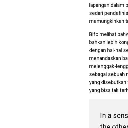
lapangan dalam p
sedari pendefinis
memungkinkan tr
Bifo melihat bah
bahkan lebih kong
dengan hal-hal se
menandaskan bah
melenggak-lenggo
sebagai sebuah me
yang disebutkan 
yang bisa tak ter
In a sens
the other