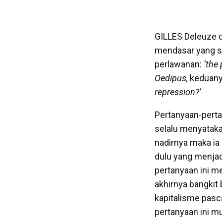
GILLES Deleuze d
mendasar yang s
perlawanan:
‘the
Oedipus,
keduany
repression?’
Pertanyaan-pert
selalu menyataka
nadirnya maka ia
dulu yang menja
pertanyaan ini me
akhirnya bangkit
kapitalisme pasc
pertanyaan ini mu