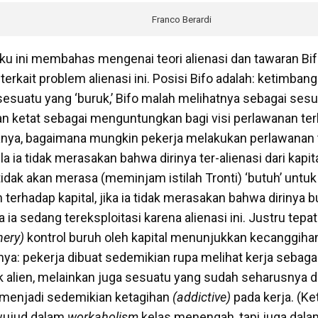
Franco Berardi
 ini membahas mengenai teori alienasi dan tawaran Bifo 
erkait problem alienasi ini. Posisi Bifo adalah: ketimbang
 sesuatu yang ‘buruk,’ Bifo malah melihatnya sebagai ses
ian ketat sebagai menguntungkan bagi visi perlawanan ter
ikanya, bagaimana mungkin pekerja melakukan perlawanan
la ia tidak merasakan bahwa dirinya ter-alienasi dari kapit
tidak akan merasa (meminjam istilah Tronti) ‘butuh’ untu
terhadap kapital, jika ia tidak merasakan bahwa dirinya 
a ia sedang tereksploitasi karena alienasi ini. Justru tepat d
nery)
kontrol buruh oleh kapital menunjukkan kecanggiha
ya: pekerja dibuat sedemikian rupa melihat kerja sebaga
k alien, melainkan juga sesuatu yang sudah seharusnya di
 menjadi sedemikian ketagihan
(addictive)
pada kerja. (Ke
wujud dalam
workaholism
kelas menengah, tapi juga dala