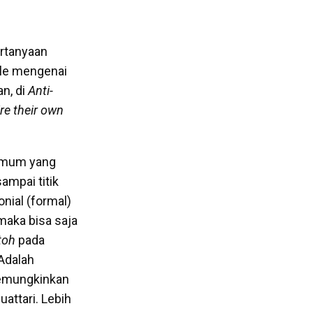
ertanyaan
zle mengenai
n, di
Anti-
re their own
 umum yang
ampai titik
nial (formal)
 maka bisa saja
toh
pada
Adalah
 memungkinkan
attari. Lebih