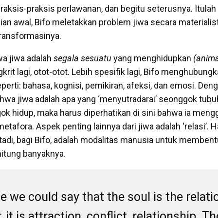
raksis-praksis perlawanan, dan begitu seterusnya. Itula
ian awal, Bifo meletakkan problem jiwa secara materialis
ansformasinya.
wa jiwa adalah
segala sesuatu
yang menghidupkan
(anim
krit lagi, otot-otot. Lebih spesifik lagi, Bifo menghubungka
perti: bahasa, kognisi, pemikiran, afeksi, dan emosi. Den
wa jiwa adalah apa yang ‘menyutradarai’ seonggok tubu
k hidup, maka harus diperhatikan di sini bahwa ia meng
tafora. Aspek penting lainnya dari jiwa adalah ‘relasi’. H
tadi, bagi Bifo, adalah modalitas manusia untuk membentu
hitung banyaknya.
e we could say that the soul is the relati
, it is attraction, conflict, relationship. T