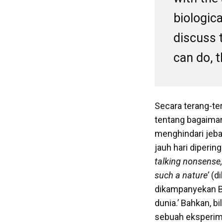
biologic
discuss 
can do, t
Secara terang-ter
tentang bagaiman
menghindari jebak
jauh hari diperin
talking nonsense,
such a nature’
(di
dikampanyekan Bif
dunia.’ Bahkan, b
sebuah eksperime