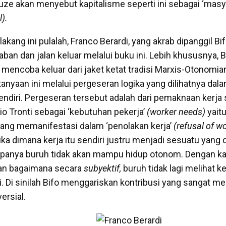
uze akan menyebut kapitalisme seperti ini sebagai ‘masya
l).
lakang ini pulalah, Franco Berardi, yang akrab dipanggil B
n dan jalan keluar melalui buku ini. Lebih khususnya, Bi
mencoba keluar dari jaket ketat tradisi Marxis-Otonomia
anyaan ini melalui pergeseran logika yang dilihatnya d
sendiri. Pergeseran tersebut adalah dari pemaknaan kerja
io Tronti sebagai ‘kebutuhan pekerja’
(worker needs)
yait
ang memanifestasi dalam ‘penolakan kerja’
(refusal of wo
ka dimana kerja itu sendiri justru menjadi sesuatu yang d
panya buruh tidak akan mampu hidup otonom. Dengan kata
an bagaimana secara
subyektif,
buruh tidak lagi melihat k
. Di sinilah Bifo menggariskan kontribusi yang sangat me
ersial.