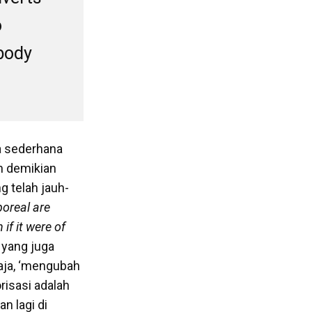
o
 body
ra sederhana
n demikian
g telah jauh-
poreal are
if it were of
s yang juga
saja, ‘mengubah
orisasi adalah
n lagi di