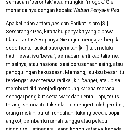
semacam ‘berontak’ atau mungkin ‘mogok.’ Gie
menandainya dengan kepala:
Wabah Penyakit Pes
.
Apa kelindan antara
pes
dan Sarikat Islam [SI]
Semarang? Pes, kita tahu penyakit yang dibawa
tikus. Lantas? Rupanya Gie ingin mengajak berpikir
sederhana: radikalisasi gerakan [kiri] tak melulu
hadir lewat isu ‘besar’; semacam anti kapitalisme,
misalnya, atau nasionalisasi perusahaan asing, atau
penggulingan kekuasaan. Memang, isu-isu besar itu
terdengar
wah;
terasa radikal, kiri
banget
, atau bisa
membuat diri menjadi gembung karena merasa
sebagai pengikut setia Marx dan Lenin. Tapi, terus
terang, semua itu tak selalu dimengerti oleh jembel,
orang miskin, buruh rendahan, tukang becak, sopir
angkot, pembantu rumah tangga atau pelacur
pinggir rel Jatinegara—yang konon katanya, kepada