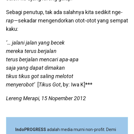
Sebagi penutup, tak ada salahnya kita sedikit nge-
rap—
sekadar mengendorkan otot-otot yang sempat
kaku:
‘… jalani jalan yang becek
mereka terus berjalan
terus berjalan mencari apa-apa
saja yang dapat dimakan
tikus tikus got saling melotot
menyerobot’
[
Tikus Got
, by: Iwa K]***
Lereng Merapi, 15 Nopember 2012
IndoPROGRESS
adalah media murni non-profit. Demi