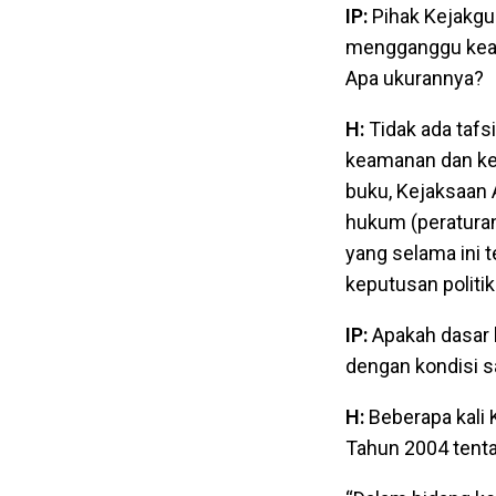
IP:
Pihak Kejakgun
mengganggu keam
Apa ukurannya?
H:
Tidak ada tafs
keamanan dan ket
buku, Kejaksaan 
hukum (peraturan
yang selama ini 
keputusan politik
IP:
Apakah dasar h
dengan kondisi sa
H:
Beberapa kali
Tahun 2004 tenta