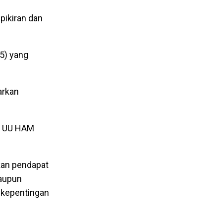
pikiran dan
45) yang
arkan
2) UU HAM
kan pendapat
maupun
, kepentingan