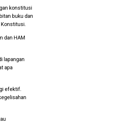
gan konstitusi
bitan buku dan
Konstitusi.
kum dan HAM
di lapangan
at apa
 efektif.
 kegelisahan
tau