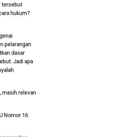
 tersebut
ecara hukum?
genai
an pelarangan
tkan dasar
but. Jadi apa
nyalah
, masih relevan
UU Nomor 16