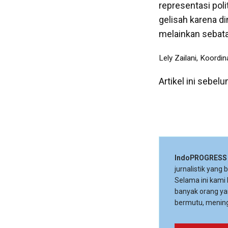
representasi pol
gelisah karena d
melainkan sebata
Lely Zailani, Koordi
Artikel ini sebel
IndoPROGRESS
jurnalistik yang
Selama ini kami
banyak orang ya
bermutu, mening