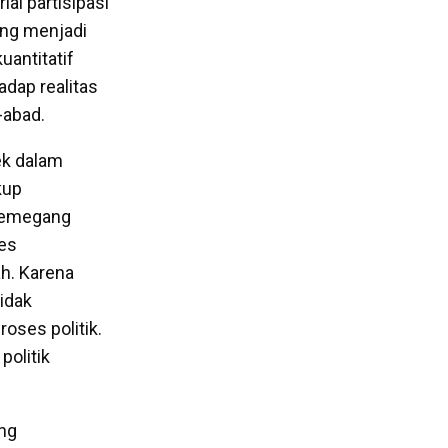
al partisipasi
ang menjadi
uantitatif
adap realitas
-abad.
ek dalam
kup
 pemegang
ses
h. Karena
idak
ses politik.
politik
ang