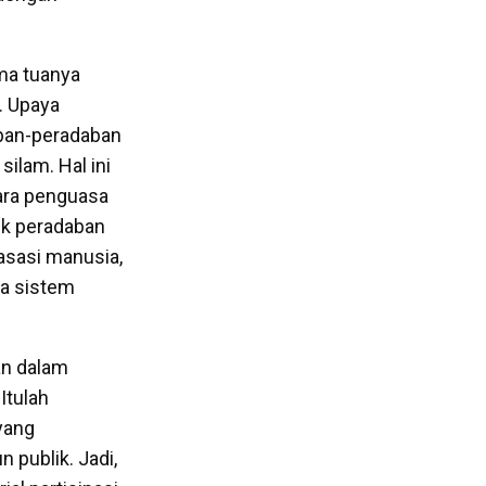
ma tuanya
. Upaya
ban-peradaban
ilam. Hal ini
ara penguasa
sik peradaban
asasi manusia,
ya sistem
an dalam
Itulah
yang
publik. Jadi,