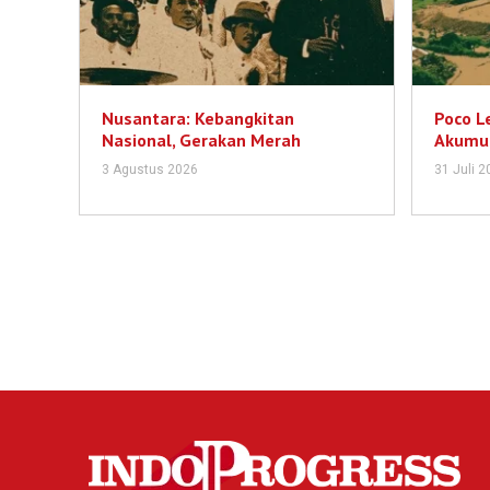
Nusantara: Kebangkitan
Poco L
Nasional, Gerakan Merah
Akumul
3 Agustus 2026
31 Juli 2