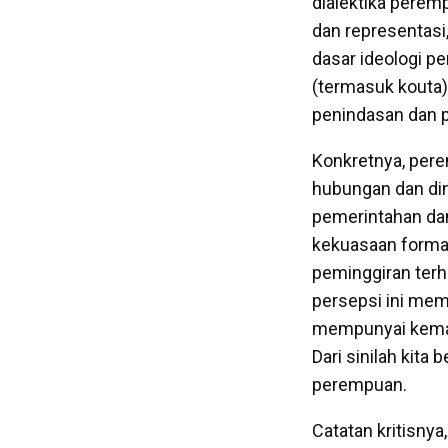
dialektika peremp
dan representasi
dasar ideologi pe
(termasuk kouta)
penindasan dan p
Konkretnya, pere
hubungan dan din
pemerintahan dan
kekuasaan formal 
peminggiran terh
persepsi ini mem
mempunyai kemam
Dari sinilah kita
perempuan.
Catatan kritisny