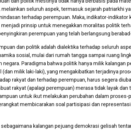
uan dan politik mestinya tidak hanya berbasis pada materi
, melainkan seluruh aspek, termasuk sejarah patriarkhi y
nindasan terhadap perempuan. Maka, indikator-indikator k
 menjadi prinsip untuk menegakkan moralitas politik terh
enyingkiran perempuan yang telah berlangsung berabad
mpuan dan politik adalah dialektika terhadap seluruh asp
amika sosial, mulai dari rumah tangga sampai ruang ling
 negara. Paradigma bahwa politik hanya milik kalangan
(dan milik laki-laki), yang mengakibatkan terjadinya pro
adap rakyat dan terhadap perempuan, harus segera diuba
buat rakyat (apalagi perempuan) merasa tidak layak dan t
puan untuk ikut melakukan perubahan dalam proses-pro
 berangkat membicarakan soal partisipasi dan representasi 
a, sebagaimana kalangan pejuang demokrasi gelisah tent