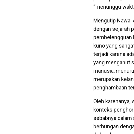
“menunggu waktu 
Mengutip Nawal 
dengan sejarah p
pembelengguan k
kuno yang sangat
terjadi karena 
yang menganut si
manusia, menurut
merupakan kelanj
penghambaan terha
Oleh karenanya, 
konteks penghor
sebabnya dalam a
berhungan dengan