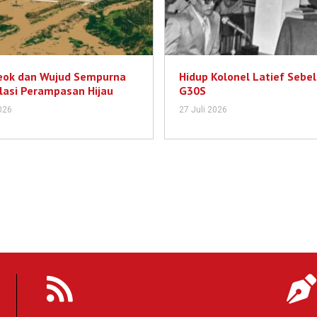
eok dan Wujud Sempurna
Hidup Kolonel Latief Sebe
asi Perampasan Hijau
G30S
026
27 Juli 2026