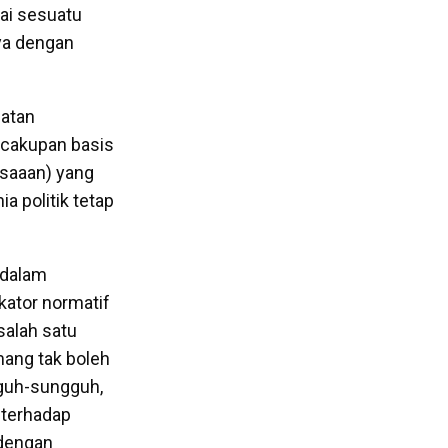
gai sesuatu
nya dengan
uatan
 cakupan basis
asaaan) yang
a politik tetap
 dalam
kator normatif
salah satu
ang tak boleh
gguh-sungguh,
 terhadap
 dengan