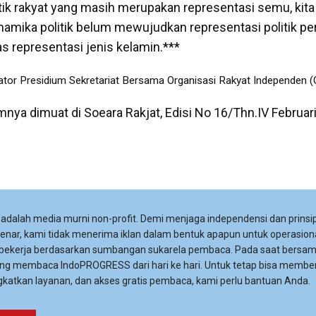
itik rakyat yang masih merupakan representasi semu, kita
inamika politik belum mewujudkan representasi politik p
s representasi jenis kelamin.***
nator Presidium Sekretariat Bersama Organisasi Rakyat Independen (
umnya dimuat di Soeara Rakjat, Edisi No 16/Thn.IV Februar
adalah media murni non-profit. Demi menjaga independensi dan prinsip
 benar, kami tidak menerima iklan dalam bentuk apapun untuk operasiona
 bekerja berdasarkan sumbangan sukarela pembaca. Pada saat bersa
ng membaca IndoPROGRESS dari hari ke hari. Untuk tetap bisa membe
katkan layanan, dan akses gratis pembaca, kami perlu bantuan Anda.