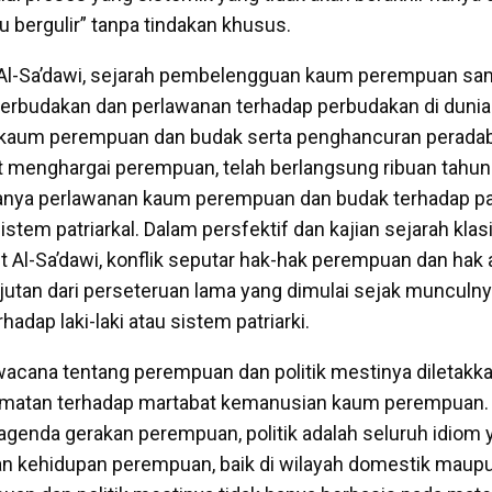
bergulir” tanpa tindakan khusus.
Al-Sa’dawi, sejarah pembelengguan kaum perempuan sa
erbudakan dan perlawanan terhadap perbudakan di dunia
aum perempuan dan budak serta penghancuran perada
 menghargai perempuan, telah berlangsung ribuan tahun s
adanya perlawanan kaum perempuan dan budak terhadap p
stem patriarkal. Dalam persfektif dan kajian sejarah kla
 Al-Sa’dawi, konflik seputar hak-hak perempuan dan hak 
utan dari perseteruan lama yang dimulai sejak munculn
dap laki-laki atau sistem patriarki.
wacana tentang perempuan dan politik mestinya diletakk
matan terhadap martabat kemanusian kaum perempuan. 
genda gerakan perempuan, politik adalah seluruh idiom 
 kehidupan perempuan, baik di wilayah domestik maupun 