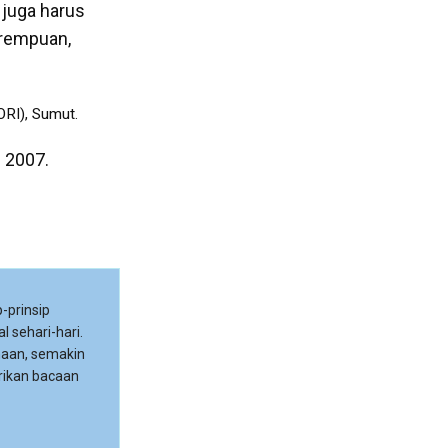
 juga harus
erempuan,
ORI), Sumut.
i 2007.
-prinsip
l sehari-hari.
maan, semakin
rikan bacaan