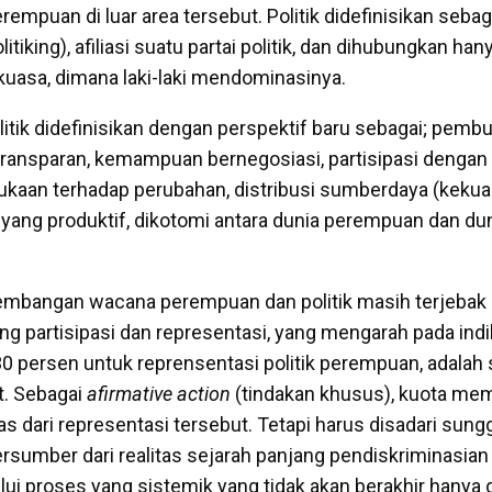
mpuan di luar area tersebut. Politik didefinisikan seba
litiking), afiliasi suatu partai politik, dan dihubungkan ha
uasa, dimana laki-laki mendominasinya.
litik didefinisikan dengan perspektif baru sebagai; pemb
ransparan, kemampuan bernegosiasi, partisipasi dengan
bukaan terhadap perubahan, distribusi sumberdaya (keku
yang produktif, dikotomi antara dunia perempuan dan duni
kembangan wacana perempuan dan politik masih terjebak
ng partisipasi dan representasi, yang mengarah pada indi
30 persen untuk reprensentasi politik perempuan, adalah 
t. Sebagai
afirmative action
(tindakan khusus), kuota mem
as dari representasi tersebut. Tetapi harus disadari sun
ersumber dari realitas sejarah panjang pendiskriminasian
ui proses yang sistemik yang tidak akan berakhir hanya