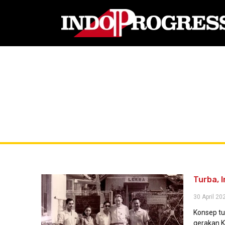
Turba, 
30 April 20
Konsep tu
gerakan Ki