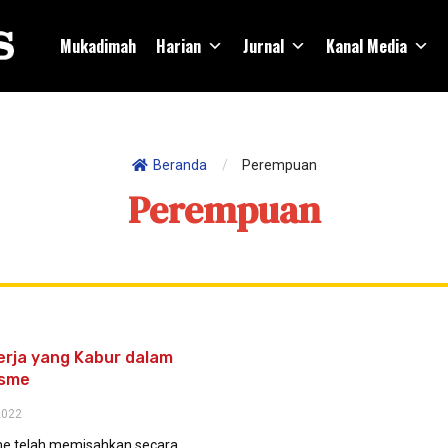
Mukadimah
Harian
Jurnal
Kanal Media
Beranda
/
Perempuan
Perempuan
erja yang Kabur dalam
isme
2022
me telah memisahkan secara