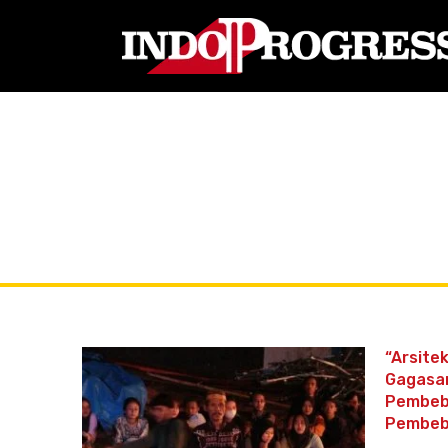
“Arsite
Gagasan
Pembeb
Pembeb