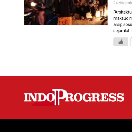
24 Novemb
“Arsitekt
maksud me
arsip sos
sejumlah