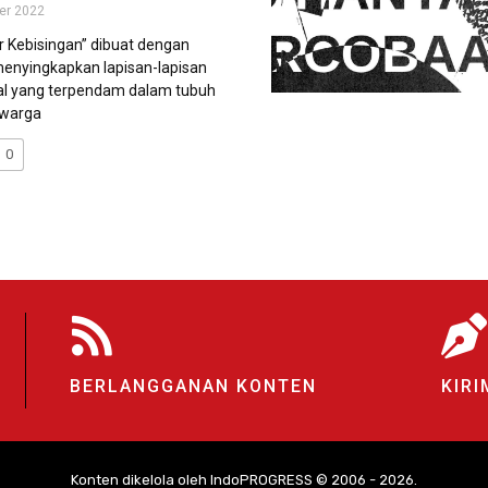
er 2022
ur Kebisingan” dibuat dengan
nyingkapkan lapisan-lapisan
ial yang terpendam dalam tubuh
 warga
0
BERLANGGANAN KONTEN
KIRI
Konten dikelola oleh IndoPROGRESS © 2006 - 2026.