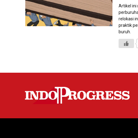
Artikel i
perburuha
relokasi 
praktik p
buruh.