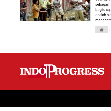
sebagai ha
begitu saj
adalah al
mengontr