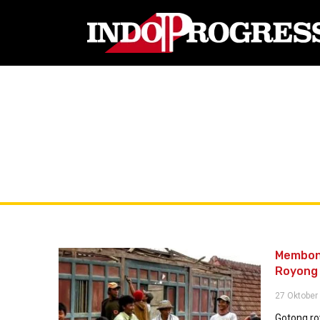
Membon
Royong
27 Oktober
Gotong ro