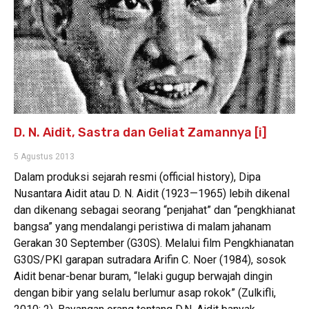
D. N. Aidit, Sastra dan Geliat Zamannya [i]
5 Agustus 2013
Dalam produksi sejarah resmi (official history), Dipa
Nusantara Aidit atau D. N. Aidit (1923—1965) lebih dikenal
dan dikenang sebagai seorang “penjahat” dan “pengkhianat
bangsa” yang mendalangi peristiwa di malam jahanam
Gerakan 30 September (G30S). Melalui film Pengkhianatan
G30S/PKI garapan sutradara Arifin C. Noer (1984), sosok
Aidit benar-benar buram, “lelaki gugup berwajah dingin
dengan bibir yang selalu berlumur asap rokok” (Zulkifli,