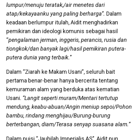
lumpur/menuju teratak,/air menetes dari
atap/kekayaanku yang paling berharga”.
Dalam
keadaan berlumpur itulah, Aidit menghadirkan
pemikiran dan ideologi komunis sebagai hasil
“
pengalaman jerman, inggeris, perancis, rusia dan
tiongkok/dan banyak lagi/hasil pemikiran putera-
putera dunia yang terbaik.
”
Dalam “Ziarah ke Makam Usani”, seluruh bait
pertama benar-benar hanya bercerita tentang
kemuraman alam yang berduka atas kematian
Usani.
“Langit seperti muram/Mentari tertutup
mendung, keabu-abuan/Angin meniup sepoi/Pohon
bambu, rindang menghijau/Burung-burung
berterbangan, diam/Terasa senyap suasana alam.”
Dalam puisi “Jauhilah Imperialis AS”, Aidit pun