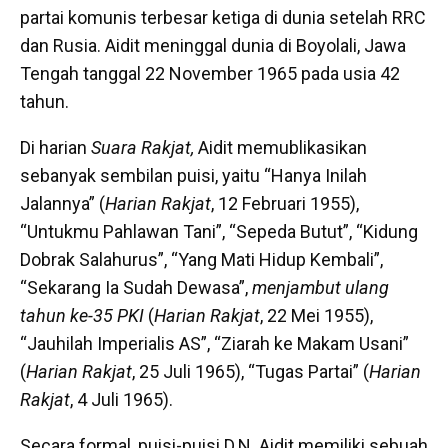
partai komunis terbesar ketiga di dunia setelah RRC
dan Rusia. Aidit meninggal dunia di Boyolali, Jawa
Tengah tanggal 22 November 1965 pada usia 42
tahun.
Di harian
Suara Rakjat,
Aidit memublikasikan
sebanyak sembilan puisi, yaitu “Hanya Inilah
Jalannya” (
Harian Rakjat
, 12 Februari 1955),
“Untukmu Pahlawan Tani”, “Sepeda Butut”, “Kidung
Dobrak Salahurus”, “Yang Mati Hidup Kembali”,
“Sekarang Ia Sudah Dewasa”,
menjambut ulang
tahun ke-35 PKI
(
Harian Rakjat
, 22 Mei 1955),
“Jauhilah Imperialis AS”, “Ziarah ke Makam Usani”
(
Harian Rakjat
, 25 Juli 1965), “Tugas Partai” (
Harian
Rakjat
, 4 Juli 1965).
Secara formal, puisi-puisi D.N. Aidit memiliki sebuah