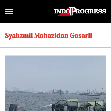
Syahzmil Mohazidan Gosarli