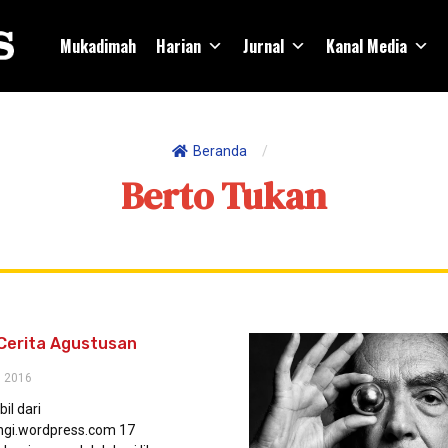
Mukadimah
Harian
Jurnal
Kanal Media
Beranda
/
Berto Tukan
Cerita Agustusan
 2016
il dari
angi.wordpress.com 17