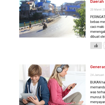
Daerah
20 Maret 2
PERINGATA
bebas men
caci maki 
menengah. 
dibuat ol
Generas
24 Januari
BUKAN hal
memandan
was terha
muncul. B
menyayan