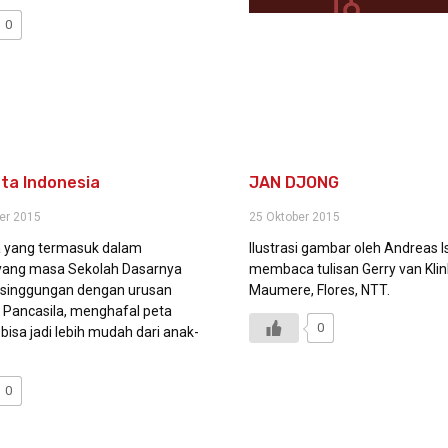
0
ta Indonesia
JAN DJONG
er 2015
25 Oktober 2015
a yang termasuk dalam
Ilustrasi gambar oleh Andreas
yang masa Sekolah Dasarnya
membaca tulisan Gerry van Kli
rsinggungan dengan urusan
Maumere, Flores, NTT.
ir Pancasila, menghafal peta
0
bisa jadi lebih mudah dari anak-
0