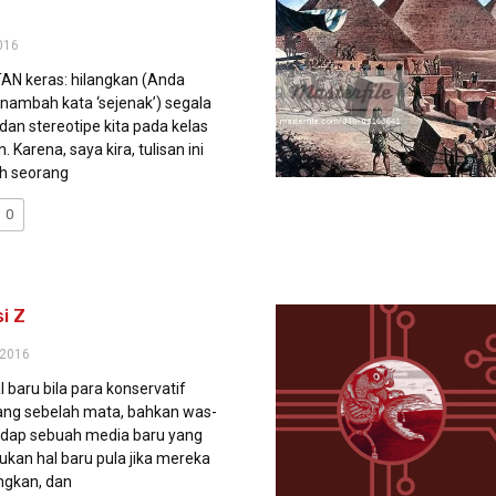
016
N keras: hilangkan (Anda
ambah kata ‘sejenak’) segala
dan stereotipe kita pada kelas
Karena, saya kira, tulisan ini
eh seorang
0
i Z
 2016
 baru bila para konservatif
g sebelah mata, bahkan was-
dap sebuah media baru yang
ukan hal baru pula jika mereka
gkan, dan