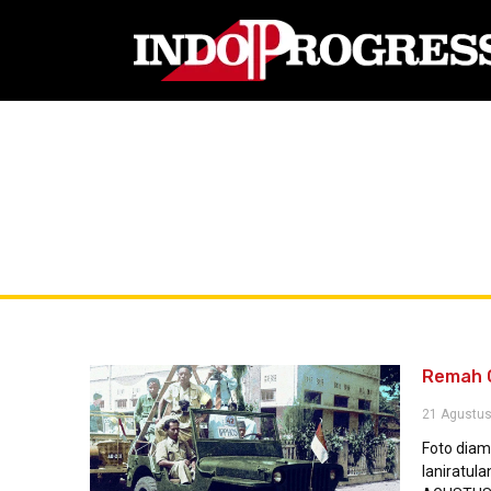
Remah 
21 Agustus
Foto diamb
laniratul