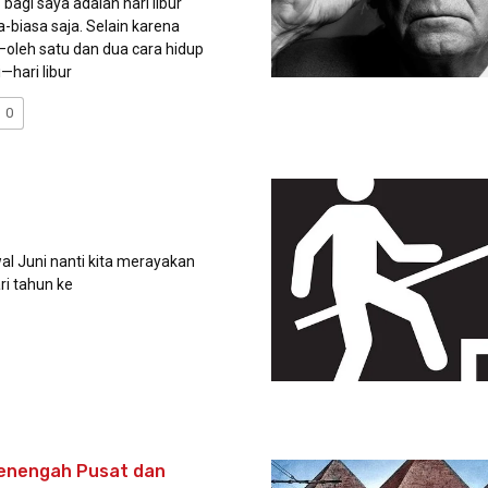
agi saya adalah hari libur
-biasa saja. Selain karena
leh satu dan dua cara hidup
—hari libur
0
awal Juni nanti kita merayakan
ri tahun ke
enengah Pusat dan