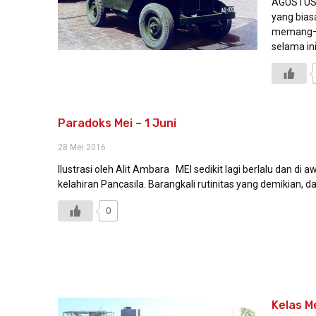
AGUSTUS b
yang biasa
memang—o
selama ini
Paradoks Mei – 1 Juni
28 Mei 2016
Ilustrasi oleh Alit Ambara MEI sedikit lagi berlalu dan di 
kelahiran Pancasila. Barangkali rutinitas yang demikian, da
0
Kelas M