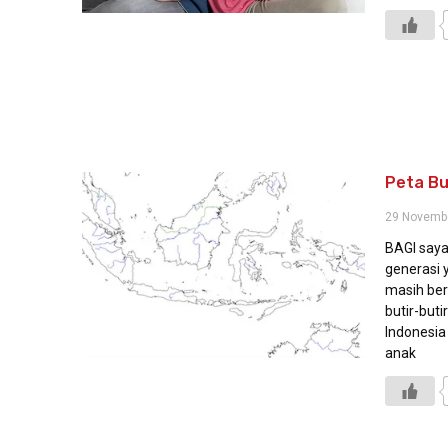
Peta Bu
29 Novemb
BAGI say
generasi 
masih be
butir-but
Indonesia 
anak