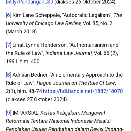
bit.ly/PandanganLSJ
(diakses 26 Oktober 2024).
[6]
Kim Lane Scheppele, “Autocratic Legalism”,
The
University of Chicago Law Review,
Vol. 85, No. 2
(March 2018).
[7]
Lihat, Lynne Henderson, “Authoritarianism and
the Rule of Law”,
Indiana Law Journal,
Vol. 66 (2),
1991, hlm. 400
[8]
Adriaan Bedner, “An Elementary Approach to the
Rule of Law”,
Hague Journal on The Rule Of Law
,
2(1), hlm. 48-74
https://hdl.handle.net/1887/18070
(diakses 27 Oktober 2024).
[9]
IMPARSIAL,
Kertas Kebijakan: Mengawal
Reformasi Tentara Nasional Indonesia Melalui
Penolakan Usulan Perubahan dalam Revisi Undang-