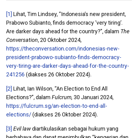
[1]
Lihat, Tim Lindsey, “Indonesia’s new president,
Prabowo Subianto, finds democracy ‘very tiring’.
Are darker days ahead for the country?”, dalam
The
Conversation
, 20 Oktober 2024,
https://theconversation.com/indonesias-new-
president-prabowo-subianto-finds-democracy-
very-tiring-are-darker-days-ahead-for-the-country-
241256
(diakses 26 Oktober 2024).
[2]
Lihat, Ian Wilson, “An Election to End All
Elections?”, dalam
Fulcrum,
30 Januari 2024,
https://fulcrum.sg/an-election-to-end-all-
elections/
(diakses 26 Oktober 2024).
[3]
Evil law
diartikulasikan sebagai hukum yang
berbahaya dan dapat menimbulkan “kengerian dan