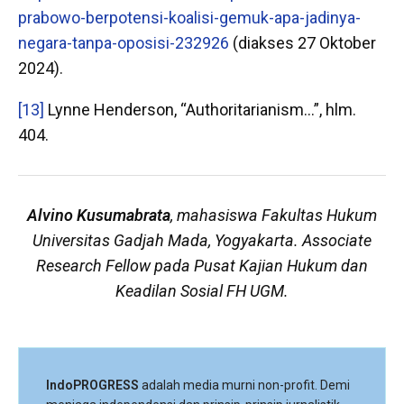
prabowo-berpotensi-koalisi-gemuk-apa-jadinya-
negara-tanpa-oposisi-232926
(diakses 27 Oktober
2024).
[13]
Lynne Henderson, “Authoritarianism…”, hlm.
404.
Alvino Kusumabrata
, mahasiswa Fakultas Hukum
Universitas Gadjah Mada, Yogyakarta. Associate
Research Fellow pada Pusat Kajian Hukum dan
Keadilan Sosial FH UGM.
IndoPROGRESS
adalah media murni non-profit. Demi