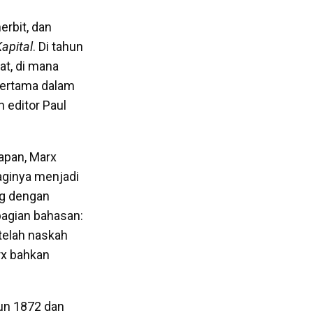
erbit, dan
apital
. Di tahun
kat, di mana
pertama dalam
 editor Paul
iapan, Marx
aginya menjadi
ng dengan
bagian bahasan:
etelah naskah
rx bahkan
hun 1872 dan