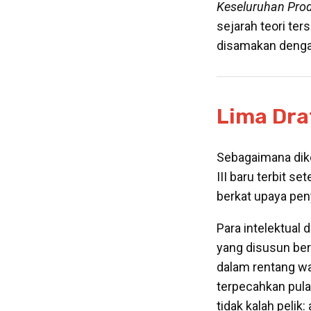
Keseluruhan Prod
sejarah teori ter
disamakan deng
Lima
Dra
Sebagaimana dike
III baru terbit 
berkat upaya pen
Para intelektual 
yang disusun be
dalam rentang w
terpecahkan pula
tidak kalah pelik: