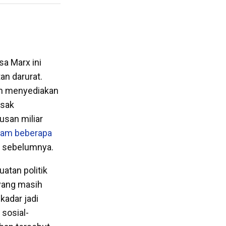
a Marx ini
n darurat.
h menyediakan
usak
usan miliar
lam beberapa
a sebelumnya.
atan politik
 yang masih
kadar jadi
sosial-