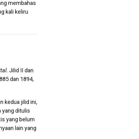
—yang membahas
 kali keliru
tal
. Jilid II dan
1885 dan 1894,
kedua jilid ini,
yang ditulis
tis yang belum
nyaan lain yang