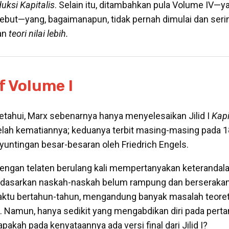
uksi Kapitalis
. Selain itu, ditambahkan pula Volume IV
sebut—yang, bagaimanapun, tidak pernah dimulai dan sering
an
t
eori nilai lebih.
f
Volume I
tahui, Marx sebenarnya hanya menyelesaikan Jilid I
Kapi
setelah kematiannya; keduanya terbit masing-masing pada 
yuntingan besar-besaran oleh Friedrich Engels.
dengan telaten berulang kali mempertanyakan keterandalan 
rdasarkan naskah-naskah belum rampung dan berserakan 
aktu bertahun-tahun, mengandung banyak masalah teore
. Namun, hanya sedikit yang mengabdikan diri pada perta
 apakah pada kenyataannya ada versi final dari Jilid I?