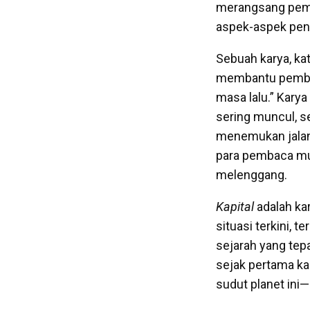
merangsang pemi
aspek-aspek pent
Sebuah karya, kat
membantu pembac
masa lalu.” Kary
sering muncul, s
menemukan jalan 
para pembaca mud
melenggang.
Kapital
adalah k
situasi terkini, 
sejarah yang tepa
sejak pertama kali
sudut planet ini