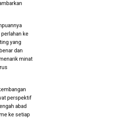
gambarkan
mampuannya
perlahan ke
ting yang
benar dan
 menarik minat
erus
rkembangan
ewat perspektif
tengah abad
sme ke setiap