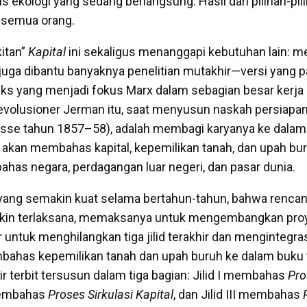
s ekologi yang sedang berlangsung. Hasil dari pilihan-pil
h semua orang.
itan”
Kapital
ini sekaligus menanggapi kebutuhan lain: 
—juga dibantu banyaknya penelitian mutakhir—versi yang p
teks yang menjadi fokus Marx dalam sebagian besar kerja 
evolusioner Jerman itu, saat menyusun naskah persiapa
isse
tahun
1857–58), adalah membagi karyanya ke dalam 
a akan membahas kapital, kepemilikan tanah, dan upah buruh;
has negara, perdagangan luar negeri, dan pasar dunia.
yang semakin kuat selama bertahun-tahun, bahwa rencan
ngkin terlaksana, memaksanya untuk mengembangkan proy
kir untuk menghilangkan tiga jilid terakhir dan mengintegr
ahas kepemilikan tanah dan upah buruh ke dalam buku t
r terbit tersusun dalam tiga bagian: Jilid I membahas
Pro
 membahas
Proses Sirkulasi Kapital
, dan Jilid III membahas