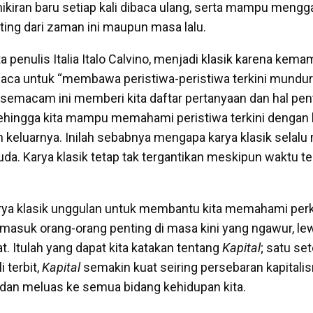
kiran baru setiap kali dibaca ulang, serta mampu meng
ing dari zaman ini maupun masa lalu.
a penulis Italia Italo Calvino, menjadi klasik karena ke
a untuk “membawa peristiwa-peristiwa terkini mundur 
a semacam ini memberi kita daftar pertanyaan dan hal pen
ehingga kita mampu memahami peristiwa terkini dengan 
keluarnya. Inilah sebabnya mengapa karya klasik selalu
a. Karya klasik tetap tak tergantikan meskipun waktu t
arya klasik unggulan untuk membantu kita memahami pe
termasuk orang-orang penting di masa kini yang
ngawur
, l
t. Itulah yang dapat kita katakan tentang
Kapital
; satu se
 terbit,
Kapital
semakin kuat seiring persebaran kapitali
—dan meluas ke semua bidang kehidupan kita.