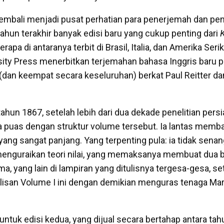
 kembali menjadi pusat perhatian para penerjemah dan pen
ahun terakhir banyak edisi baru yang cukup penting dari
K
erapa di antaranya terbit di Brasil, Italia, dan Amerika Seri
sity Press menerbitkan terjemahan bahasa Inggris baru 
(dan keempat secara keseluruhan) berkat Paul Reitter dan
tahun 1867, setelah lebih dari dua dekade penelitian pers
 puas dengan struktur volume tersebut. Ia lantas memb
ang sangat panjang. Yang terpenting pula: ia tidak sena
menguraikan teori nilai, yang memaksanya membuat dua 
ma, yang lain di lampiran yang ditulisnya tergesa-gesa, s
lisan Volume I ini dengan demikian menguras tenaga Ma
untuk edisi kedua, yang dijual secara bertahap antara ta