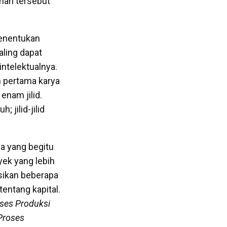
ihan tersebut
menentukan
aling dapat
intelektualnya.
n pertama karya
enam jilid.
 jilid-jilid
a yang begitu
ek yang lebih
asikan beberapa
entang kapital.
ses Produksi
Proses