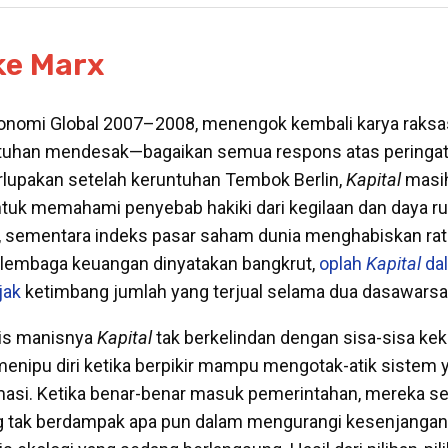
ke Marx
konomi Global 2007–2008, menengok kembali karya raksas
uhan mendesak—bagaikan semua respons atas peringata
lupakan setelah keruntuhan Tembok Berlin,
Kapital
masi
untuk memahami penyebab hakiki dari kegilaan dan daya r
i, sementara indeks pasar saham dunia menghabiskan rat
 lembaga keuangan dinyatakan bangkrut,
oplah
Kapital
da
jak
ketimbang jumlah yang terjual selama dua dasawars
aris manisnya
Kapital
tak berkelindan dengan sisa-sisa keku
g menipu diri ketika berpikir mampu mengotak-atik sistem
asi. Ketika benar-benar masuk pemerintahan, mereka se
g tak berdampak apa pun dalam mengurangi kesenjangan 