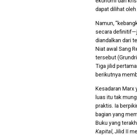
ekonomi dan krisi
dapat dilihat ole
Namun, “kebangk
secara definitif
diandalkan dari 
Niat awal Sang R
tersebut (Grundr
Tiga jilid pertam
berikutnya memba
Kesadaran Marx 
luas itu tak mu
praktis. Ia berpi
bagian yang memb
Buku yang terakhi
Kapital
, Jilid II