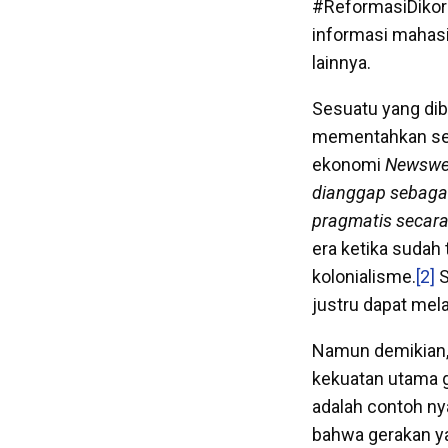
#ReformasiDikor
informasi mahasi
lainnya.
Sesuatu yang dibu
mementahkan sega
ekonomi
Newswe
dianggap sebagai 
pragmatis secar
era ketika sudah 
kolonialisme.
[2]
S
justru dapat mela
Namun demikian, 
kekuatan utama g
adalah contoh ny
bahwa gerakan ya