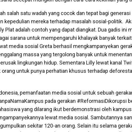
lah salah satu wadah yang cocok dan tepat bagi generasi
epedulian mereka terhadap masalah sosial-politik. Aks
lly Plat adalah contoh yang dapat diangkat. Dua gadis in
agai sarana untuk mempengaruhi khalayak banyak terkait 
wat media sosial Greta berhasil mengkampanyekan ger
nggalang massa yang tergolong banyak untuk menentan
erusak lingkungan hidup. Sementara Lilly lewat kanal T
orang untuk punya perhatian khusus terhadap deforesta
donesia, pemanfaatan media sosial untuk sebuah gerakan 
#TanpaNamaKampus pada gerakan #ReformasiDikorupsi b
mahasiswa yang dilarang ikut berdemonstrasi oleh kamp
mengampanyekannya lewat media sosial. Sambutannya sang
gumpulkan sekitar 120-an orang. Selain itu selama gerak