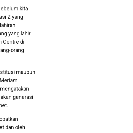
sebelum kita
asi Z yang
lahiran
ang yang lahir
 Centre di
rang-orang
nstitusi maupun
l Meriam
a mengatakan
dakan generasi
net.
nobatkan
et dan oleh