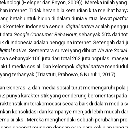
 teknologi (Helsper dan Enyon, 2009))
.
Mereka inilah yang 
an internet. Tidak heran bila kemudian kita melihat bany
 yang betah untuk hidup di dalam dunia virtual lewat
platfo
tuk konteks Indonesia sendiri
digital native
adalah penggu
t data
Google
Consumer Behaviour
, sebanyak 50% dari tot
k di Indonesia adalah pengguna internet. Setengah dari j
igital native.
Sementara survei yang dibuat
We Are Social
a sebanyak 106 juta dari total 262 juta populasi masya
aktif media sosial. Dan kelompok
digital native
menduduki
ang terbanyak (Triastuti, Prabowo, & Nurul:1, 2017).
n Generasi Z dan media sosial turut memengaruhi pola g
 Z punya karakteristik yang cenderung berorientasi pada 
akteristik ini terakomodasi secara baik di dalam media s
nkan konsolidasi dan kampanye menjadi lebih mudah da
emulai aksi. Mereka menghendaki sebuah perubahan pro
laksana secepat mungkin dengan cara-cara kekinian yang ti