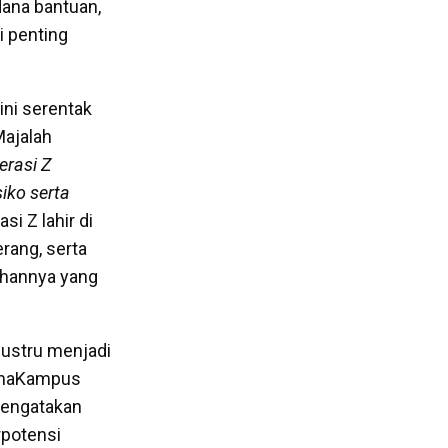
ana bantuan,
i penting
ini serentak
Majalah
erasi Z
iko serta
i Z lahir di
erang, serta
ahannya yang
justru menjadi
NamaKampus
mengatakan
rpotensi