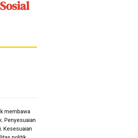
Sosial
ntak membawa
ik. Penyesuaian
i. Kesesuaian
tas politik