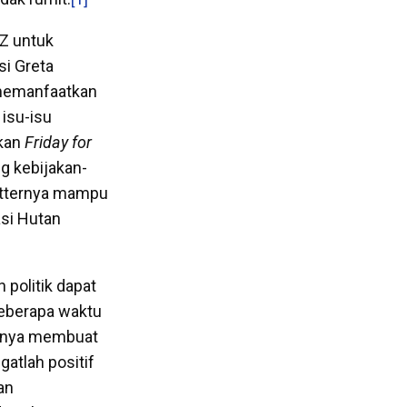
 Z untuk
i Greta
i memanfaatkan
isu-isu
akan
Friday for
g kebijakan-
witternya mampu
si Hutan
politik dapat
eberapa waktu
usnya membuat
atlah positif
an