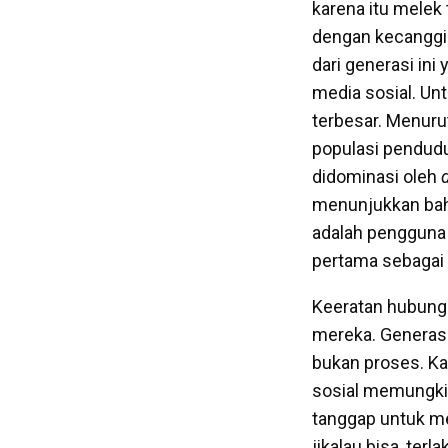
karena itu melek
dengan kecanggih
dari generasi ini
media sosial. Un
terbesar. Menuru
populasi pendudu
didominasi oleh
d
menunjukkan bahw
adalah pengguna 
pertama sebagai y
Keeratan hubunga
mereka. Generasi
bukan proses. Kar
sosial memungki
tanggap untuk m
jikalau bisa, ter