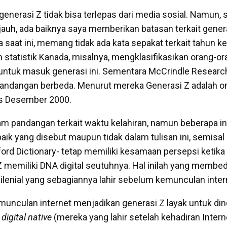
enerasi Z tidak bisa terlepas dari media sosial. Namun, 
jauh, ada baiknya saya memberikan batasan terkait gener
saat ini, memang tidak ada kata sepakat terkait tahun ke
 statistik Kanada, misalnya, mengklasifikasikan orang-or
ntuk masuk generasi ini. Sementara McCrindle Research
pandangan berbeda. Menurut mereka Generasi Z adalah o
as Desember 2000.
m pandangan terkait waktu kelahiran, namun beberapa i
aik yang disebut maupun tidak dalam tulisan ini, semisa
ord Dictionary- tetap memiliki kesamaan persepsi ketik
 memiliki DNA digital seutuhnya. Hal inilah yang membe
milenial yang sebagiannya lahir sebelum kemunculan inter
emunculan internet menjadikan generasi Z layak untuk di
i
digital native
(mereka yang lahir setelah kehadiran Intern