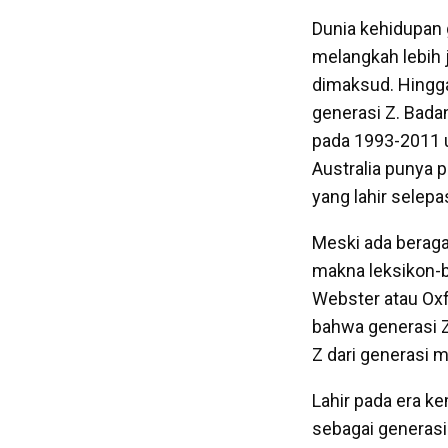
Dunia kehidupan g
melangkah lebih 
dimaksud. Hingga 
generasi Z. Badan
pada 1993-2011 u
Australia punya 
yang lahir selep
Meski ada beraga
makna leksikon-b
Webster atau Oxf
bahwa generasi Z
Z dari generasi 
Lahir pada era k
sebagai generas