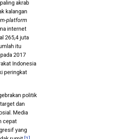
paling akrab
ak kalangan
rm-platform
na internet
al 265,4 juta
umlah itu
pada 2017
rakat Indonesia
 peringkat
ebrakan politik
target dan
osial. Media
n cepat
gresif yang
dak rumit.
[1]