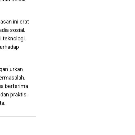
asan ini erat
dia sosial.
 teknologi.
terhadap
nganjurkan
bermasalah.
ua berterima
dan praktis.
ta.