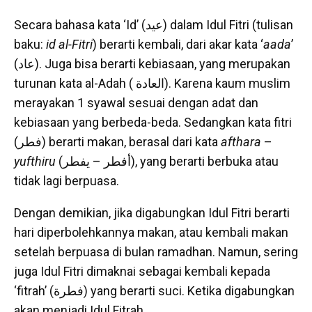
Secara bahasa kata ‘Id’ (عيد) dalam Idul Fitri (tulisan
baku:
id al-Fitri
) berarti kembali, dari akar kata ‘
aada
’
(عاد). Juga bisa berarti kebiasaan, yang merupakan
turunan kata al-Adah ( العادة). Karena kaum muslim
merayakan 1 syawal sesuai dengan adat dan
kebiasaan yang berbeda-beda. Sedangkan kata fitri
(فطر) berarti makan, berasal dari kata
afthara
–
yufthiru
(أفطر – يفطر), yang berarti berbuka atau
tidak lagi berpuasa.
Dengan demikian, jika digabungkan Idul Fitri berarti
hari diperbolehkannya makan, atau kembali makan
setelah berpuasa di bulan ramadhan. Namun, sering
juga Idul Fitri dimaknai sebagai kembali kepada
‘fitrah’ (فطرة) yang berarti suci. Ketika digabungkan
akan menjadi Idul Fitrah.