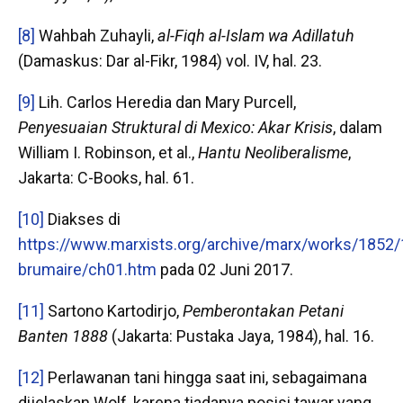
[8]
Wahbah Zuhayli,
al-Fiqh al-Islam wa Adillatuh
(Damaskus: Dar al-Fikr, 1984) vol. IV, hal. 23.
[9]
Lih. Carlos Heredia dan Mary Purcell,
Penyesuaian Struktural di Mexico: Akar Krisis
, dalam
William I. Robinson, et al.,
Hantu Neoliberalisme
,
Jakarta: C-Books, hal. 61.
[10]
Diakses di
https://www.marxists.org/archive/marx/works/1852/
brumaire/ch01.htm
pada 02 Juni 2017.
[11]
Sartono Kartodirjo,
Pemberontakan Petani
Banten 1888
(Jakarta: Pustaka Jaya, 1984), hal. 16.
[12]
Perlawanan tani hingga saat ini, sebagaimana
dijelaskan Wolf, karena tiadanya posisi tawar yang