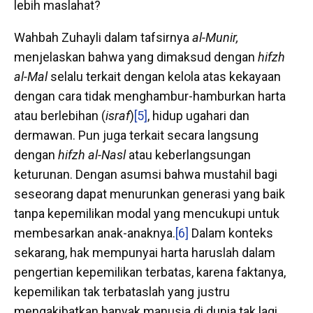
lebih maslahat?
Wahbah Zuhayli dalam tafsirnya
al-Munir,
menjelaskan bahwa yang dimaksud dengan
hifzh
al-Mal
selalu terkait dengan kelola atas kekayaan
dengan cara tidak menghambur-hamburkan harta
atau berlebihan (
israf
)
[5]
, hidup ugahari dan
dermawan. Pun juga terkait secara langsung
dengan
hifzh al-Nasl
atau keberlangsungan
keturunan. Dengan asumsi bahwa mustahil bagi
seseorang dapat menurunkan generasi yang baik
tanpa kepemilikan modal yang mencukupi untuk
membesarkan anak-anaknya.
[6]
Dalam konteks
sekarang, hak mempunyai harta haruslah dalam
pengertian kepemilikan terbatas, karena faktanya,
kepemilikan tak terbataslah yang justru
mengakibatkan banyak manusia di dunia tak lagi