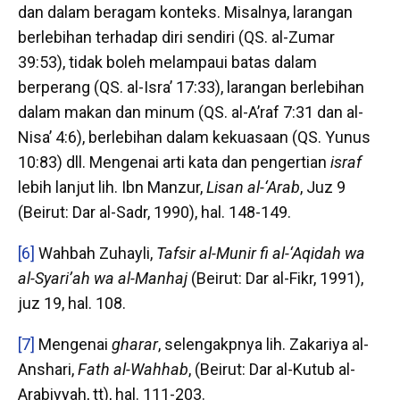
dan dalam beragam konteks. Misalnya, larangan
berlebihan terhadap diri sendiri (QS. al-Zumar
39:53), tidak boleh melampaui batas dalam
berperang (QS. al-Isra’ 17:33), larangan berlebihan
dalam makan dan minum (QS. al-A’raf 7:31 dan al-
Nisa’ 4:6), berlebihan dalam kekuasaan (QS. Yunus
10:83) dll. Mengenai arti kata dan pengertian
israf
lebih lanjut lih. Ibn Manzur,
Lisan al-‘Arab
, Juz 9
(Beirut: Dar al-Sadr, 1990), hal. 148-149.
[6]
Wahbah Zuhayli,
Tafsir al-Munir fi al-‘Aqidah wa
al-Syari’ah wa al-Manhaj
(Beirut: Dar al-Fikr, 1991),
juz 19, hal. 108.
[7]
Mengenai
gharar
, selengakpnya lih. Zakariya al-
Anshari,
Fath al-Wahhab
, (Beirut: Dar al-Kutub al-
Arabiyyah, tt), hal. 111-203.