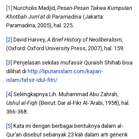
[1]
Nurcholis Madjid,
Pesan-Pesan Takwa Kumpulan
Khotbah Jum’at di Paramadina
(Jakarta:
Paramadina, 2005), hal. 225.
[2]
David Harvey,
A Brief History of Neoliberalism
,
(Oxford: Oxford University Press, 2007), hal. 159.
[3]
Penjelasan sekilas mufassir Quraish Shihab bisa
dilihat di
http://liputanislam.com/kajian-
islam/tafsir-idul-fitri/
[4]
Selengkapnya Lih. Muhammad Abu Zahrah,
Ushul al-Fiqh
(Beirut: Dar al-Fikr Al-‘Arabi, 1958), hal.
366-368.
[5]
Kata ini dengan berbagai bentuknya dalam al-
Qur’an disebut sebanyak 23 kali dalam arti generik