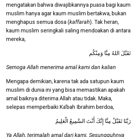
mengatakan bahwa diwajibkannya puasa bagi kaum
muslim hanya agar kaum muslim bertakwa, bukan
menghapus semua dosa (
kaffarah
). Tak heran,
kaum muslim seringkali saling mendoakan di antara
mereka,
تَقَبَّلَ اللهُ مِنَّا وَمِنْكُم
Semoga Allah menerima amal kami dan kalian
Mengapa demikian, karena tak ada satupun kaum
muslim di dunia ini yang bisa memastikan apakah
amal baiknya diterima Allah atau tidak. Maka,
selepas memperbaiki Ka’bah Ibrahim berdoa,
رَبَّنَا تَقَبَّلْ مِنَّا إِنَّكَ أَنْتَ السَّمِيعُ الْعَلِيمُ
Ya Allah, terimalah amal dari kami. Sesungguhnya