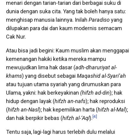
menari dengan tarian-tarian dari berbagai suku di
dunia dengan suka cita. Yang tak boleh hanya satu:
menghisap manusia lainnya. Inilah
Paradiso
yang
dilupakan para dai dan kaum modernis semacam
Cak Nur.
Atau bisa jadi begini: Kaum muslim akan menggapai
kemenangan hakiki ketika mereka mampu
mewujudkan lima hak dasar (
adh-dharuriyat al-
khams
) yang disebut sebagai
Maqashid al-Syari’ah
atau tujuan utama syariah yang dirumuskan para
Ulama
,
yakni: hak berkeyakinan
(hifzh ad-din
); hak
hidup dengan layak (
hifzh an-nafs
); hak reproduksi
(
hifzh an-Nasl
); hak kepemilikan harta (
hifzh al-Mal
);
[4]
dan hak berpikir bebas (
hifzh al-‘Aql
).
Tentu saja, lagi-lagi harus terlebih dulu melalui