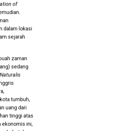
ation of
emudian.
sman
n dalam lokasi
lam sejarah
ebuah zaman
wang) sedang
Naturalis
Inggris
a,
kota tumbuh,
n uang dari
han tinggi atas
 ekonomis ini,