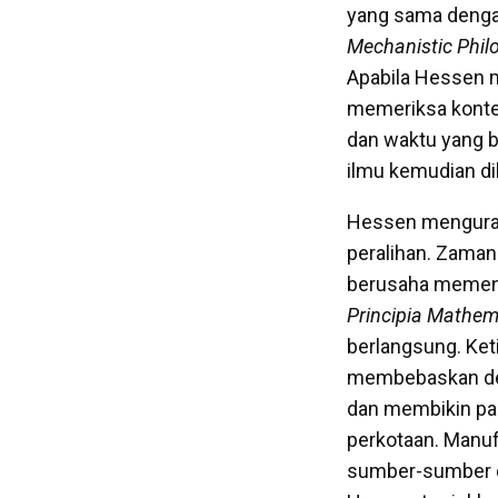
yang sama deng
Mechanistic Phil
Apabila Hessen 
memeriksa kontek
dan waktu yang b
ilmu kemudian d
Hessen mengurai
peralihan. Zaman
berusaha memen
Principia Mathe
berlangsung. Keti
membebaskan des
dan membikin par
perkotaan. Manufa
sumber-sumber ek