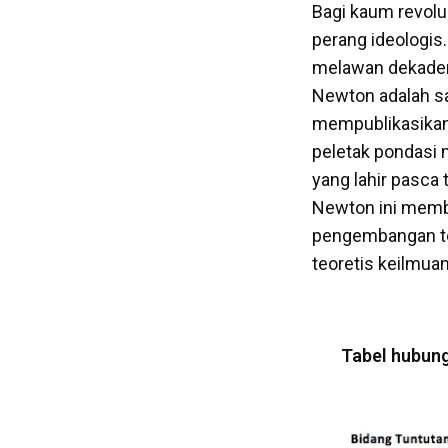
Bagi kaum revolu
perang ideologis.
melawan dekadens
Newton adalah sa
mempublikasikan
peletak pondasi 
yang lahir pasca 
Newton ini memb
pengembangan tek
teoretis keilmuan
Tabel hubung