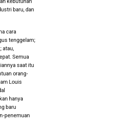
kan kebutuhan
ustri baru, dan
na cara
igus tenggelam;
 atau,
cepat. Semua
iannya saat itu
ntuan orang-
jam Louis
dal
rkan hanya
ng baru
uan-penemuan