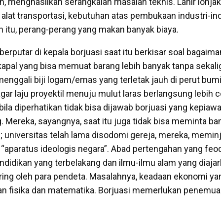
, menghasilkan serangkaian masalah teknis. Lahir lonja
alat transportasi, kebutuhan atas pembukaan industri-ind
itu, perang-perang yang makan banyak biaya.
erputar di kepala borjuasi saat itu berkisar soal bagaima
apal yang bisa memuat barang lebih banyak tanpa sekal
nggali biji logam/emas yang terletak jauh di perut bumi;
gar laju proyektil menuju mulut laras berlangsung lebih 
ila diperhatikan tidak bisa dijawab borjuasi yang kepiawa
. Mereka, sayangnya, saat itu juga tidak bisa meminta ba
s; universitas telah lama disodomi gereja, mereka, memin
h “aparatus ideologis negara”. Abad pertengahan yang feo
didikan yang terbelakang dan ilmu-ilmu alam yang diaja
aring oleh para pendeta. Masalahnya, keadaan ekonomi ya
an fisika dan matematika. Borjuasi memerlukan penem