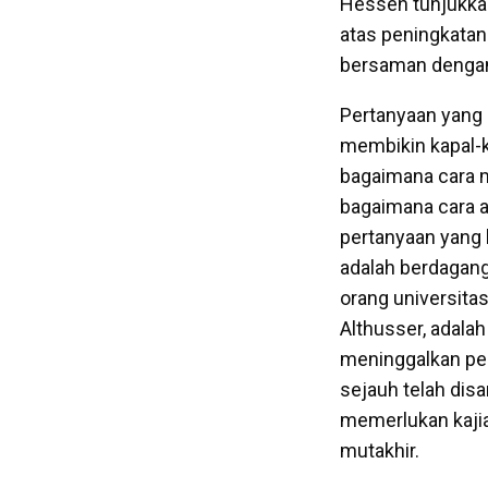
Hessen tunjukkan
atas peningkatan 
bersaman dengan 
Pertanyaan yang b
membikin kapal-k
bagaimana cara me
bagaimana cara a
pertanyaan yang b
adalah berdagang
orang universita
Althusser, adala
meninggalkan pen
sejauh telah dis
memerlukan kaji
mutakhir.