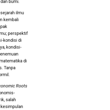
 dan bumi.
sejarah ilmu
m kembali
mpak
mu; perspektif
-kondisi di
ya, kondisi-
n-penemuan
 matematika di
s. Tanpa
rmil.
Economic Roots
onomis-
k, salah
i kesimpulan