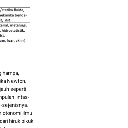
ng hampa,
ika Newton.
jauh seperti
mpulan lintas-
s-sejenisnya.
n otonomi ilmu
ari hiruk pikuk