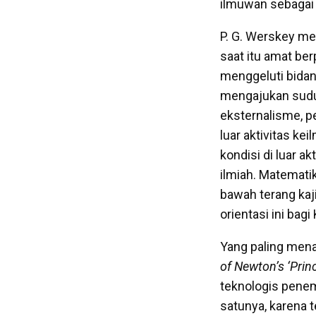
ilmuwan sebagai 
P. G. Werskey me
saat itu amat be
menggeluti bidan
mengajukan sudut
eksternalisme, pe
luar aktivitas kei
kondisi di luar 
ilmiah. Matemati
bawah terang kaj
orientasi ini ba
Yang paling mena
of Newton’s ‘Princ
teknologis pene
satunya, karena t