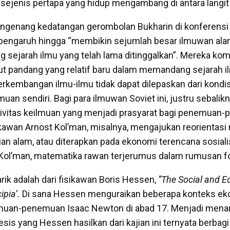
sejenis pertapa yang hidup mengambang di antara langit
ngenang kedatangan gerombolan Bukharin di konferensi 
rpengaruh hingga “membikin sejumlah besar ilmuwan ala
g sejarah ilmu yang telah lama ditinggalkan”. Mereka ko
 pandang yang relatif baru dalam memandang sejarah il
rkembangan ilmu-ilmu tidak dapat dilepaskan dari kondisi
lmuan sendiri. Bagi para ilmuwan Soviet ini, justru sebalikn
aktivitas keilmuan yang menjadi prasyarat bagi penemua
kawan Arnost Kol’man, misalnya, mengajukan reorientasi
ian alam, atau diterapkan pada ekonomi terencana sosiali
gi Kol’man, matematika rawan terjerumus dalam rumusan fo
rik adalah dari fisikawan Boris Hessen,
“The Social and 
ipia’.
Di sana Hessen menguraikan beberapa konteks ek
muan-penemuan Isaac Newton di abad 17. Menjadi menari
esis yang Hessen hasilkan dari kajian ini ternyata berbag