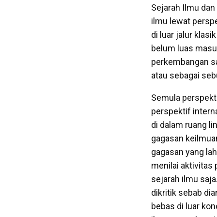
Sejarah Ilmu da
ilmu lewat perspe
di luar jalur klas
belum luas masuk
perkembangan sa
atau sebagai sebu
Semula perspekti
perspektif intern
di dalam ruang l
gagasan keilmuan,
gagasan yang lahi
menilai aktivitas
sejarah ilmu saja
dikritik sebab d
bebas di luar ko