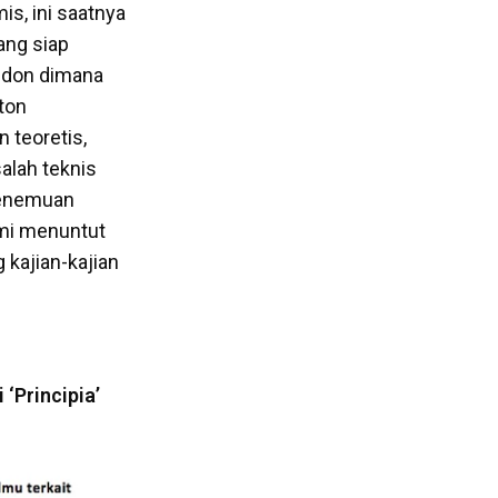
is, ini saatnya
ang siap
ondon dimana
ton
 teoretis,
alah teknis
 penemuan
mi menuntut
 kajian-kajian
‘Principia’