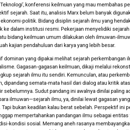
n Teknologi’, konferensi keilmuan yang mau membahas 
ktif sejarah. Saat itu, analisis Marx belum banyak diguna
ik ekonomi-politik. Bidang disiplin sejarah ilmu yang hendak
 ke dalam institusi resmi. Pekerjaan menyelidiki sejarah
tu bidang keilmuan umum dilakukan oleh ilmuwan-ilmuw
ah kajian pendahuluan dari karya yang lebih besar.
f dominan yang dipakai melihat sejarah perkembangan i
alisme. Gagasan-gagasan keilmuan, dikaji melalui rekonst
ingkup sejarah ilmu itu sendiri. Kemunculan, atau perke
 dipandang semata-mata hasil dari dialog atau kritik ata
r sebelumnya. Sudut pandang ini awalnya dinilai paling a
 para ilmuwan—sejarah ilmu, ya, dinilai lewat gagasan yang
. Tapi bukan keadilan kalau berat sebelah. Perspektif ini 
ianggap mempertahankan pandangan ilmu sebagai entitas 
ndisi-kondisi sosial. Memang aneh rasanya membayangk