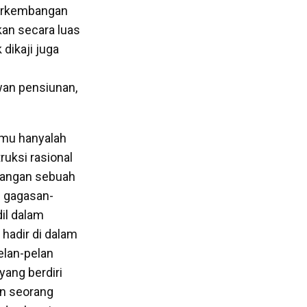
perkembangan
kan secara luas
 dikaji juga
an pensiunan,
lmu hanyalah
ruksi rasional
mbangan sebuah
s gagasan-
dil dalam
 hadir di dalam
pelan-pelan
yang berdiri
an seorang