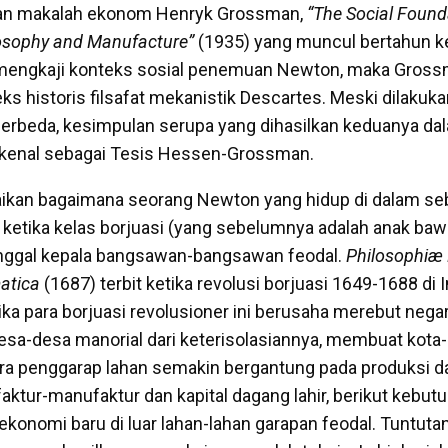
an makalah ekonom Henryk Grossman,
“The Social Found
osophy and Manufacture”
(1935) yang muncul bertahun k
mengkaji konteks sosial penemuan Newton, maka Gros
s historis filsafat mekanistik Descartes. Meski dilakuka
erbeda, kesimpulan serupa yang dihasilkan keduanya da
ikenal sebagai Tesis Hessen-Grossman.
kan bagaimana seorang Newton yang hidup di dalam s
 ketika kelas borjuasi (yang sebelumnya adalah anak ba
ggal kepala bangsawan-bangsawan feodal.
Philosophiæ 
matica
(1687) terbit ketika revolusi borjuasi 1649-1688 di 
ka para borjuasi revolusioner ini berusaha merebut negar
a-desa manorial dari keterisolasiannya, membuat kota-
a penggarap lahan semakin bergantung pada produksi da
ktur-manufaktur dan kapital dagang lahir, berikut kebutu
onomi baru di luar lahan-lahan garapan feodal. Tuntutan