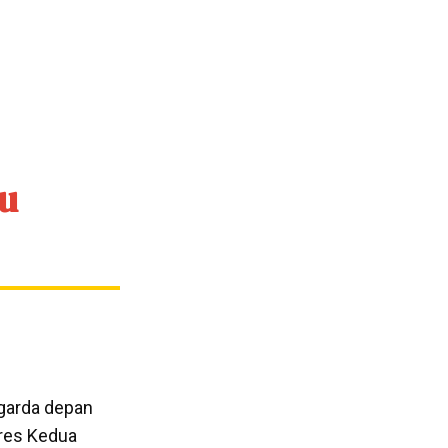
mu
garda depan
gres Kedua