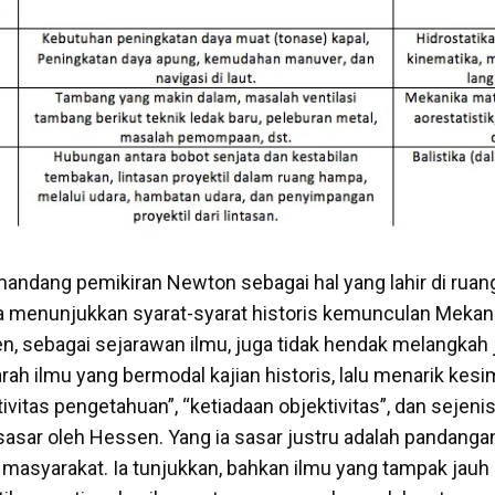
emandang pemikiran Newton sebagai hal yang lahir di rua
 menunjukkan syarat-syarat historis kemunculan Mekan
n, sebagai sejarawan ilmu, juga tidak hendak melangkah 
jarah ilmu yang bermodal kajian historis, lalu menarik kesi
lativitas pengetahuan”, “ketiadaan objektivitas”, dan sejeni
isasar oleh Hessen. Yang ia sasar justru adalah pandanga
 masyarakat. Ia tunjukkan, bahkan ilmu yang tampak jauh d