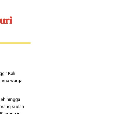
uri
gir Kali
sesama warga
ceh hingga
 orang sudah
0 orang ini