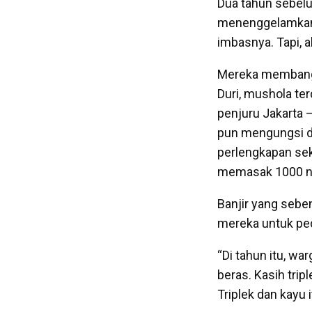
Dua tahun sebelu
menenggelamkan J
imbasnya. Tapi, 
Mereka membangu
Duri, mushola te
penjuru Jakarta 
pun mengungsi di 
perlengkapan seko
memasak 1000 na
Banjir yang seb
mereka untuk pe
“Di tahun itu, wa
beras. Kasih trip
Triplek dan kayu 