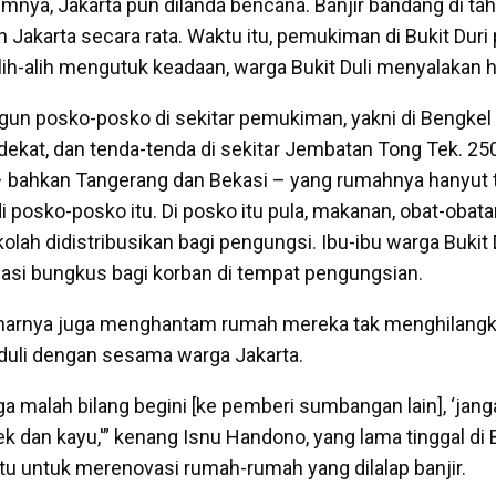
mnya, Jakarta pun dilanda bencana. Banjir bandang di ta
akarta secara rata. Waktu itu, pemukiman di Bukit Duri
alih-alih mengutuk keadaan, warga Bukit Duli menyalakan 
n posko-posko di sekitar pemukiman, yakni di Bengkel 
rdekat, dan tenda-tenda di sekitar Jembatan Tong Tek. 25
– bahkan Tangerang dan Bekasi – yang rumahnya hanyut 
posko-posko itu. Di posko itu pula, makanan, obat-obatan
lah didistribusikan bagi pengungsi. Ibu-ibu warga Bukit 
si bungkus bagi korban di tempat pengungsian.
enarnya juga menghantam rumah mereka tak menghilang
duli dengan sesama warga Jakarta.
rga malah bilang begini [ke pemberi sumbangan lain], ‘jan
lek dan kayu,'” kenang Isnu Handono, yang lama tinggal di B
itu untuk merenovasi rumah-rumah yang dilalap banjir.