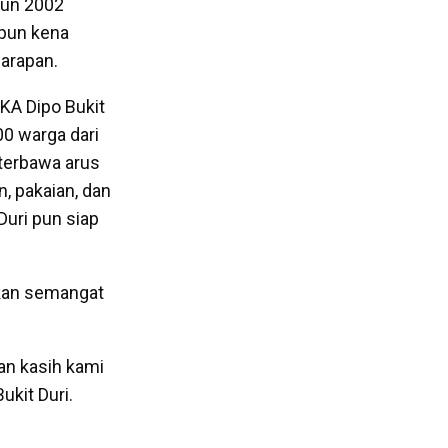
hun 2002
 pun kena
harapan.
KA Dipo Bukit
00 warga dari
terbawa arus
, pakaian, dan
Duri pun siap
kan semangat
gan kasih kami
ukit Duri.