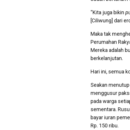
“Kita juga bikin
pu
[Ciliwung] dari ero
Maka tak menghe
Perumahan Rakya
Mereka adalah b
berkelanjutan.
Hari ini, semua k
Seakan menutup m
menggusur paksa 
pada warga setia
sementara. Rusun
bayar iuran peme
Rp. 150 ribu.