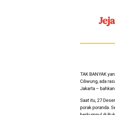
Jej
TAK BANYAK yang 
Ciliwung, ada ras
Jakarta – bahka
Saat itu, 27 Des
porak poranda. S
berkumpul di Buki