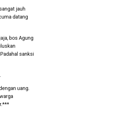
 sangat jauh
i cuma datang
jaja, bos Agung
uluskan
 Padahal sanksi
.
r dengan uang.
 warga
r.***