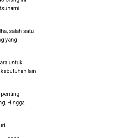
tsunami.
elha, salah satu
ng yang
ara untuk
 kebutuhan lain
 penting
ang. Hingga
ri.