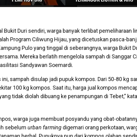
al Bukit Duri sendiri, warga banyak terlibat pemeliharaan 
alah Program Ciliwung Hijau, yang dicetuskan pasca-banji
mpung Pulo yang tinggal di seberangnya, warga Bukit D
rsama. Mereka berlatih mengelola sampah di Sanggar C
asilitasi Sandyawan Soemardi.
ini, sampah disulap jadi pupuk kompos. Dari 50-80 kg s
sekitar 100 kg kompos. Saat itu, harga jual kompos menca
yang tidak diolah dibuang ke penampungan di Tebet,” kat
mpos, warga juga membuat posyandu yang obat-obatannya
auh sebelum
urban farming
digemari orang perkotaan, warg
anaman herbal. Pupuknya pun dari kompos olahan sendir