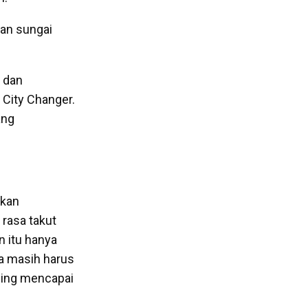
hkan sungai
 dan
City Changer.
ang
akan
rasa takut
 itu hanya
a masih harus
asing mencapai