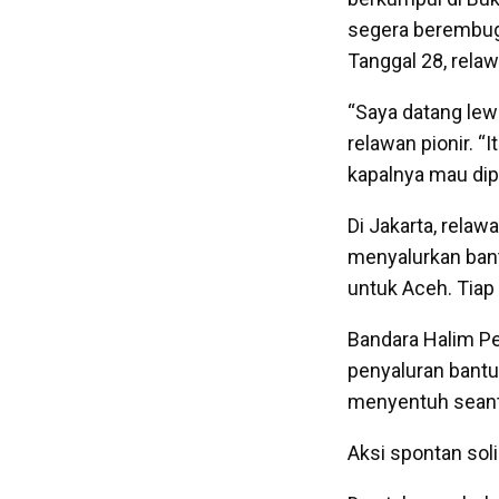
segera berembug
Tanggal 28, rela
“Saya datang lewat
relawan pionir. “
kapalnya mau dip
Di Jakarta, rela
menyalurkan bant
untuk Aceh. Tiap
Bandara Halim Pe
penyaluran bantua
menyentuh seant
Aksi spontan soli