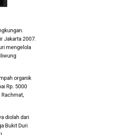
lingkungan.
r Jakarta 2007.
uri mengelola
iliwung
ampah organik
pai Rp. 5000
a Rachmat,
 diolah dari
a Bukit Duri
i.