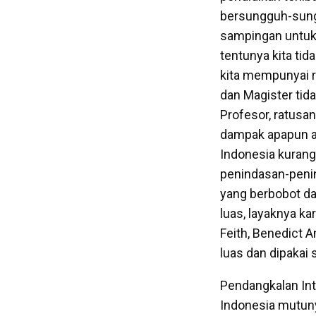
bersungguh-sung
sampingan untuk
tentunya kita ti
kita mempunyai r
dan Magister tid
Profesor, ratusa
dampak apapun at
Indonesia kurang
penindasan-peni
yang berbobot da
luas, layaknya ka
Feith, Benedict A
luas dan dipakai
Pendangkalan In
Indonesia mutuny