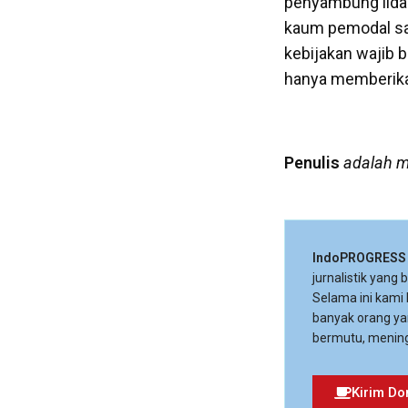
penyambung lidah
kaum pemodal saj
kebijakan wajib b
hanya memberika
Penulis
adalah m
IndoPROGRESS
jurnalistik yang
Selama ini kami
banyak orang ya
bermutu, mening
Kirim Do