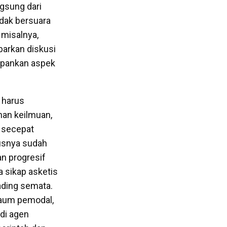
gsung dari
dak bersuara
 misalnya,
arkan diskusi
epankan aspek
 harus
han keilmuan,
n secepat
rusnya sudah
n progresif
 sikap asketis
ading semata.
kaum pemodal,
di agen