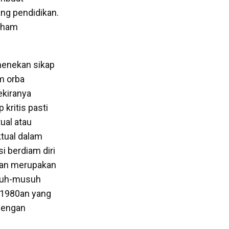
ng pendidikan.
paham
menekan sikap
im orba
ekiranya
kritis pasti
ual atau
ktual dalam
i berdiam diri
san merupakan
suh-musuh
-1980an yang
dengan