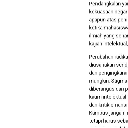
Pendangkalan yan
kekuasaan negara
apapun atas peni
ketika mahasisw
ilmiah yang seh
kajian intelektu
Perubahan radik
diusahakan sendi
dan pengingkaran
mungkin. Stigma-
diberangus dari 
kaum intelektual
dan kritik emans
Kampus jangan h
tetapi harus seb