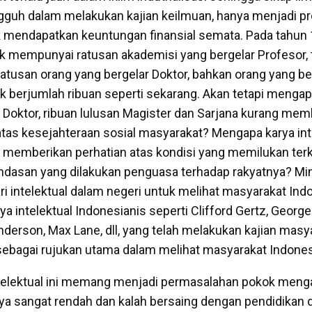
guh dalam melakukan kajian keilmuan, hanya menjadi p
 mendapatkan keuntungan finansial semata. Pada tahun
dak mempunyai ratusan akademisi yang bergelar Profesor,
atusan orang yang bergelar Doktor, bahkan orang yang be
ak berjumlah ribuan seperti sekarang. Akan tetapi mengap
n Doktor, ribuan lulusan Magister dan Sarjana kurang mem
as kesejahteraan sosial masyarakat? Mengapa karya int
 memberikan perhatian atas kondisi yang memilukan terka
ndasan yang dilakukan penguasa terhadap rakyatnya? Mi
ri intelektual dalam negeri untuk melihat masyarakat Ind
rya intelektual Indonesianis seperti Clifford Gertz, George
nderson, Max Lane, dll, yang telah melakukan kajian masy
 sebagai rujukan utama dalam melihat masyarakat Indones
telektual ini memang menjadi permasalahan pokok meng
a sangat rendah dan kalah bersaing dengan pendidikan di