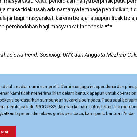
 masyarakat. Kalau pendidikan hanya berpihak pada pem
a maka tidak usah ada namanya lembaga pendidikan, tid
elajar bagi masyarakat, karena belajar ataupun tidak belaj
n pembodohan bagi masyarakat Indonesia.***
ahasiswa Pend. Sosiologi UNY, dan Anggota Mazhab Co
adalah media murni non-profit. Demi menjaga independensi dan prinsip
 benar, kami tidak menerima iklan dalam bentuk apapun untuk operasiona
 bekerja berdasarkan sumbangan sukarela pembaca. Pada saat bersa
ng membaca IndoPROGRESS dari hari ke hari. Untuk tetap bisa membe
katkan layanan, dan akses gratis pembaca, kami perlu bantuan Anda.
nasi