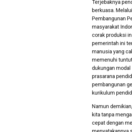
Terjebaknya pend
berkuasa. Melal
Pembangunan Per
masyarakat Indon
corak produksi i
pemerintah ini t
manusia yang cak
memenuhi tuntuta
dukungan modal 
prasarana pendid
pembangunan ge
kurikulum pendi
Namun demikian, 
kita tanpa menga
cepat dengan me
menyatakannya se