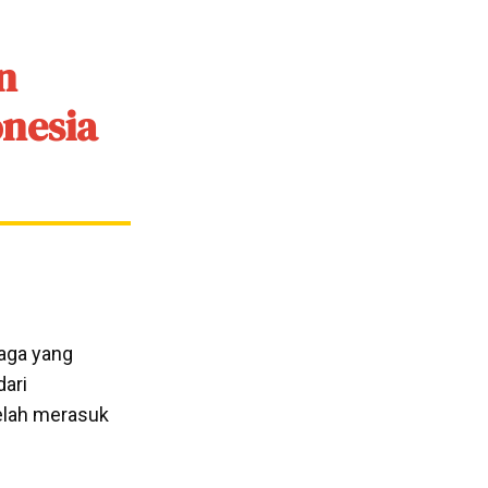
n
onesia
aga yang
dari
elah merasuk