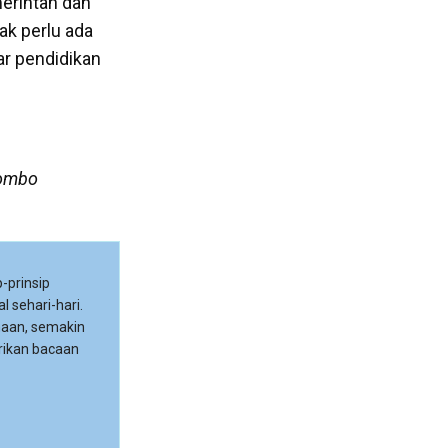
erintah dan
ak perlu ada
ar pendidikan
lombo
-prinsip
l sehari-hari.
maan, semakin
rikan bacaan