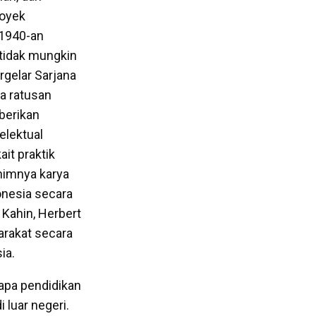
royek
 1940-an
 tidak mungkin
rgelar Sarjana
a ratusan
berikan
elektual
it praktik
nimnya karya
onesia secara
 Kahin, Herbert
arakat secara
ia.
apa pendidikan
 luar negeri.