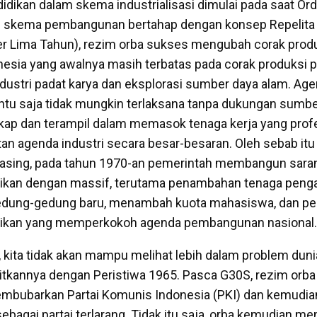
idikan dalam skema industrialisasi dimulai pada saat Or
ui skema pembangunan bertahap dengan konsep Repelita
 Lima Tahun), rezim orba sukses mengubah corak prod
esia yang awalnya masih terbatas pada corak produksi p
ndustri padat karya dan eksplorasi sumber daya alam. Ag
entu saja tidak mungkin terlaksana tanpa dukungan sumb
ap dan terampil dalam memasok tenaga kerja yang profe
n agenda industri secara besar-besaran. Oleh sebab itu
asing, pada tahun 1970-an pemerintah membangun sara
ikan dengan massif, terutama penambahan tenaga penga
dung-gedung baru, menambah kuota mahasiswa, dan p
dikan yang memperkokoh agenda pembangunan nasional.
kita tidak akan mampu melihat lebih dalam problem duni
itkannya dengan Peristiwa 1965. Pasca G30S, rezim orba
mbubarkan Partai Komunis Indonesia (PKI) dan kemudia
bagai partai terlarang. Tidak itu saja, orba kemudian m