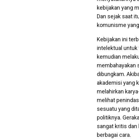
kebijakan yang m
Dan sejak saat i
komunisme yang d
Kebijakan ini te
intelektual untuk
kemudian melakuk
membahayakan sta
dibungkam. Akibat
akademisi yang kr
melahirkan karya
melihat peninda
sesuatu yang di
politiknya. Gera
sangat kritis da
berbagai cara.