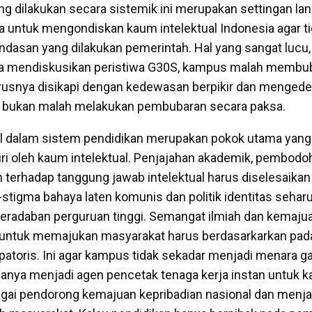
g dilakukan secara sistemik ini merupakan settingan lan
 untuk mengondiskan kaum intelektual Indonesia agar ti
ndasan yang dilakukan pemerintah. Hal yang sangat lucu,
a mendiskusikan peristiwa G30S, kampus malah membub
arusnya disikapi dengan kedewasan berpikir dan menged
al, bukan malah melakukan pembubaran secara paksa.
al dalam sistem pendidikan merupakan pokok utama yang
ri oleh kaum intelektual. Penjajahan akademik, pembodo
 terhadap tanggung jawab intelektual harus diselesaika
stigma bahaya laten komunis dan politik identitas seha
peradaban perguruan tinggi. Semangat ilmiah dan kemajua
 untuk memajukan masyarakat harus berdasarkarkan pada
ipatoris. Ini agar kampus tidak sekadar menjadi menara g
anya menjadi agen pencetak tenaga kerja instan untuk 
agai pendorong kemajuan kepribadian nasional dan menja