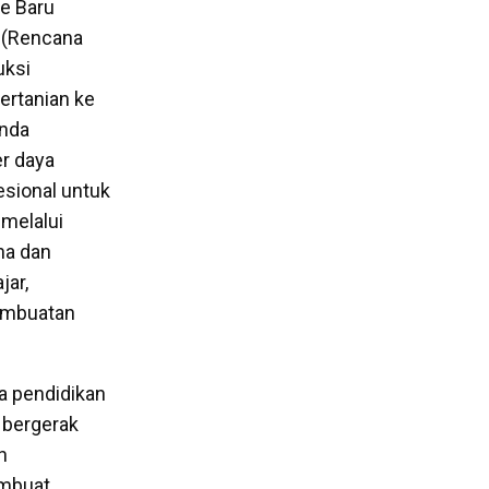
de Baru
 (Rencana
uksi
ertanian ke
enda
er daya
sional untuk
 melalui
na dan
jar,
embuatan
a pendidikan
 bergerak
n
embuat