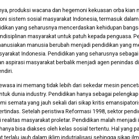
knya, produksi wacana dan hegemoni kekuasan orba kian
i sistem sosial masyarakat Indonesia, termasuk dalam
didikan yang seharusnya mencerdaskan kehidupan bangs
ndisiplinan masyarakat untuk patuh kepada penguasa. P
nusiakan manusia berubah menjadi pendidikan yang men
yarakat Indonesia. Pendidikan yang seharusnya sebagai i
an aspirasi masyarakat berbalik menjadi agen penindas d
ndiri.
dewasa ini memang tidak lebih dari sekedar mesin pencet
untuk dunia industry. Pendidikan hanya sebagai pelengka
omi semata yang jauh sekali dari sikap kritis emansipator
tindas. Setelah peristiwa Reformasi 1998, sektor pendi
 realitas masyarakat proletar. Pendidikan malah menjadi i
hanya bisa diakses oleh kelas sosial tertentu. Hal yang pal
t terlalu jauh dalam iklim indutrialisasi sehingga sikap ilm