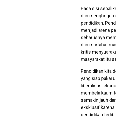
Pada sisi sebali
dan menghegemon
pendidikan. Pen
menjadi arena pe
seharusnya mema
dan martabat mas
kritis menyuarak
masyarakat itu se
Pendidikan kita 
yang siap pakai 
liberalisasi ekon
membela kaum ter
semakin jauh dari
eksklusif karena 
pendidikan terliba