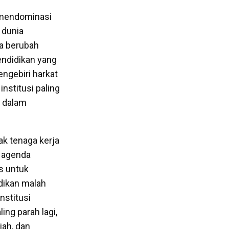
 mendominasi
 dunia
a berubah
endidikan yang
gebiri harkat
nstitusi paling
i dalam
ak tenaga kerja
p agenda
is untuk
dikan malah
nstitusi
ing parah lagi,
iah, dan