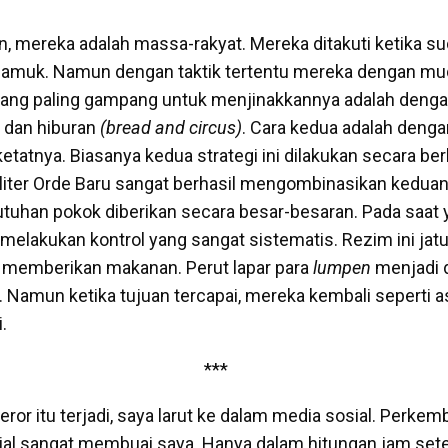
in, mereka adalah massa-rakyat. Mereka ditakuti ketika s
muk. Namun dengan taktik tertentu mereka dengan mu
a yang paling gampang untuk menjinakkannya adalah den
 dan hiburan
(bread and circus)
. Cara kedua adalah den
etatnya. Biasanya kedua strategi ini dilakukan secara be
iter Orde Baru sangat berhasil mengombinasikan keduan
tuhan pokok diberikan secara besar-besaran. Pada saat
melakukan kontrol yang sangat sistematis. Rezim ini jatu
 memberikan makanan. Perut lapar para
lumpen
menjadi 
. Namun ketika tujuan tercapai, mereka kembali seperti as
.
***
teror itu terjadi, saya larut ke dalam media sosial. Perke
al sangat membuai saya. Hanya dalam hitungan jam sete