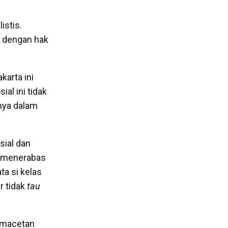
istis.
 dengan hak
arta ini
al ini tidak
nya dalam
sial dan
k menerabas
ta si kelas
r tidak
tau
kemacetan