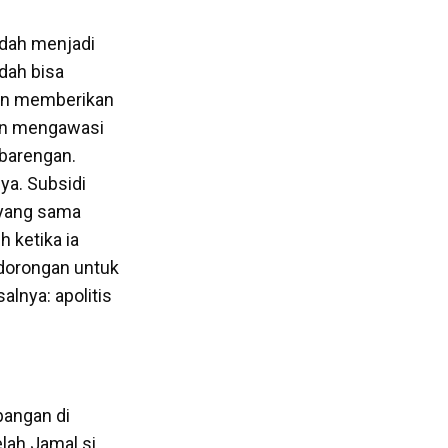
udah menjadi
dah bisa
gan memberikan
gan mengawasi
rbarengan.
ya. Subsidi
 yang sama
h ketika ia
dorongan untuk
alnya: apolitis
mbangan di
lah Jamal si