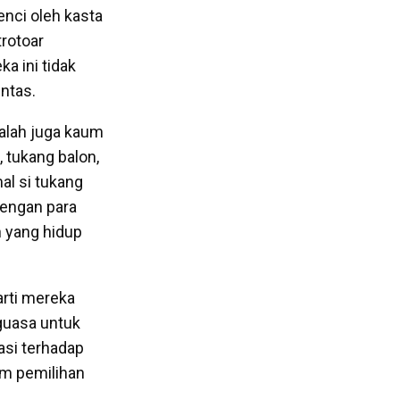
nci oleh kasta
trotoar
a ini tidak
intas.
dalah juga kaum
, tukang balon,
al si tukang
dengan para
h yang hidup
rarti mereka
nguasa untuk
asi terhadap
am pemilihan