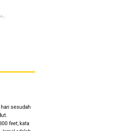
 hari sesudah
ut.
(300
feet
, kata