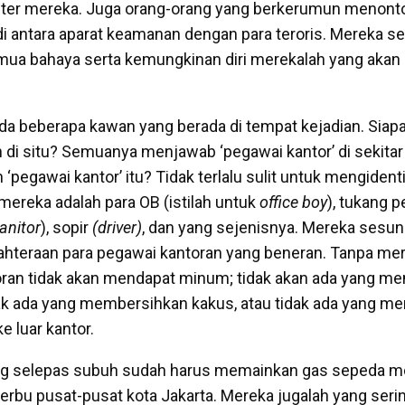
militer mereka. Juga orang-orang yang berkerumun menon
 antara aparat keamanan dengan para teroris. Mereka se
ua bahaya serta kemungkinan diri merekalah yang akan
da beberapa kawan yang berada di tempat kejadian. Sia
di situ? Semuanya menjawab ‘pegawai kantor’ di sekitar 
h ‘pegawai kantor’ itu? Tidak terlalu sulit untuk mengident
mereka adalah para OB (istilah untuk
office boy
), tukang 
janitor
), sopir
(driver)
, dan yang sejenisnya. Mereka sesu
hteraan para pegawai kantoran yang beneran. Tanpa me
ran tidak akan mendapat minum; tidak akan ada yang m
ak ada yang membersihkan kakus, atau tidak ada yang me
e luar kantor.
ang selepas subuh sudah harus memainkan gas sepeda m
u pusat-pusat kota Jakarta. Mereka jugalah yang serin