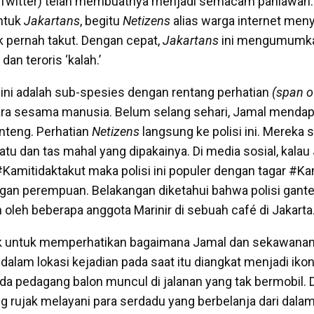
i Twitter) telah membuatnya menjadi semacam pahlawan.
ntuk
Jakartans
, begitu
Netizens
alias warga internet meny
ak pernah takut. Dengan cepat,
Jakartans
ini mengumumk
an teroris ‘kalah.’
ini adalah sub-spesies dengan rentang perhatian
(span o
ara sesama manusia. Belum selang sehari, Jamal mendap
anteng. Perhatian
Netizens
langsung ke polisi ini. Mereka 
tu dan tas mahal yang dipakainya. Di media sosial, kalau
Kamitidaktakut maka polisi ini populer dengan tagar #Ka
ngan perempuan. Belakangan diketahui bahwa polisi gante
 oleh beberapa anggota Marinir di sebuah café di Jakarta
 untuk memperhatikan bagaimana Jamal dan sekawanan
 dalam lokasi kejadian pada saat itu diangkat menjadi i
Ada pedagang balon muncul di jalanan yang tak bermobil. 
 rujak melayani para serdadu yang berbelanja dari dala