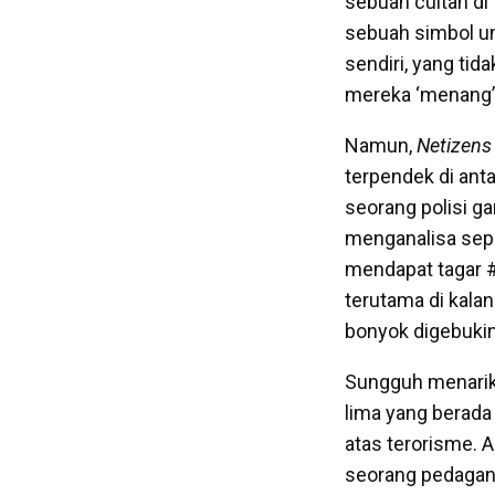
sebuah cuitan d
sebuah simbol u
sendiri, yang tid
mereka ‘menang’ d
Namun,
Netizens
terpendek di ant
seorang polisi g
menganalisa sepa
mendapat tagar #
terutama di kala
bonyok digebukin
Sungguh menarik
lima yang berada
atas terorisme. 
seorang pedagang