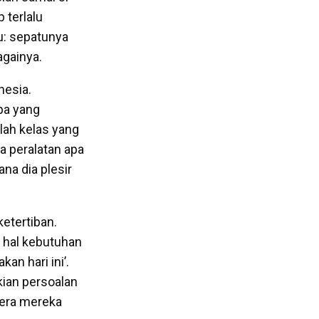
 terlalu
u: sepatunya
againya.
nesia.
pa yang
lah kelas yang
a peralatan apa
na dia plesir
etertiban.
 hal kebutuhan
an hari ini’.
kian persoalan
lera mereka