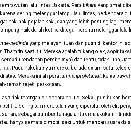
semrawutan lalu lintas Jakarta. Para
bikers
yang amat dibe
karena sering melanggar lampu lalu lintas, berkendara di 
r hak-hak pejalan kaki, dan yang lebih penting lagi, merek
gampang naik darah ketika ditegur karena melanggar lalu l
inde-bedinde
yang melayani tuan dan puan di kantor ini a
n Thamrin saat itu. Mereka adalah tukang ojek, sopir taksi
 serdadu rendahan pembelinya) dan tentu, tidak lupa, Jam
al itu. Pada hakekatnya mereka berada dalam satu kelas 
di atas. Mereka inilah para
lumpenproletariat
, kelas bawa
ah-remah rejeki perkotaan.
elas tidak terorganisir secara politis. Sekali pun bukan be
da politik. Seringkali merekalah yang diperalat oleh elit pe
suhan, sebagai sumber tenaga untuk melakukan intimid
, atau hanya semata dimobilisasi untuk mencari suara dal