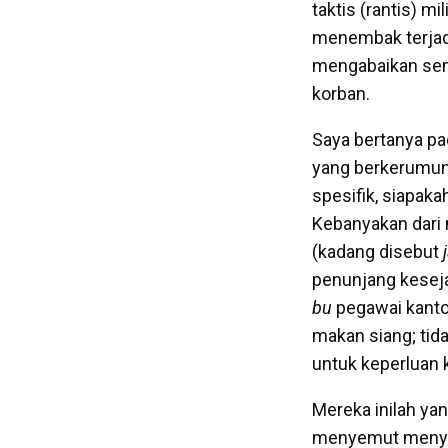
taktis (rantis) 
menembak terjadi
mengabaikan sem
korban.
Saya bertanya pa
yang berkerumun 
spesifik, siapaka
Kebanyakan dari 
(kadang disebut
penunjang keseja
bu
pegawai kanto
makan siang; tid
untuk keperluan k
Mereka inilah y
menyemut menyerb