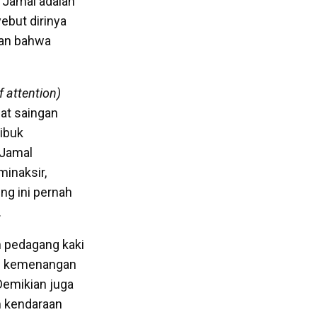
 Jamal adalah
ebut dirinya
an bahwa
f attention)
at saingan
sibuk
 Jamal
minaksir,
ng ini pernah
.
 pedagang kaki
kon kemenangan
Demikian juga
m kendaraan