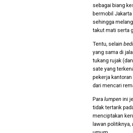
sebagai biang ke
bermobil Jakarta 
sehingga melangga
takut mati serta 
Tentu, selain
bed
yang sama di jala
tukang rujak (dan
sate yang terken
pekerja kantoran 
dari mencari rem
Para
lumpen
ini j
tidak tertarik pa
menciptakan keru
lawan politiknya
umum.