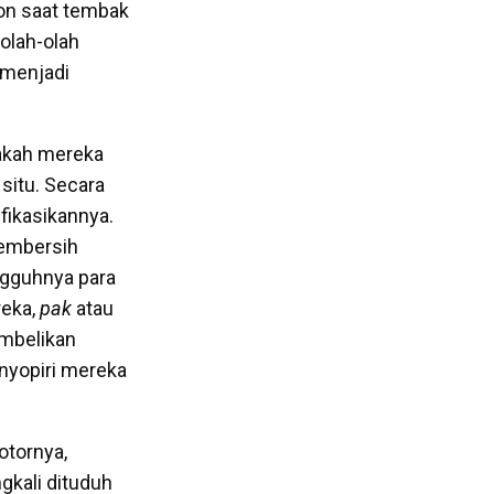
ton saat tembak
olah-olah
 menjadi
pakah mereka
situ. Secara
ifikasikannya.
pembersih
ngguhnya para
reka,
pak
atau
embelikan
nyopiri mereka
otornya,
gkali dituduh