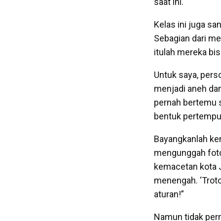
saat ini.
Kelas ini juga sa
Sebagian dari m
itulah mereka bi
Untuk saya, pers
menjadi aneh dan
pernah bertemu s
bentuk pertempur
Bayangkanlah ken
mengunggah foto
kemacetan kota J
menengah. ‘Troto
aturan!”
Namun tidak pern