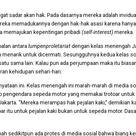
ngat sadar akan hak. Pada dasarnya mereka adalah invidual
ereka memadukannya dengan hak-hak asasi karena hanya
sa memajukan kepentingan pribadi
(self-interest)
mereka.
oalan antara
lumpenproletariat
dengan kelas menengah Jak
 menarik untuk dicermati. Sesungguhnya kedua kelas sosi
atu sama lain. Kalau pun ada perjumpaan maka itu biasa
an kehidupan sehari-hari.
yataan ini. Kelas menengah ini marah-marah di media so
 pengendara sepeda motor yang memakai trotoar untu
akarta. “Mereka merampas hak pejalan kaki,” demikian ka
ar itu untuk pejalan kaki bukan untuk sepeda motor. Dasa
ah sedikitpun ada protes di media sosial bahwa biang 