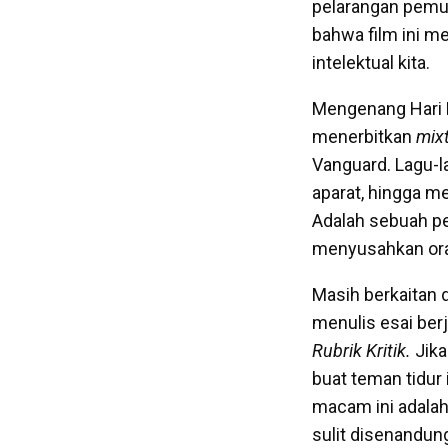
pelarangan pemu
bahwa film ini me
intelektual kita.
Mengenang Hari P
menerbitkan
mix
Vanguard. Lagu-l
aparat, hingga m
Adalah sebuah pe
menyusahkan oran
Masih berkaitan
menulis esai ber
Rubrik Kritik.
Jika
buat teman tidur
macam ini adalah
sulit disenandun