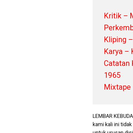
Kritik –
Perkemb
Kliping 
Karya – 
Catatan
1965
Mixtape 
LEMBAR KEBUDAYA
kami kali ini tid
untuk urusan disip