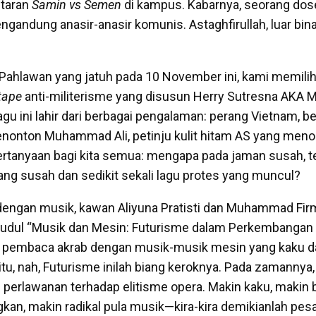
taran
Samin vs Semen
di kampus. Kabarnya, seorang do
ngandung anasir-anasir komunis. Astaghfirullah, luar bin
ahlawan yang jatuh pada 10 November ini, kami memilih
tape
anti-militerisme yang disusun Herry Sutresna AKA 
agu ini lahir dari berbagai pengalaman: perang Vietnam, 
enonton Muhammad Ali, petinju kulit hitam AS yang meno
rtanyaan bagi kita semua: mengapa pada jaman susah, t
g susah dan sedikit sekali lagu protes yang muncul?
 dengan musik, kawan Aliyuna Pratisti dan Muhammad Fi
judul “Musik dan Mesin: Futurisme dalam Perkembangan 
 pembaca akrab dengan musik-musik mesin yang kaku da
 itu, nah, Futurisme inilah biang keroknya. Pada zamanny
 perlawanan terhadap elitisme opera. Makin kaku, makin b
gkan, makin radikal pula musik—kira-kira demikianlah pes