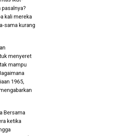
 pasalnya?
a kali mereka
ama-sama kurang
tan
ntuk menyeret
n tak mampu
 Bagaimana
siaan 1965,
uk mengabarkan
ama Bersama
ra ketika
ingga