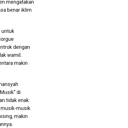
sen mengatakan
asa benar iklim
 untuk
Morgue
bentrok dengan
lak wamil.
entara makin
rmansyah
Musik” di
n tidak enak
a, musik-musik
ising, makin
annya.