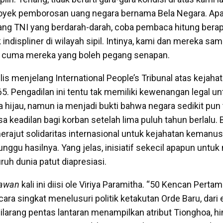
royek pemborosan uang negara bernama Bela Negara. Apa
jang TNI yang berdarah-darah, coba pembaca hitung berap
indispliner di wilayah sipil. Intinya, kami dan mereka s
a, cuma mereka yang boleh pegang senapan.
ulis menjelang International People’s Tribunal atas kejaha
. Pengadilan ini tentu tak memiliki kewenangan legal u
ja hijau, namun ia menjadi bukti bahwa negara sedikit pu
a keadilan bagi korban setelah lima puluh tahun berlalu.
 merajut solidaritas internasional untuk kejahatan kemanu
unggu hasilnya. Yang jelas, inisiatif sekecil apapun unt
uruh dunia patut diapresiasi.
Kawan
kali ini diisi ole Viriya Paramitha. “50 Kencan Pert
ara singkat menelusuri politik ketakutan Orde Baru, dari e
larang pentas lantaran menampilkan atribut Tionghoa, h