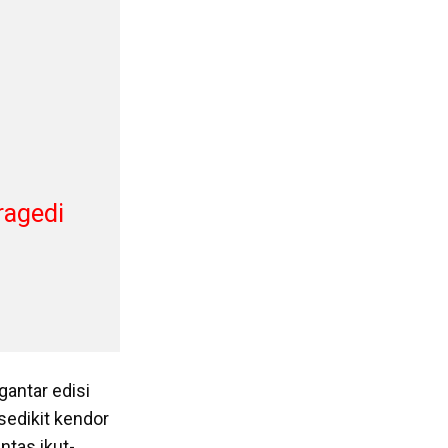
ragedi
antar edisi
 sedikit kendor
antas ikut-