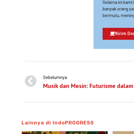
Selama ini kami
banyak orang ya
bermutu, mening
Kirim Do
Sebelumnya
Musik dan Mesin: Futurisme dala
Lainnya di IndoPROGRESS