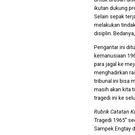
ikutan dukung p
Selain sepak ter
melakukan tindak 
disiplin. Bedany
Pengantar ini dit
kemanusiaan 1965
para jagal ke me
menghadirkan ras
tribunal ini bisa
masih akan kita t
tragedi ini ke sel
Rubrik Catatan 
Tragedi 1965” sec
Sampek Engtay di