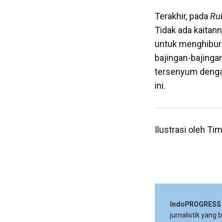
Terakhir, pada
Rub
Tidak ada kaitan
untuk menghibur 
bajingan-bajinga
tersenyum dengan
ini.
Ilustrasi oleh 
IndoPROGRESS
jurnalistik yang