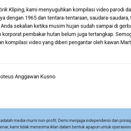
rik Kliping,
kami menyuguhkan kompilasi video parodi dar
nya dengan 1965 dan tentara-tentaraan, saudara-saudara, 
Anda sekalian ketika musim hujan sudah sampai di gerba
n korporat pembakar hutan belum juga tertangkap. Semo
 kompilasi video yang diberi pengantar oleh kawan Mart
Timoteus Anggawan Kusno
adalah media murni non-profit. Demi menjaga independensi dan prinsip
 benar, kami tidak menerima iklan dalam bentuk apapun untuk operasiona