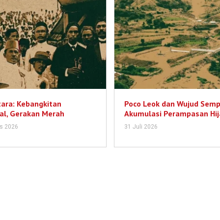
ara: Kebangkitan
Poco Leok dan Wujud Sem
al, Gerakan Merah
Akumulasi Perampasan Hij
s 2026
31 Juli 2026