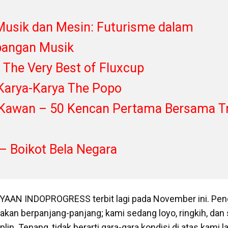
 Musik dan Mesin: Futurisme dalam
angan Musik
– The Very Best of Fluxcup
Karya-Karya The Popo
 Kawan – 50 Kencan Pertama Bersama T
– Boikot Bela Negara
AN INDOPROGRESS terbit lagi pada November ini. Peng
ak akan berpanjang-panjang; kami sedang loyo, ringkih, dan
lin. Tenang, tidak berarti gara-gara kondisi di atas kami l