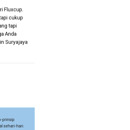
i Fluxcup.
tapi cukup
ng tapi
ga Anda
in Suryajaya
-prinsip
l sehari-hari.