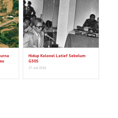
purna
Hidup Kolonel Latief Sebelum
au
G30S
27 Juli 2026