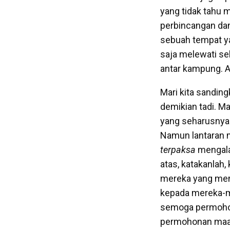
yang tidak tahu 
perbincangan dan
sebuah tempat ya
saja melewati se
antar kampung. A
Mari kita sandi
demikian tadi. M
yang seharusnya
Namun lantaran 
terpaksa
mengala
atas, katakanlah,
mereka yang mem
kepada mereka-me
semoga permohon
permohonan maaf 