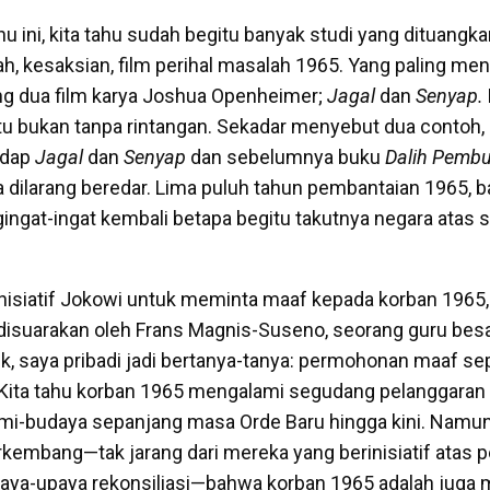
u ini, kita tahu sudah begitu banyak studi yang dituangk
iah, kesaksian, film perihal masalah 1965. Yang paling me
g dua film karya Joshua Openheimer;
Jagal
dan
Senyap.
 itu bukan tanpa rintangan. Sekadar menyebut dua contoh,
adap
Jagal
dan
Senyap
dan sebelumnya buku
Dalih Pemb
 dilarang beredar. Lima puluh tahun pembantaian 1965, ba
ingat-ingat kembali betapa begitu takutnya negara atas s
nisiatif Jokowi untuk meminta maaf kepada korban 1965,
disuarakan oleh Frans Magnis-Suseno, seorang guru bes
ik, saya pribadi jadi bertanya-tanya: permohonan maaf se
ita tahu korban 1965 mengalami segudang pelanggaran h
omi-budaya sepanjang masa Orde Baru hingga kini. Namun 
rkembang—tak jarang dari mereka yang berinisiatif atas
paya-upaya rekonsiliasi—bahwa korban 1965 adalah juga