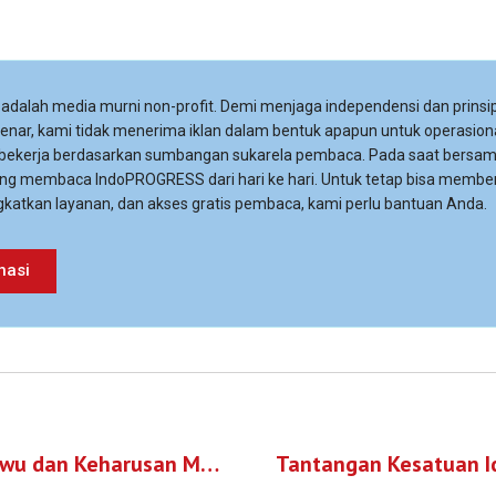
adalah media murni non-profit. Demi menjaga independensi dan prinsip
 benar, kami tidak menerima iklan dalam bentuk apapun untuk operasiona
 bekerja berdasarkan sumbangan sukarela pembaca. Pada saat bersa
ng membaca IndoPROGRESS dari hari ke hari. Untuk tetap bisa membe
katkan layanan, dan akses gratis pembaca, kami perlu bantuan Anda.
nasi
Dari Kampung Pulo Hingga Urut Sewu dan Keharusan Membangun Front Bersama