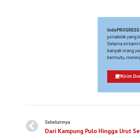
IndoPROGRESS
jurnalistik yang
Selama ini kami
banyak orang ya
bermutu, mening
Kirim Do
Sebelumnya