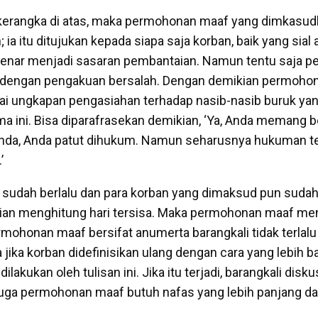
 kerangka di atas, maka permohonan maaf yang dimkasu
 ia itu ditujukan kepada siapa saja korban, baik yang sial
nar menjadi sasaran pembantaian. Namun tentu saja 
 dengan pengakuan bersalah. Dengan demikian permohon
ai ungkapan pengasiahan terhadap nasib-nasib buruk y
ma ini. Bisa diparafrasekan demikian, ‘Ya, Anda memang b
Anda, Anda patut dihukum. Namun seharusnya hukuman t
’
 sudah berlalu dan para korban yang dimaksud pun suda
gian menghitung hari tersisa. Maka permohonan maaf me
rmohonan maaf bersifat anumerta barangkali tidak terlalu
jika korban didefinisikan ulang dengan cara yang lebih b
lakukan oleh tulisan ini. Jika itu terjadi, barangkali disk
 juga permohonan maaf butuh nafas yang lebih panjang dar