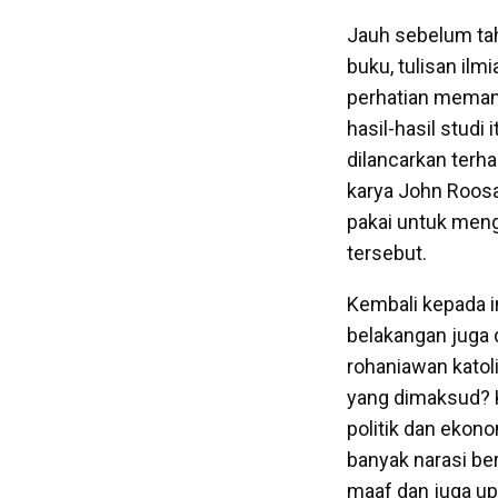
Jauh sebelum tah
buku, tulisan ilm
perhatian meman
hasil-hasil studi
dilancarkan terh
karya John Roosa
pakai untuk meng
tersebut.
Kembali kepada i
belakangan juga 
rohaniawan katol
yang dimaksud? K
politik dan ekon
banyak narasi be
maaf dan juga u