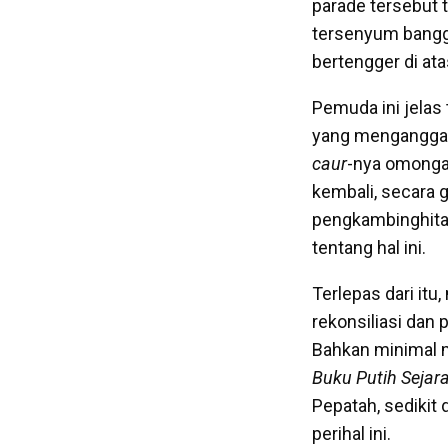
parade tersebut
tersenyum bangga
bertengger di at
Pemuda ini jelas 
yang menganggap
caur
-nya omonga
kembali, secara 
pengkambinghitama
tentang hal ini.
Terlepas dari itu
rekonsiliasi dan
Bahkan minimal ma
Buku Putih Sejar
Pepatah, sedikit
perihal ini.