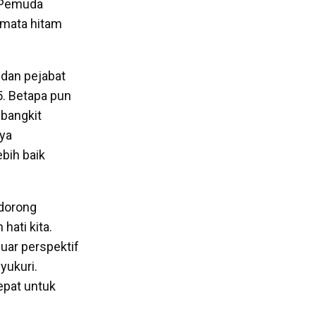
Pemuda
 mata hitam
 dan pejabat
. Betapa pun
bangkit
nya
bih baik
ndorong
hati kita.
luar perspektif
yukuri.
epat untuk