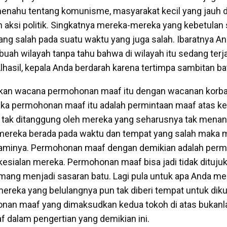
menahu tentang komunisme, masyarakat kecil yang jauh d
 aksi politik. Singkatnya mereka-mereka yang kebetulan 
ng salah pada suatu waktu yang juga salah. Ibaratnya A
buah wilayah tanpa tahu bahwa di wilayah itu sedang terj
lhasil, kepala Anda berdarah karena tertimpa sambitan ba
ngkan wacana permohonan maaf itu dengan wacanan korb
aka permohonan maaf itu adalah permintaan maaf atas ke
 tak ditanggung oleh mereka yang seharusnya tak mena
mereka berada pada waktu dan tempat yang salah maka 
minya. Permohonan maaf dengan demikian adalah per
 kesialan mereka. Permohonan maaf bisa jadi tidak dituju
ang menjadi sasaran batu. Lagi pula untuk apa Anda m
reka yang belulangnya pun tak diberi tempat untuk dik
an maaf yang dimaksudkan kedua tokoh di atas bukanl
dalam pengertian yang demikian ini.