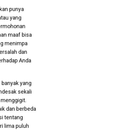
dkan punya
 atau yang
permohonan
an maaf bisa
ang menimpa
ersalah dan
erhadap Anda
h banyak yang
ndesak sekali
 menggigit.
aik dan berbeda
usi tentang
i lima puluh