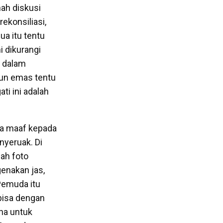
nah diskusi
ekonsiliasi,
a itu tentu
i dikurangi
i dalam
hun emas tentu
ti ini adalah
ta maaf kepada
nyeruak. Di
uah foto
enakan jas,
 Pemuda itu
 bisa dengan
na untuk