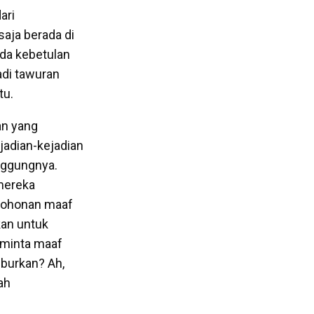
ari
saja berada di
nda kebetulan
adi tawuran
tu.
an yang
jadian-kejadian
nggungnya.
mereka
mohonan maaf
kan untuk
eminta maaf
uburkan? Ah,
ah