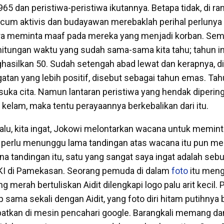
965 dan peristiwa-peristiwa ikutannya. Betapa tidak, di ra
-cum aktivis dan budayawan merebaklah perihal perlunya r
ra meminta maaf pada mereka yang menjadi korban. Semu
hitungan waktu yang sudah sama-sama kita tahu; tahun in
asilkan 50. Sudah setengah abad lewat dan kerapnya, d
gatan yang lebih positif, disebut sebagai tahun emas. Ta
uka cita. Namun lantaran peristiwa yang hendak diperinga
 kelam, maka tentu perayaannya berkebalikan dari itu.
alu, kita ingat, Jokowi melontarkan wacana untuk memin
 perlu menunggu lama tandingan atas wacana itu pun me
na tandingan itu, satu yang sangat saya ingat adalah seb
PKI di Pamekasan. Seorang pemuda di dalam
foto
itu meng
merah bertuliskan Aidit dilengkapi logo palu arit kecil.
 sama sekali dengan Aidit, yang foto diri hitam putihnya
atkan di mesin pencahari google. Barangkali memang da