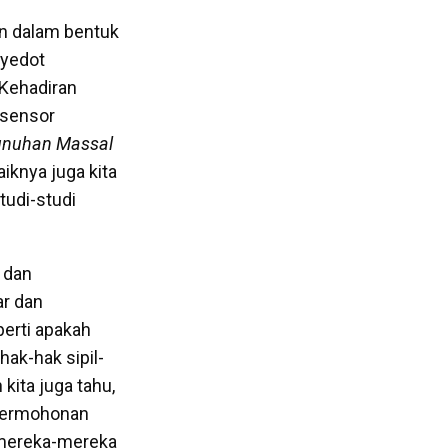
an dalam bentuk
nyedot
Kehadiran
 sensor
unuhan Massal
iknya juga kita
tudi-studi
 dan
ar dan
perti apakah
ak-hak sipil-
kita juga tahu,
 permohonan
 mereka-mereka