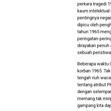
perkara tragedi 1
kaum intelektual
pentingnya nega
dipicu oleh peng
tahun 1965 mengh
peringatan-perin
dirayakan penuh s
sebuah peristiwa
Beberapa waktu l
korban 1965. Tak
tengah riuh waca
tentang atribut 
dengan selempang 
memang tak mirip
gampang kita dap