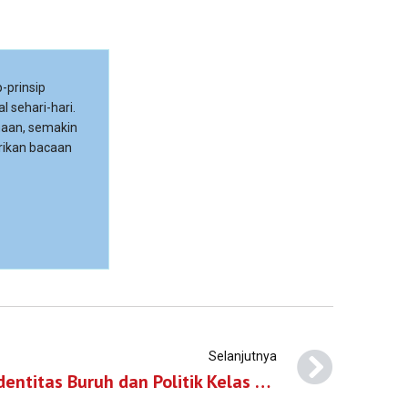
-prinsip
l sehari-hari.
maan, semakin
rikan bacaan
Selanjutnya
Tantangan Kesatuan Identitas Buruh dan Politik Kelas Buruh