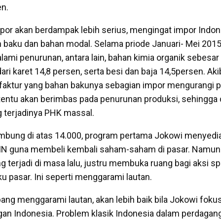
en.
impor akan berdampak lebih serius, mengingat impor Indon
 baku dan bahan modal. Selama priode Januari- Mei 2015
ami penurunan, antara lain, bahan kimia organik sebesar 
ari karet 14,8 persen, serta besi dan baja 14,5persen. Ak
nufaktur yang bahan bakunya sebagian impor mengurangi p
tentu akan berimbas pada penurunan produksi, sehingga 
 terjadinya PHK massal.
ambung di atas 14.000, program pertama Jokowi menyedi
MN guna membeli kembali saham-saham di pasar. Namun k
terjadi di masa lalu, justru membuka ruang bagi aksi spe
u pasar. Ini seperti menggarami lautan.
bang menggarami lautan, akan lebih baik bila Jokowi fok
gan Indonesia. Problem klasik Indonesia dalam perdagang