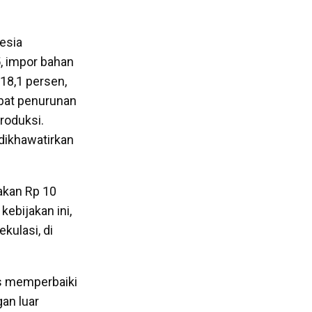
esia
, impor bahan
18,1 persen,
ibat penurunan
roduksi.
dikhawatirkan
akan Rp 10
ebijakan ini,
kulasi, di
us memperbaiki
an luar