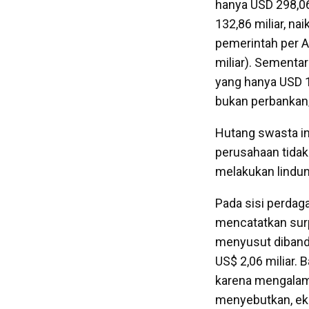
hanya USD 298,06
132,86 miliar, na
pemerintah per A
miliar). Sementa
yang hanya USD 16
bukan perbankan/
Hutang swasta in
perusahaan tida
melakukan lindung
Pada sisi perdag
mencatatkan surp
menyusut diband
US$ 2,06 miliar.
karena mengalami
menyebutkan, eks