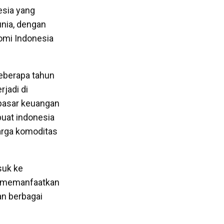
esia yang
nia, dengan
omi Indonesia
eberapa tahun
rjadi di
pasar keuangan
buat indonesia
harga komoditas
suk ke
u memanfaatkan
an berbagai