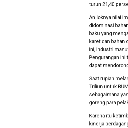
turun 21,40 pers
Anjloknya nilai 
didominasi bahan
baku yang mengal
karet dan bahan d
ini, industri ma
Pengurangan ini 
dapat mendorong
Saat rupiah mel
Triliun untuk BU
sebagaimana yang 
goreng para pelak
Karena itu ketim
kinerja perdagan