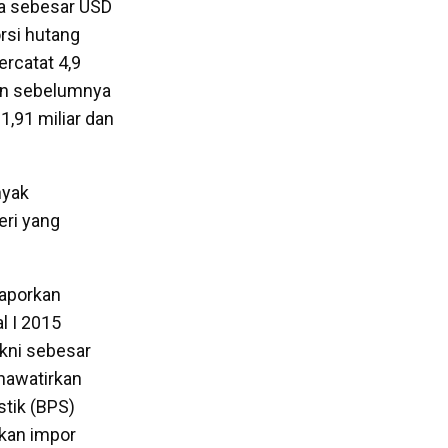
ia sebesar USD
orsi hutang
ercatat 4,9
lan sebelumnya
1,91 miliar dan
nyak
geri yang
laporkan
l I 2015
kni sebesar
hawatirkan
tik (BPS)
gkan impor