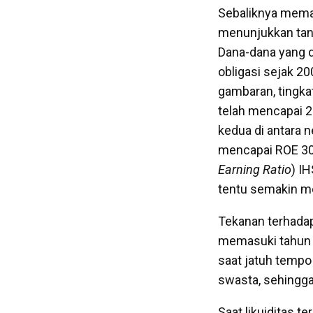
Sebaliknya mema
menunjukkan tand
Dana-dana yang d
obligasi sejak 2
gambaran, tingka
telah mencapai 2
kedua di antara 
mencapai ROE 30,
Earning Ratio
) I
tentu semakin m
Tekanan terhadap
memasuki tahun 2
saat jatuh temp
swasta, sehingga
Saat likuiditas 