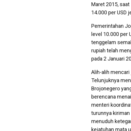
Maret 2015, saat 
14.000 per USD j
Pemerintahan Jo
level 10.000 per
tenggelam semakin
rupiah telah meng
pada 2 Januari 2
Alih-alih mencari
Telunjuknya men
Brojonegero yang
berencana menaik
menteri koordina
turunnya kiriman
menuduh ketegan
kejatuhan mata 