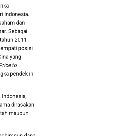
rika
i Indonesia.
 saham dan
sar. Sebagai
 tahun 2011
nempati posisi
Cina yang
Price to
gka pendek ini
 Indonesia,
tama dirasakan
ntah maupun
menghimpun dana