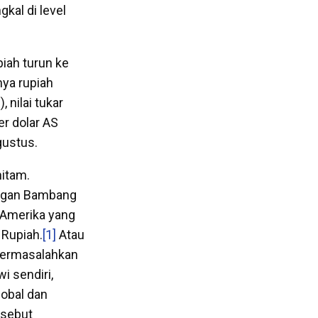
kal di level
iah turun ke
nya rupiah
 nilai tukar
er dolar AS
gustus.
hitam.
angan Bambang
 Amerika yang
 Rupiah.
[1]
Atau
permasalahkan
wi sendiri,
obal dan
rsebut