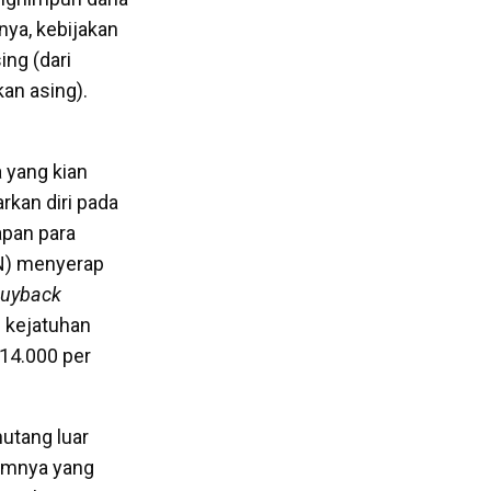
nya, kebijakan
ing (dari
an asing).
 yang kian
rkan diri pada
apan para
MN) menyerap
uyback
 kejatuhan
 14.000 per
utang luar
lumnya yang