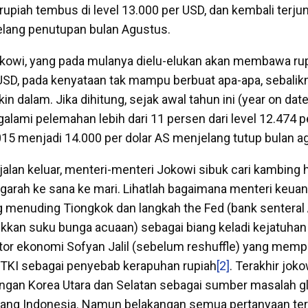
rupiah tembus di level 13.000 per USD, dan kembali terjung
elang penutupan bulan Agustus.
kowi, yang pada mulanya dielu-elukan akan membawa rup
 USD, pada kenyataan tak mampu berbuat apa-apa, sebalik
 dalam. Jika dihitung, sejak awal tahun ini (year on date),
alami pelemahan lebih dari 11 persen dari level 12.474 p
015 menjadi 14.000 per dolar AS menjelang tutup bulan a
 jalan keluar, menteri-menteri Jokowi sibuk cari kambing 
garah ke sana ke mari. Lihatlah bagaimana menteri keu
 menuding Tiongkok dan langkah the Fed (bank senteral
kan suku bunga acuaan) sebagai biang keladi kejatuhan
tor ekonomi Sofyan Jalil (sebelum reshuffle) yang mem
 TKI sebagai penyebab kerapuhan rupiah
[2]
. Terakhir joko
gan Korea Utara dan Selatan sebagai sumber masalah gl
uang Indonesia. Namun belakangan semua pertanyaan te