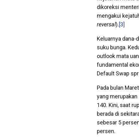
dikoreksi menter
mengakui kejatuha
reversal
).
[3]
Keluarnya dana-d
suku bunga. Ked
outlook mata uan
fundamental ekon
Default Swap spr
Pada bulan Maret,
yang merupakan l
140. Kini, saat 
berada di sekitar
sebesar 5 persen
persen.