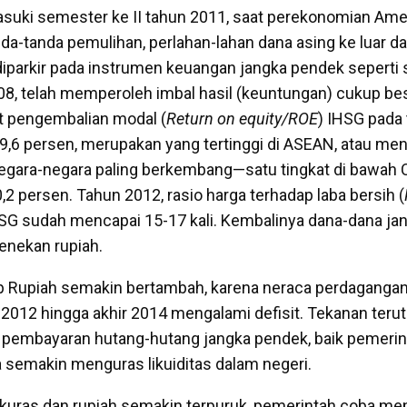
suki semester ke II tahun 2011, saat perekonomian Ame
a-tanda pemulihan, perlahan-lahan dana asing ke luar dar
iparkir pada instrumen keuangan jangka pendek seperti
008, telah memperoleh imbal hasil (keuntungan) cukup be
t pengembalian modal (
Return on equity/ROE
) IHSG pada
9,6 persen, merupakan yang tertinggi di ASEAN, atau me
negara-negara paling berkembang—satu tingkat di bawah 
2 persen. Tahun 2012, rasio harga terhadap laba bersih (
HSG sudah mencapai 15-17 kali. Kembalinya dana-dana jan
enekan rupiah.
 Rupiah semakin bertambah, karena neraca perdagangan
012 hingga akhir 2014 mengalami defisit. Tekanan teru
o pembayaran hutang-hutang jangka pendek, baik pemeri
 semakin menguras likuiditas dalam negeri.
terkuras dan rupiah semakin terpuruk, pemerintah coba 