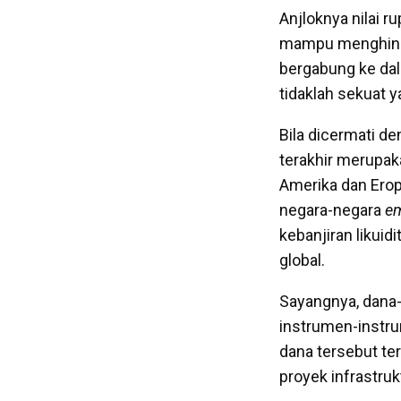
Anjloknya nilai 
mampu menghinda
bergabung ke dal
tidaklah sekuat y
Bila dicermati 
terakhir merupaka
Amerika dan Ero
negara-negara
em
kebanjiran likui
global.
Sayangnya, dana-
instrumen-instr
dana tersebut te
proyek infrastruk