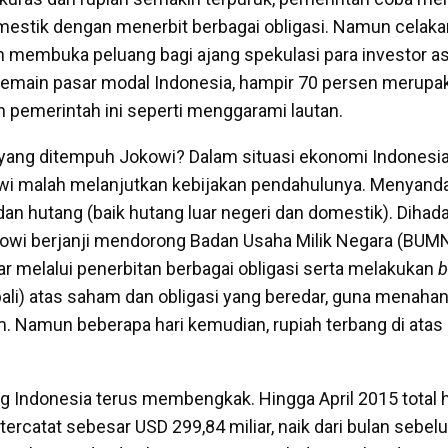
mestik dengan menerbit berbagai obligasi. Namun celaka
in membuka peluang bagi ajang spekulasi para investor as
 pemain pasar modal Indonesia, hampir 70 persen merupak
h pemerintah ini seperti menggarami lautan.
 yang ditempuh Jokowi? Dalam situasi ekonomi Indonesia
owi malah melanjutkan kebijakan pendahulunya. Menyanda
dan hutang (baik hutang luar negeri dan domestik). Dihad
kowi berjanji mendorong Badan Usaha Milik Negara (BU
ar melalui penerbitan berbagai obligasi serta melakukan
b
li) atas saham dan obligasi yang beredar, guna menahan
am. Namun beberapa hari kemudian, rupiah terbang di atas
 Indonesia terus membengkak. Hingga April 2015 total h
tercatat sebesar USD 299,84 miliar, naik dari bulan sebe