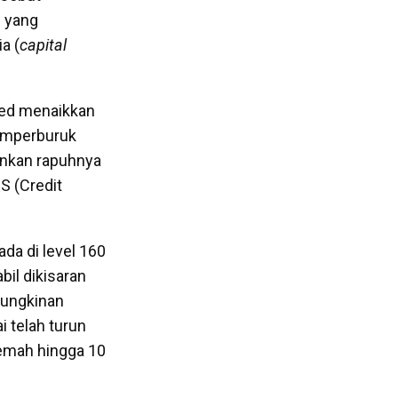
) yang
a (
capital
 Fed menaikkan
emperburuk
inkan rapuhnya
S (Credit
]
ada di level 160
il dikisaran
mungkinan
i telah turun
lemah hingga 10