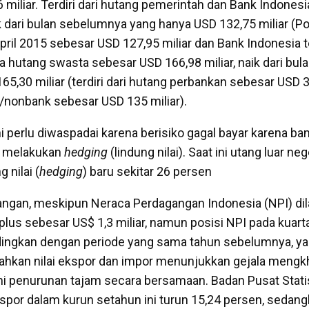
 miliar. Terdiri dari hutang pemerintah dan Bank Indones
ik dari bulan sebelumnya yang hanya USD 132,75 miliar (P
pril 2015 sebesar USD 127,95 miliar dan Bank Indonesia t
ra hutang swasta sebesar USD 166,98 miliar, naik dari bu
5,30 miliar (terdiri dari hutang perbankan sebesar USD 3
nonbank sebesar USD 135 miliar).
i perlu diwaspadai karena berisiko gagal bayar karena ba
k melakukan
hedging
(lindung nilai). Saat ini utang luar ne
 nilai (
hedging
) baru sekitar 26 persen
angan, meskipun Neraca Perdagangan Indonesia (NPI) di
lus sebesar US$ 1,3 miliar, namun posisi NPI pada kuarta
ingkan dengan periode yang sama tahun sebelumnya, ya
 Bahkan nilai ekspor dan impor menunjukkan gejala mengk
 penurunan tajam secara bersamaan. Badan Pusat Statis
por dalam kurun setahun ini turun 15,24 persen, sedan