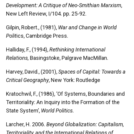
Development: A Critique of Neo-Smithian Marxism
,
New Left Review, I/104. pp. 25-92.
Gilpin, Robert., (1981),
War and Change in World
Polit
ics, Cambridge Press.
Halliday, F., (1994),
Rethinking International
Relations,
Basingstoke, Palgrave MacMillan.
Harvey, David., (2001),
Spaces of Capital: Towards a
Critical Geography
, New York: Routledge
Kratochwil, F., (1986), ‘Of Systems, Boundaries and
Territoriality: An Inquiry into the Formation of the
State System’,
World Politics.
Larcher, H. 2006.
Beyond Globalization: Capitalism,
Territoriality, and the International Relations of