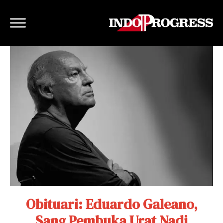
Obituari: Eduardo Galeano,
Sang Pembuka Urat Nadi