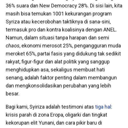
36% suara dan New Democracy 28%. Di sisi lain, kita
masih bisa temukan 1001 kekurangan program
Syriza atau kecerobohan taktiknya di sana-sini,
termasuk pro dan kontra koalisinya dengan ANEL.
Namun, dalam situasi tanpa harapan dan semi
chaos
, ekonomi merosot 25%, pengangguran muda
meroket 65%, partai fasis yang didukung tak sedikit
rakyat, figur-figur dan alat politik yang sanggup
menghidupkan asa, sekaligus membuat hati
senang, adalah faktor penting dalam membangun
dan mengkonsolidasikan perubahan yang lebih
besar.
Bagi kami, Syiriza adalah testimoni atas
tiga hal
:
krisis parah di zona Eropa, oligarki dan tingkat
kekorupan elit Yunani, dan cara pikir baru di