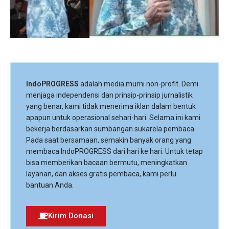
IndoPROGRESS
adalah media murni non-profit. Demi
menjaga independensi dan prinsip-prinsip jurnalistik
yang benar, kami tidak menerima iklan dalam bentuk
apapun untuk operasional sehari-hari. Selama ini kami
bekerja berdasarkan sumbangan sukarela pembaca.
Pada saat bersamaan, semakin banyak orang yang
membaca IndoPROGRESS dari hari ke hari. Untuk tetap
bisa memberikan bacaan bermutu, meningkatkan
layanan, dan akses gratis pembaca, kami perlu
bantuan Anda.
Kirim Donasi