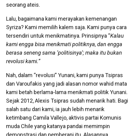
seorang ateis.
Lalu, bagaimana kami merayakan kemenangan
Syriza? Kami memilih kalem saja. Kami punya cara
tersendiri untuk menikmatinya. Prinsipnya “
Kalau
kami engga bisa menikmati politiknya, dan engga
berasa seneng sama ‘politisinya’; maka itu bukan
revolusi kami
.
”
Nah, dalam “revolusi” Yunani, kami punya Tsipras
dan Varoufakis yang jadi alasan nomor wahid mata
kami betah berlama-lama menikmati politik Yunani.
Sejak 2012, Alexis Tsipras sudah menarik hati. Bagi
salah satu dari kami, ia jauh lebih menarik
ketimbang Camila Vallejo, aktivis partai Komunis
muda Chile yang katanya pandai memimpin
demonstrasi dan pemberani itu. Alasannya