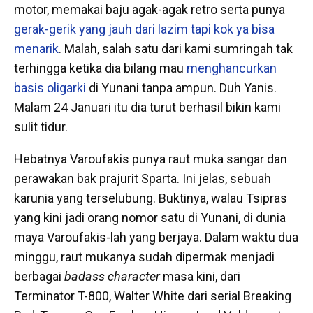
motor, memakai baju agak-agak retro serta punya
gerak-gerik yang jauh dari lazim tapi kok ya bisa
menarik
. Malah, salah satu dari kami sumringah tak
terhingga ketika dia bilang mau
menghancurkan
basis oligarki
di Yunani tanpa ampun. Duh Yanis.
Malam 24 Januari itu dia turut berhasil bikin kami
sulit tidur.
Hebatnya Varoufakis punya raut muka sangar dan
perawakan bak prajurit Sparta. Ini jelas, sebuah
karunia yang terselubung. Buktinya, walau Tsipras
yang kini jadi orang nomor satu di Yunani, di dunia
maya Varoufakis-lah yang berjaya. Dalam waktu dua
minggu, raut mukanya sudah dipermak menjadi
berbagai
badass character
masa kini, dari
Terminator T-800, Walter White dari serial Breaking