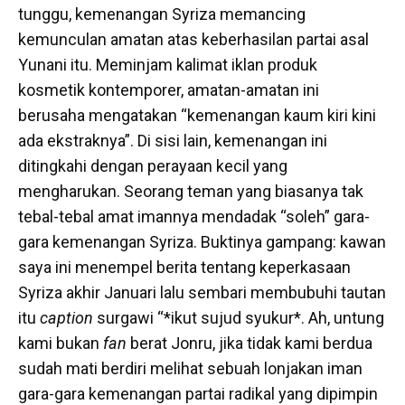
tunggu, kemenangan Syriza memancing
kemunculan amatan atas keberhasilan partai asal
Yunani itu. Meminjam kalimat iklan produk
kosmetik kontemporer, amatan-amatan ini
berusaha mengatakan “kemenangan kaum kiri kini
ada ekstraknya”. Di sisi lain, kemenangan ini
ditingkahi dengan perayaan kecil yang
mengharukan. Seorang teman yang biasanya tak
tebal-tebal amat imannya mendadak “soleh” gara-
gara kemenangan Syriza. Buktinya gampang: kawan
saya ini menempel berita tentang keperkasaan
Syriza akhir Januari lalu sembari membubuhi tautan
itu
caption
surgawi “*ikut sujud syukur*. Ah, untung
kami bukan
fan
berat Jonru, jika tidak kami berdua
sudah mati berdiri melihat sebuah lonjakan iman
gara-gara kemenangan partai radikal yang dipimpin