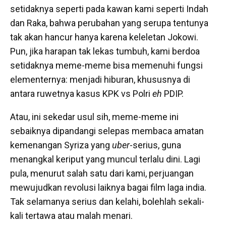
setidaknya seperti pada kawan kami seperti Indah
dan Raka, bahwa perubahan yang serupa tentunya
tak akan hancur hanya karena keleletan Jokowi.
Pun, jika harapan tak lekas tumbuh, kami berdoa
setidaknya meme-meme bisa memenuhi fungsi
elementernya: menjadi hiburan, khususnya di
antara ruwetnya kasus KPK vs Polri
eh
PDIP.
Atau, ini sekedar usul sih, meme-meme ini
sebaiknya dipandangi selepas membaca amatan
kemenangan Syriza yang
uber
-serius, guna
menangkal keriput yang muncul terlalu dini. Lagi
pula, menurut salah satu dari kami, perjuangan
mewujudkan revolusi laiknya bagai film laga india.
Tak selamanya serius dan kelahi, bolehlah sekali-
kali tertawa atau malah menari.