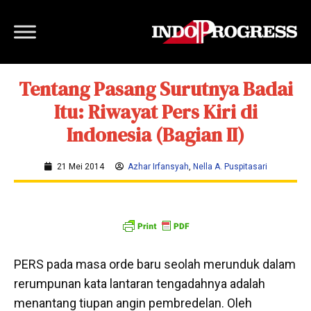
Tentang Pasang Surutnya Badai
Itu: Riwayat Pers Kiri di
Indonesia (Bagian II)
21 Mei 2014
Azhar Irfansyah
,
Nella A. Puspitasari
PERS pada masa orde baru seolah merunduk dalam
rerumpunan kata lantaran tengadahnya adalah
menantang tiupan angin pembredelan. Oleh