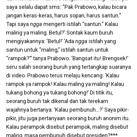
saya selalu dapat sms: “Pak Prabowo, kalau bicara
jangan keras-keras, harus sopan, harus santun.”
Tapi saya
ngga
mengerti istilah “santun.” Kalau
maling ya maling. Betul?’ Sontak kaum buruh
mengiyakannya: ‘Betul!’ ‘Ada
ngga
istilah yang
santun untuk “maling,” istilah santun untuk
“rampok?”’ tanya Prabowo. ‘Bangsat itu! Brengsek!’
seru salah seorang buruh yang tertangkap suaranya
di video. Prabowo terus melaju kencang: ‘Kalau
rampok ya rampok! Kalau maling ya maling! Kalau
tukang bohong ya tukang bohong!’ Di titik itu,
seorang buruh tak dikenal dan tak terekam
wajahnya bertanya: ‘Kalau pembunuh…?’ Saya pikir-
pikir, jitu juga pertanyaan seorang buruh anonim itu.
Kalau perampok disebut perampok, maling disebut
maling, masa pembunuh disebut presiden?***