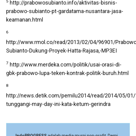
5
http://prabowosubianto.info/aktivitas-bisnis-
prabowo-subianto-pt-gardatama-nusantara-jasa-
keamanan.html
6
http://www.rmol.co/read/2013/02/04/96901/Prabowo
Subianto-Dukung-Proyek-Hatta-Rajasa,-MP3EI
7
http://www.merdeka.com/politik/usai-orasi-di-
gbk-prabowo-lupa-teken-kontrak-politik-buruh.html
8
http://news.detik.com/pemilu2014/read/2014/05/0
tunggangi-may-day-ini-kata-ketum-gerindra
IndoPROGRESS
adalah media murni non-profit. Demi