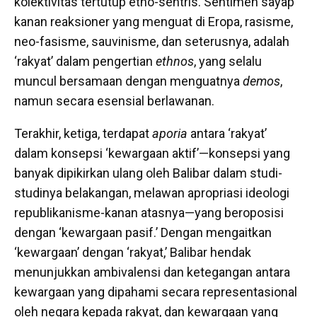
kolektivitas tertutup etno-sentris. Sentimen sayap
kanan reaksioner yang menguat di Eropa, rasisme,
neo-fasisme, sauvinisme, dan seterusnya, adalah
‘rakyat’ dalam pengertian
ethnos
, yang selalu
muncul bersamaan dengan menguatnya
demos
,
namun secara esensial berlawanan.
Terakhir, ketiga, terdapat
aporia
antara ‘rakyat’
dalam konsepsi ‘kewargaan aktif’—konsepsi yang
banyak dipikirkan ulang oleh Balibar dalam studi-
studinya belakangan, melawan apropriasi ideologi
republikanisme-kanan atasnya—yang beroposisi
dengan ‘kewargaan pasif.’ Dengan mengaitkan
‘kewargaan’ dengan ‘rakyat,’ Balibar hendak
menunjukkan ambivalensi dan ketegangan antara
kewargaan yang dipahami secara representasional
oleh negara kepada rakyat, dan kewargaan yang