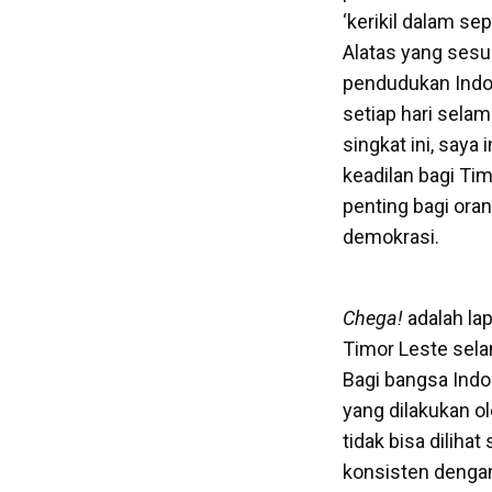
‘kerikil dalam se
Alatas yang sesu
pendudukan Indon
setiap hari selam
singkat ini, say
keadilan bagi Ti
penting bagi ora
demokrasi.
Chega!
adalah la
Timor Leste sela
Bagi bangsa Indo
yang dilakukan o
tidak bisa dilih
konsisten dengan