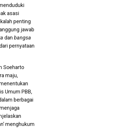
 menduduki
hak asasi
 kalah penting
tanggung jawab
ra
dan
bangsa
dari pernyataan
m Soeharto
ra maju,
k menentukan
lis Umum PBB,
dalam berbagai
n menjaga
njelaskan
san’ menghukum