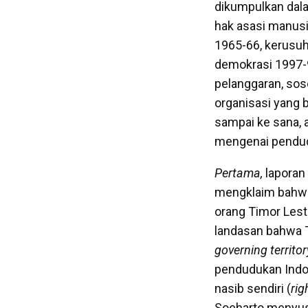
dikumpulkan da
hak asasi manusi
1965-66, kerusuh
demokrasi 1997
pelanggaran, sos
organisasi yang
sampai ke sana, a
mengenai pendud
Pertama,
laporan
mengklaim bahwa 
orang Timor Lest
landasan bahwa T
governing territor
pendudukan Indon
nasib sendiri (
rig
Soeharto menyus