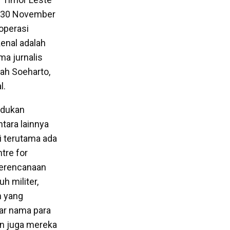
da 30 November
operasi
kenal adalah
a jurnalis
tah Soeharto,
l.
udukan
tara lainnya
 terutama ada
tre for
 perencanaan
h militer,
h yang
tar nama para
n juga mereka