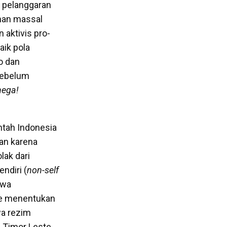
 pelanggaran
uhan massal
 aktivis pro-
aik pola
o dan
sebelum
hega!
ntah Indonesia
an karena
lak dari
ndiri (
non-self
hwa
te menentukan
wa rezim
 Timor Leste