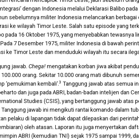
ntegrasi’ dengan Indonesia melalui Deklarasi Balibo pa
hun sebelumnya militer Indonesia melancarkan berbagai 
ltrasi ke wilayah Timor Leste. Salah satu episode yang ter
bo pada 16 Oktober 1975, yang menyebabkan tewasnya lim
. Pada 7 Desember 1975, militer Indonesia di bawah perin
si ke Timor Leste dan menduduki wilayah itu secara ilega
gung jawab.
Chega!
mengatakan korban jiwa akibat pend
 100.000 orang. Sekitar 10.000 orang mati dibunuh semen
3
mp ‘pemukiman kembali’.
Tanggung jawab atas semua ini
eharto dan juga pada ABRI, badan-badan intelijen dan Cen
ternational Studies (CSIS), yang bertanggung jawab atas
 Tanggung jawab ini mengikuti rantai komando dalam tubu
n pelaku di lapangan tidak dapat dilepaskan dari perinta
pembiaran) oleh atasan. Laporan itu juga menyertakan daf
mimpin ABRI (kemudian TNI) sejak 1975 sampai 1999, da