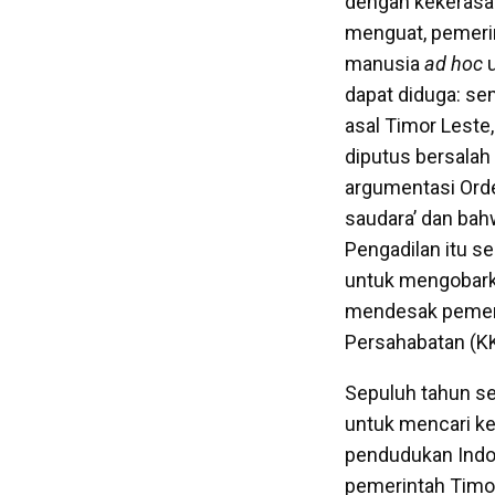
dengan kekerasa
menguat, pemeri
manusia
ad hoc
u
dapat diduga: se
asal Timor Leste,
diputus bersalah
argumentasi Orde
saudara’ dan bahw
Pengadilan itu s
untuk mengobarka
mendesak pemeri
Persahabatan (K
Sepuluh tahun se
untuk mencari ke
pendudukan Indon
pemerintah Timor L