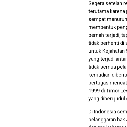
Segera setelah 
terutama karena
sempat menurunk
membentuk pengad
pernah terjadi, t
tidak berhenti d
untuk Kejahatan S
yang terjadi ant
tidak semua pela
kemudian dibentu
bertugas mencata
1999 di Timor Le
yang diberi judul
Di Indonesia seme
pelanggaran hak 