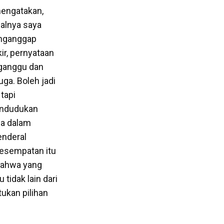
mengatakan,
walnya saya
enganggap
ir, pernyataan
ngganggu dan
ga. Boleh jadi
tapi
endudukan
ia dalam
enderal
 kesempatan itu
bahwa yang
tidak lain dari
ukan pilihan