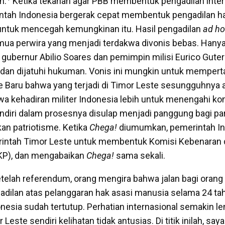
n.
Ketika tekanan agar PBB membentuk pengadilan inter
ntah Indonesia bergerak cepat membentuk pengadilan ha
ntuk mencegah kemungkinan itu. Hasil pengadilan
ad h
mua perwira yang menjadi terdakwa divonis bebas. Hany
 gubernur Abilio Soares dan pemimpin milisi Eurico Guter
 dan dijatuhi hukuman. Vonis ini mungkin untuk memper
 Baru bahwa yang terjadi di Timor Leste sesungguhnya a
a kehadiran militer Indonesia lebih untuk menengahi konfl
endiri dalam prosesnya disulap menjadi panggung bagi pa
n patriotisme. Ketika
Chega!
diumumkan, pemerintah I
ntah Timor Leste untuk membentuk Komisi Kebenaran 
KP), dan mengabaikan
Chega!
sama sekali.
telah referendum, orang mengira bahwa jalan bagi orang
adilan atas pelanggaran hak asasi manusia selama 24 ta
esia sudah tertutup. Perhatian internasional semakin l
este sendiri kelihatan tidak antusias. Di titik inilah, saya