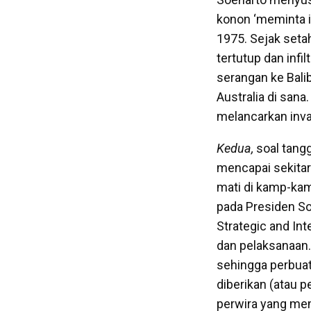
konon ‘meminta i
1975. Sejak seta
tertutup dan infi
serangan ke Bali
Australia di sana
melancarkan inva
Kedua,
soal tang
mencapai sekitar
mati di kamp-ka
pada Presiden So
Strategic and In
dan pelaksanaan.
sehingga perbuata
diberikan (atau 
perwira yang me