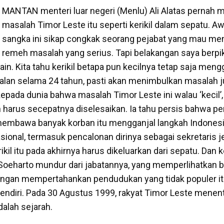
MANTAN menteri luar negeri (Menlu) Ali Alatas pernah 
masalah Timor Leste itu seperti kerikil dalam sepatu. A
sangka ini sikap congkak seorang pejabat yang mau m
remeh masalah yang serius. Tapi belakangan saya berpik
n lain. Kita tahu kerikil betapa pun kecilnya tetap saja me
jalan selama 24 tahun, pasti akan menimbulkan masalah ju
kepada dunia bahwa masalah Timor Leste ini walau ‘kecil’, 
harus secepatnya diselesaikan. Ia tahu persis bahwa p
membawa banyak korban itu mengganjal langkah Indones
sional, termasuk pencalonan dirinya sebagai sekretaris j
ikil itu pada akhirnya harus dikeluarkan dari sepatu. Dan
Soeharto mundur dari jabatannya, yang memperlihatkan 
ingan mempertahankan pendudukan yang tidak populer itu 
endiri. Pada 30 Agustus 1999, rakyat Timor Leste menent
dalah sejarah.