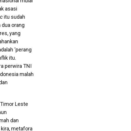
nasional mulai
k asasi
oc
itu sudah
a dua orang
res, yang
tahankan
dalah ‘perang
ik itu.
ra perwira TNI
ndonesia malah
dan
 Timor Leste
hun
emah dan
 kira, metafora