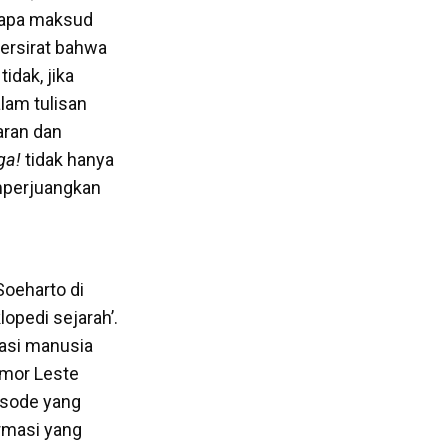
i apa maksud
ersirat bahwa
idak, jika
alam tulisan
aran dan
ga!
tidak hanya
emperjuangkan
Soeharto di
opedi sejarah’.
sasi manusia
imor Leste
pisode yang
rmasi yang