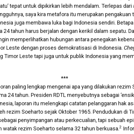
patu’ tepat untuk dipikirkan lebih mendalam. Terlepas dar
ngguhnya, saya kira metafora itu merupakan pengakuan t
esia juga membawa luka bagi Indonesia sendiri. Betapa t
a 24 tahun harus berjalan dengan kerikil dalam sepatu. D
a ingin memperlihatkan hubungan antara penegakan keben
mor Leste dengan proses demokratisasi di Indonesia.
Che
ng Timor Leste tapi juga untuk publik Indonesia yang m
***
poran paling lengkap mengenai apa yang dilakukan rezim 
ma 24 tahun. Presiden RDTL menyebutnya sebagai ‘ensikl
nesia, laporan itu melengkapi catatan pelanggaran hak a
leh rezim Soeharto sejak Oktober 1965. Pendudukan di T
at sebagai penyimpangan atau perkecualian, tapi sebuah e
2
 watak rezim Soeharto selama 32 tahun berkuasa.
Info