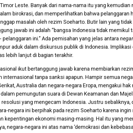
 Timor Leste. Banyak dari nama-nama itu yang kemudian
dalam birokrasi, dan memperlihatkan bahwa pelanggaran 
nggap masalah oleh rezim Soeharto. Butir lain yang tidak
ung jawab ini adalah “bangsa Indonesia tidak memikul 
- pelanggaran ini.” Ada pemisahan yang jelas antara
nega
pur aduk dalam diskursus publik di Indonesia. Implikasi 
s lebih lanjut di bagian terakhir.
asional ikut bertanggung jawab karena membiarkan rezi
internasional tanpa sanksi apapun. Hampir semua nega
Serikat, Australia dan negara-negara Eropa, mengakui ha
api dalam pemungutan suara di Dewan Keamanan dan Maje
resolusi yang mengecam Indonesia. Justru sebaliknya, 
ra-negara ini berpihak pada rezim Soeharto karena ingi
an kepentingan ekonomi masing-masing. Hal itu yang me
ya, negara-negara ini atas nama ‘demokrasi dan kebeba