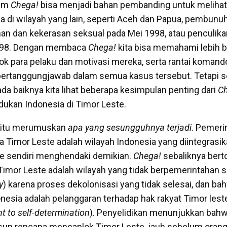
lam
Chega!
bisa menjadi bahan pembanding untuk melihat
a di wilayah yang lain, seperti Aceh dan Papua, pembun
an dan kekerasan seksual pada Mei 1998, atau penculikan
-98. Dengan membaca
Chega!
kita bisa memahami lebih b
ok para pelaku dan motivasi mereka, serta rantai komand
 bertanggungjawab dalam semua kasus tersebut. Tetapi 
da baiknya kita lihat beberapa kesimpulan penting dari
C
ukan Indonesia di Timor Leste.
 itu merumuskan
apa yang sesungguhnya terjadi
. Pemeri
Timor Leste adalah wilayah Indonesia yang diintegrasik
e sendiri menghendaki demikian.
Chega!
sebaliknya berto
imor Leste adalah wilayah yang tidak berpemerintahan se
y
) karena proses dekolonisasi yang tidak selesai, dan ba
esia adalah pelanggaran terhadap hak rakyat Timor les
ht to self-determination
). Penyelidikan menunjukkan bah
un rencana mencaplok Timor Leste, jauh sebelum orang