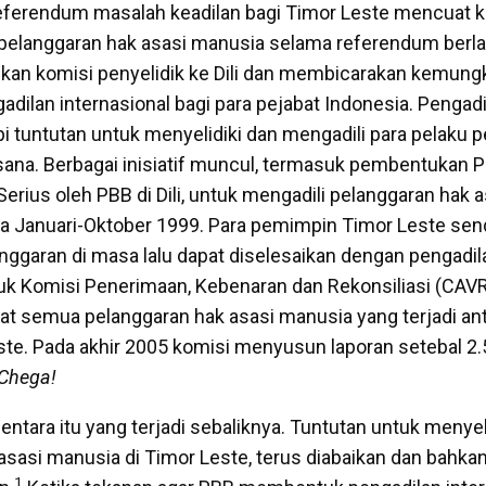
referendum masalah keadilan bagi Timor Leste mencuat 
 pelanggaran hak asasi manusia selama referendum berl
an komisi penyelidik ke Dili dan membicarakan kemung
ilan internasional bagi para pejabat Indonesia. Pengadil
api tuntutan untuk menyelidiki dan mengadili para pelaku 
i sana. Berbagai inisiatif muncul, termasuk pembentukan 
erius oleh PBB di Dili, untuk mengadili pelanggaran hak 
ara Januari-Oktober 1999. Para pemimpin Timor Leste send
nggaran di masa lalu dapat diselesaikan dengan pengadil
k Komisi Penerimaan, Kebenaran dan Rekonsiliasi (CAVR
t semua pelanggaran hak asasi manusia yang terjadi an
ste. Pada akhir 2005 komisi menyusun laporan setebal 2
Chega!
ntara itu yang terjadi sebaliknya. Tuntutan untuk menyel
asasi manusia di Timor Leste, terus diabaikan dan bahkan
1