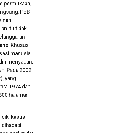
ke permukaan,
angsung. PBB
kinan
an itu tidak
pelanggaran
Panel Khusus
asasi manusia
iri menyadari,
an. Pada 2002
), yang
tara 1974 dan
.500 halaman
idiki kasus
 dihadapi