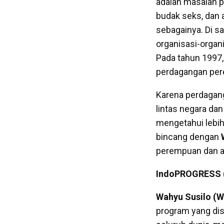
adalah masalah p
budak seks, dan 
sebagainya. Di s
organisasi-organ
Pada tahun 1997,
perdagangan per
Karena perdagang
lintas negara da
mengetahui lebih 
bincang dengan
perempuan dan ana
IndoPROGRESS (
Wahyu Susilo (
program yang dise