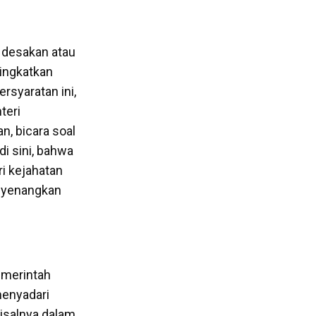
a desakan atau
ningkatkan
rsyaratan ini,
teri
, bicara soal
i sini, bahwa
i kejahatan
enyenangkan
emerintah
menyadari
isalnya dalam