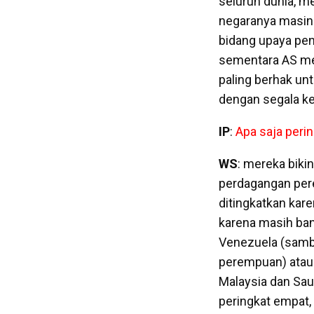
seluruh dunia, m
negaranya masing-
bidang upaya pe
sementara AS mem
paling berhak un
dengan segala ke
IP
:
Apa saja perin
WS
: mereka biki
perdagangan pere
ditingkatkan kar
karena masih ban
Venezuela (sambi
perempuan) atau 
Malaysia dan Saud
peringkat empat, 