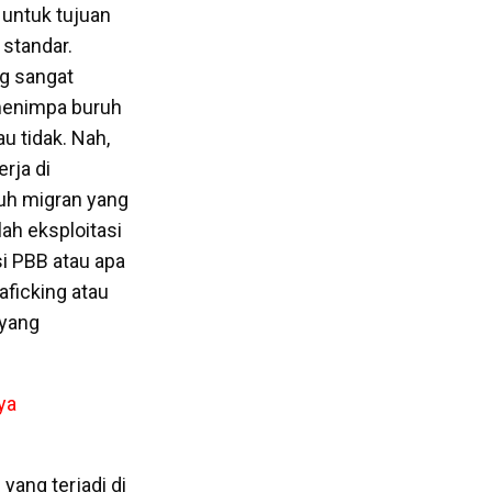
 untuk tujuan
 standar.
ng sangat
 menimpa buruh
au tidak. Nah,
rja di
ruh migran yang
ah eksploitasi
i PBB atau apa
aficking atau
 yang
ya
yang terjadi di