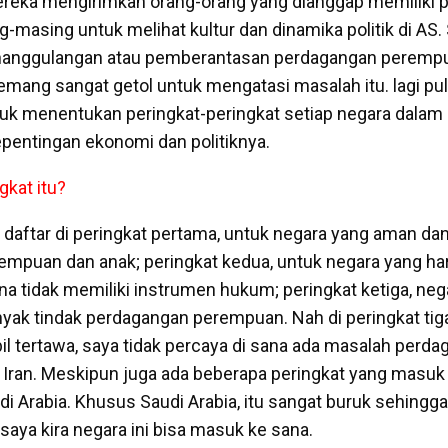
ereka mengirimkan orang-orang yang dianggap memiliki p
masing untuk melihat kultur dan dinamika politik di AS. 
nanggulangan atau pemberantasan perdagangan perempu
ang sangat getol untuk mengatasi masalah itu. lagi pul
tuk menentukan peringkat-peringkat setiap negara dalam 
pentingan ekonomi dan politiknya.
gkat itu?
n daftar di peringkat pertama, untuk negara yang aman da
mpuan dan anak; peringkat kedua, untuk negara yang ha
ena tidak memiliki instrumen hukum; peringkat ketiga, ne
yak tindak perdagangan perempuan. Nah di peringkat tig
l tertawa, saya tidak percaya di sana ada masalah perd
Iran. Meskipun juga ada beberapa peringkat yang masuk a
i Arabia. Khusus Saudi Arabia, itu sangat buruk sehingga
saya kira negara ini bisa masuk ke sana.