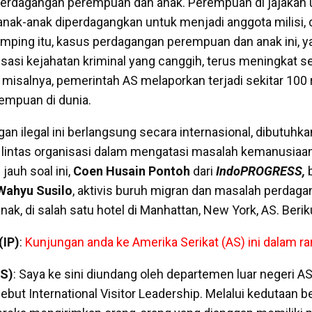
erdagangan perempuan dan anak. Perempuan di jajakan u
anak-anak diperdagangkan untuk menjadi anggota milisi, 
amping itu, kasus perdagangan perempuan dan anak ini, y
isasi kejahatan kriminal yang canggih, terus meningkat s
 misalnya, pemerintah AS melaporkan terjadi sekitar 100 
empuan di dunia.
an ilegal ini berlangsung secara internasional, dibutuhk
n lintas organisasi dalam mengatasi masalah kemanusiaan 
jauh soal ini,
Coen Husain Pontoh
dari
IndoPROGRESS,
b
Wahyu Susilo
, aktivis buruh migran dan masalah perdag
k, di salah satu hotel di Manhattan, New York, AS. Berik
IP)
:
Kunjungan anda ke Amerika Serikat (AS) ini dalam r
WS)
: Saya ke sini diundang oleh departemen luar negeri A
but International Visitor Leadership. Melalui kedutaan b