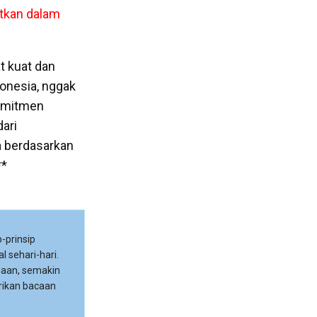
atkan dalam
t kuat dan
ndonesia, nggak
komitmen
ari
a berdasarkan
**
-prinsip
l sehari-hari.
maan, semakin
rikan bacaan