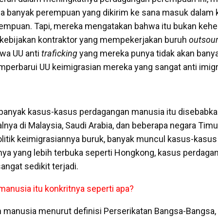
na banyak perempuan yang dikirim ke sana masuk dalam 
empuan. Tapi, mereka mengatakan bahwa itu bukan kehen
 kebijakan kontraktor yang mempekerjakan buruh
outsou
hwa UU anti
traficking
yang mereka punya tidak akan banyak
perbarui UU keimigrasian mereka yang sangat anti imigr
banyak kasus-kasus perdagangan manusia itu disebabkan 
alnya di Malaysia, Saudi Arabia, dan beberapa negara Timu
litik keimigrasiannya buruk, banyak muncul kasus-kasu
nya yang lebih terbuka seperti Hongkong, kasus perdag
ngat sedikit terjadi.
anusia itu konkritnya seperti apa?
 manusia menurut definisi Perserikatan Bangsa-Bangsa,