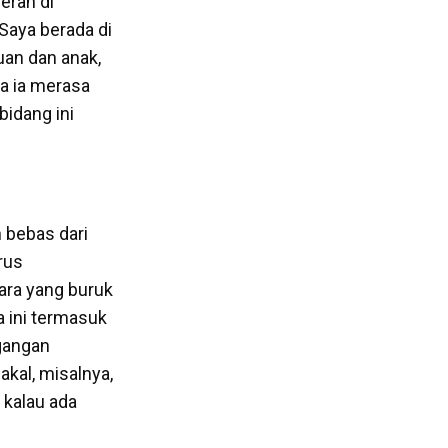
eran di
Saya berada di
an dan anak,
a ia merasa
bidang ini
n bebas dari
rus
gara yang buruk
a ini termasuk
agangan
kal, misalnya,
 kalau ada