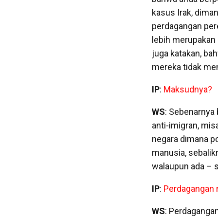
kasus Irak, dima
perdagangan per
lebih merupakan
juga katakan, ba
mereka tidak mem
IP
:
Maksudnya?
WS
: Sebenarnya 
anti-imigran, mis
negara dimana po
manusia, sebalik
walaupun ada – sa
IP
:
Perdagangan m
WS
: Perdagangan