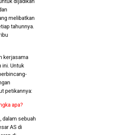
ntuk dijadikan
dan
ang melibatkan
etiap tahunnya.
ribu
an kerjasama
ini. Untuk
erbincang-
angan
ut petikannya:
angka apa?
S, dalam sebuah
esar AS di