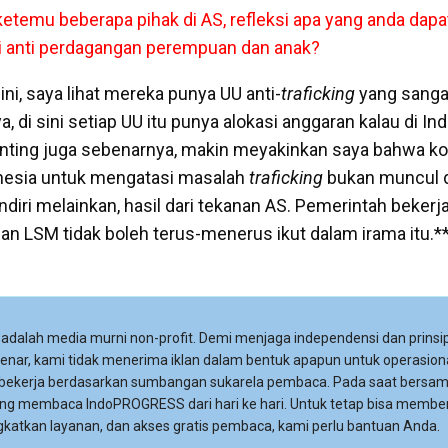
ketemu beberapa pihak di AS, refleksi apa yang anda dap
i anti perdagangan perempuan dan anak?
ini, saya lihat mereka punya UU anti-
traficking
yang sanga
ya, di sini setiap UU itu punya alokasi anggaran kalau di I
enting juga sebenarnya, makin meyakinkan saya bahwa 
nesia untuk mengatasi masalah
traficking
bukan muncul d
diri melainkan, hasil dari tekanan AS. Pemerintah bekerj
an LSM tidak boleh terus-menerus ikut dalam irama itu.*
adalah media murni non-profit. Demi menjaga independensi dan prinsip
 benar, kami tidak menerima iklan dalam bentuk apapun untuk operasiona
 bekerja berdasarkan sumbangan sukarela pembaca. Pada saat bersa
ng membaca IndoPROGRESS dari hari ke hari. Untuk tetap bisa membe
katkan layanan, dan akses gratis pembaca, kami perlu bantuan Anda.