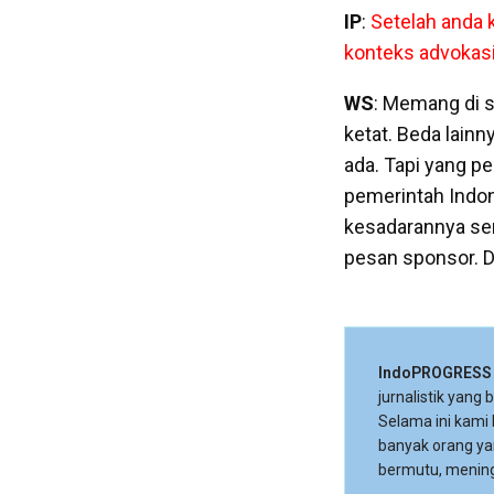
IP
:
Setelah anda 
konteks advokas
WS
: Memang di s
ketat. Beda lainn
ada. Tapi yang p
pemerintah Indo
kesadarannya sen
pesan sponsor. D
IndoPROGRESS
jurnalistik yang
Selama ini kami
banyak orang ya
bermutu, mening