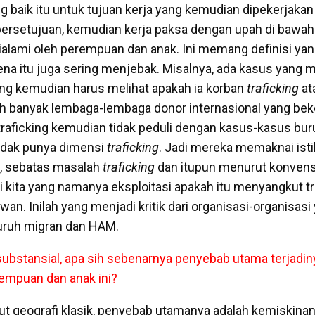
 baik itu untuk tujuan kerja yang kemudian dipekerjakan
 persetujuan, kemudian kerja paksa dengan upah di bawah
 dialami oleh perempuan dan anak. Ini memang definisi ya
arena itu juga sering menjebak. Misalnya, ada kasus yang
ng kemudian harus melihat apakah ia korban
traficking
at
h banyak lembaga-lembaga donor internasional yang beke
traficking kemudian tidak peduli dengan kasus-kasus bu
idak punya dimensi
traficking
. Jadi mereka memaknai istil
t, sebatas masalah
traficking
dan itupun menurut konvens
gi kita yang namanya eksploitasi apakah itu menyangkut tr
lawan. Inilah yang menjadi kritik dari organisasi-organisasi
ruh migran dan HAM.
substansial, apa sih sebenarnya penyebab utama terjadin
empuan dan anak ini?
ut geografi klasik, penyebab utamanya adalah kemiskinan 