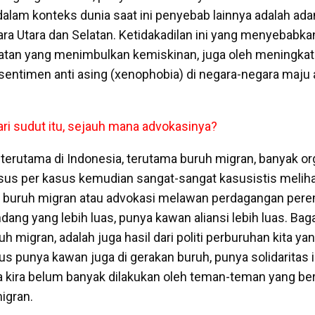
dalam konteks dunia saat ini penyebab lainnya adalah ada
ara Utara dan Selatan. Ketidakadilan ini yang menyebabka
elatan yang menimbulkan kemiskinan, juga oleh meningka
 sentimen anti asing (xenophobia) di negara-negara maju 
dari sudut itu, sejauh mana advokasinya?
i, terutama di Indonesia, terutama buruh migran, banyak or
sus per kasus kemudian sangat-sangat kasusistis melihat
i buruh migran atau advokasi melawan perdagangan per
ndang yang lebih luas, punya kawan aliansi lebih luas. B
h migran, adalah juga hasil dari politi perburuhan kita ya
us punya kawan juga di gerakan buruh, punya solidaritas i
ya kira belum banyak dilakukan oleh teman-teman yang ber
igran.