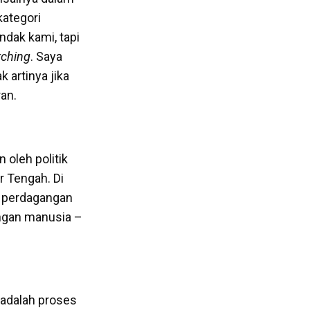
kategori
dak kami, tapi
rching
. Saya
 artinya jika
an.
oleh politik
r Tengah. Di
s perdagangan
angan manusia –
 adalah proses