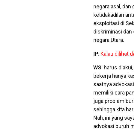
negara asal, dan 
ketidakadilan ant
eksploitasi di S
diskriminasi dan
negara Utara.
IP
:
Kalau dilihat 
WS
: harus diaku
bekerja hanya ka
saatnya advokas
memiliki cara pa
juga problem buru
sehingga kita har
Nah, ini yang sa
advokasi buruh m