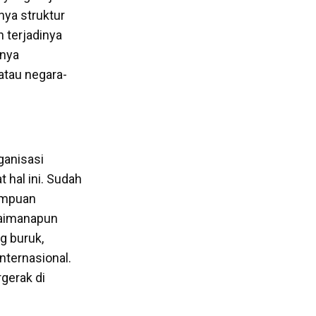
nya struktur
n terjadinya
tnya
atau negara-
ganisasi
 hal ini. Sudah
empuan
agaimanapun
ng buruk,
nternasional.
gerak di