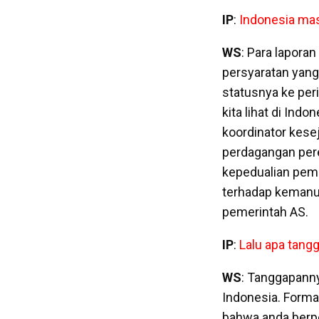
IP
:
Indonesia ma
WS
: Para lapora
persyaratan yang
statusnya ke per
kita lihat di Ind
koordinator kese
perdagangan pere
kepedualian peme
terhadap kemanus
pemerintah AS.
IP
:
Lalu apa tang
WS
: Tanggapann
Indonesia. Forma
bahwa anda berp