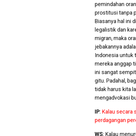
pemindahan orang
prostitusi tanpa
Biasanya hal ini
legalistik dan k
migran, maka ora
jebakannya adala
Indonesia untuk 
mereka anggap t
ini sangat sempi
gitu. Padahal, ba
tidak harus kita 
mengadvokasi bu
IP
:
Kalau secara 
perdagangan per
WS
: Kalau menur