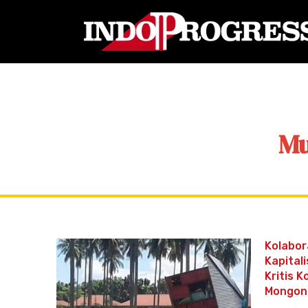
Mu
Kolabor
Kapitali
Kritis K
Mongon