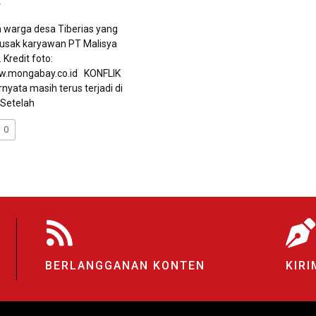
7
warga desa Tiberias yang
rusak karyawan PT Malisya
 Kredit foto:
ww.mongabay.co.id KONFLIK
rnyata masih terus terjadi di
. Setelah
0
BERLANGGANAN KONTEN
KIRI