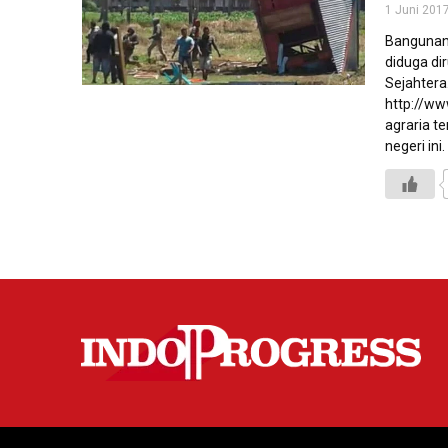
1 Juni 201
Bangunan 
diduga di
Sejahtera.
http://w
agraria te
negeri ini