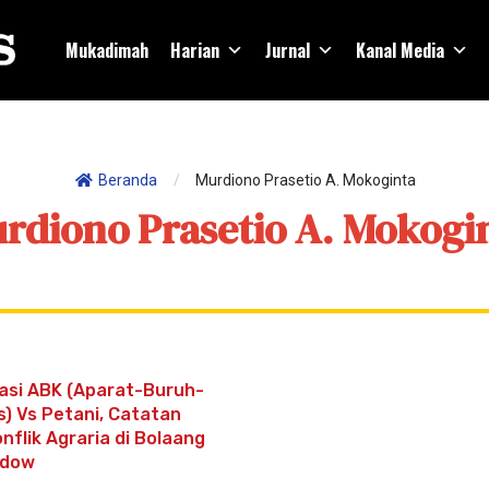
Mukadimah
Harian
Jurnal
Kanal Media
Beranda
/
Murdiono Prasetio A. Mokoginta
rdiono Prasetio A. Mokogi
asi ABK (Aparat-Buruh-
s) Vs Petani, Catatan
onflik Agraria di Bolaang
dow