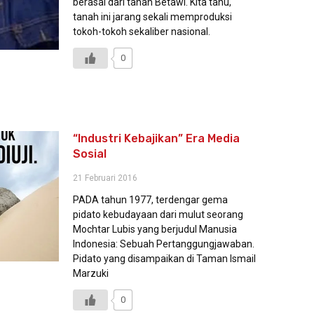
berasal dari tanah Betawi. Kita tahu,
tanah ini jarang sekali memproduksi
tokoh-tokoh sekaliber nasional.
0
“Industri Kebajikan” Era Media
Sosial
21 Februari 2016
PADA tahun 1977, terdengar gema
pidato kebudayaan dari mulut seorang
Mochtar Lubis yang berjudul Manusia
Indonesia: Sebuah Pertanggungjawaban.
Pidato yang disampaikan di Taman Ismail
Marzuki
0