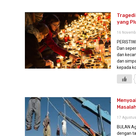
Tragedi
yang Pl
16 Novemb
PERISTIWA 
Dan seper
dan kecam
dan simpa
kepada k
Menyoal
Masalah
17 Agustus
BULAN Agu
dengan ta