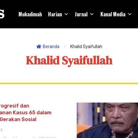
Mukadimah
Harian
Jurnal
Kanal Media
Beranda
/
Khalid Syaifullah
Khalid Syaifullah
ogresif dan
anan Kasus 65 dalam
 Gerakan Sosial
16