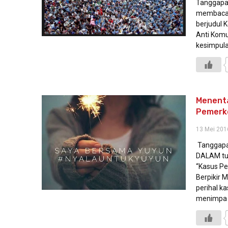
Tanggapa
membaca 
berjudul 
Anti Komu
kesimpula
Menenta
Pemerk
13 Mei 201
Tanggapa
DALAM tul
“Kasus Pe
Berpikir
perihal k
menimpa