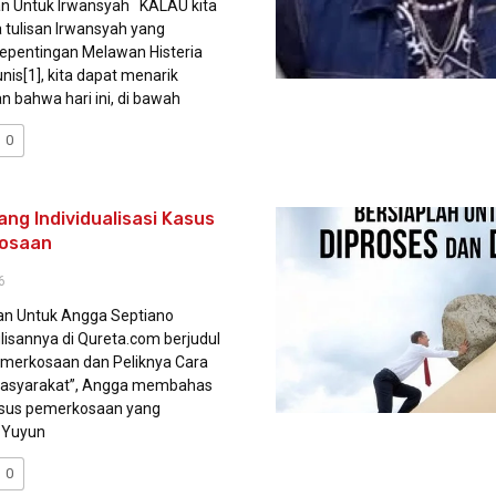
n Untuk Irwansyah KALAU kita
tulisan Irwansyah yang
Kepentingan Melawan Histeria
nis[1], kita dapat menarik
n bahwa hari ini, di bawah
0
ng Individualisasi Kasus
osaan
6
n Untuk Angga Septiano
isannya di Qureta.com berjudul
merkosaan dan Peliknya Cara
 Masyarakat”, Angga membahas
asus pemerkosaan yang
 Yuyun
0