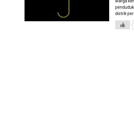
warga ke
penduduka
distrik p