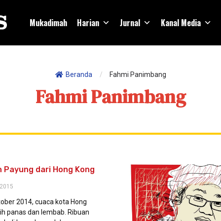
Mukadimah
Harian
Jurnal
Kanal Media
Beranda
/
Fahmi Panimbang
Fahmi Panimbang
 Payung dari Hong Kong
 2015
ober 2014, cuaca kota Hong
h panas dan lembab. Ribuan