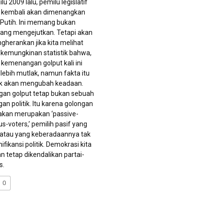
u 2009 lalu, pemilu legislatif
 kembali akan dimenangkan
Putih. Ini memang bukan
ang mengejutkan. Tetapi akan
gherankan jika kita melihat
kemungkinan statistik bahwa,
kemenangan golput kali ini
 lebih mutlak, namun fakta itu
ak akan mengubah keadaan.
an golput tetap bukan sebuah
n politik. Itu karena golongan
 akan merupakan ‘passive-
s-voters,’ pemilih pasif yang
, atau yang keberadaannya tak
ifikansi politik. Demokrasi kita
n tetap dikendalikan partai-
s.
0