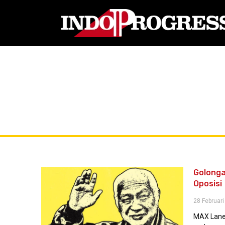
Golongan
Oposisi
28 Februari
MAX Lane