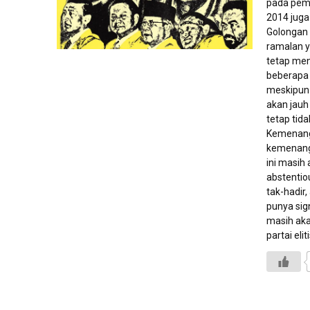
pada pemil
2014 juga
Golongan 
ramalan y
tetap men
beberapa 
meskipun 
akan jauh
tetap tid
Kemenang
kemenanga
ini masih
abstentiou
tak-hadir
punya sign
masih aka
partai eliti