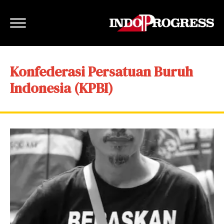
Konfederasi Persatuan Buruh
Indonesia (KPBI)