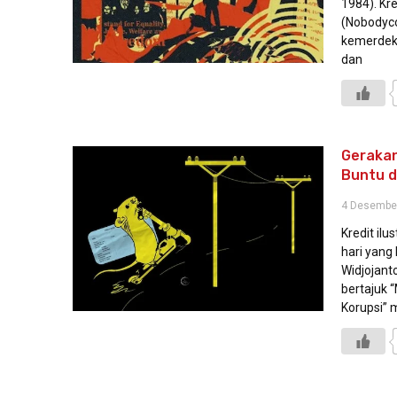
1984). Kre
(Nobodyc
kemerdeka
dan
Gerakan
Buntu d
4 Desembe
Kredit il
hari yang
Widjojant
bertajuk 
Korupsi”