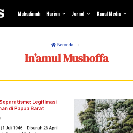
Mukadimah
Harian
Jurnal
Kanal Media
Beranda
/
In’amul Mushoffa
Separatisme: Legitimasi
han di Papua Barat
8
(1 Juli 1946 – Dibunuh 26 April