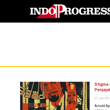
Stigma 
Penjaja
27 Juli 201
Arnold Ap 