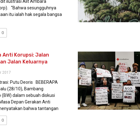
dit ilustrasi Alit Ambara
orp). “Bahwa sesungguhnya
an itu ialah hak segala bangsa
0
 Anti Korupsi: Jalan
an Jalan Keluarnya
r 2017
ustrasi: Putu Deoris BEBERAPA
 lalu (28/10), Bambang
o (BW) dalam sebuah diskusi
“Masa Depan Gerakan Anti
 menyatakan bahwa tantangan
0