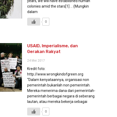
years, we will have established human
colonies amid the stars[1] … (Mungkin
dalam
0
USAID, Imperialisme, dan
Gerakan Rakyat
24 Mei 2017
Kredit foto:
http://www.wrongkindofgreen.org
“Dalam kenyataannya, organisasi non
pemerintah bukanlah non pemerintah.
Mereka menerima dana dari pemerintah-
pemerintah berbagai negara di seberang
lautan, atau mereka bekerja sebagai
0