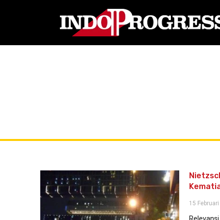
Nietzsc
Kematian
15 Februari
Relevansi