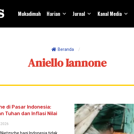
Mukadimah
Harian
Jurnal
Kanal Media
Beranda
/
Aniello Iannone
he di Pasar Indonesia:
 Tuhan dan Inflasi Nilai
 2026
 Nietzsche bagi Indonesia tidak