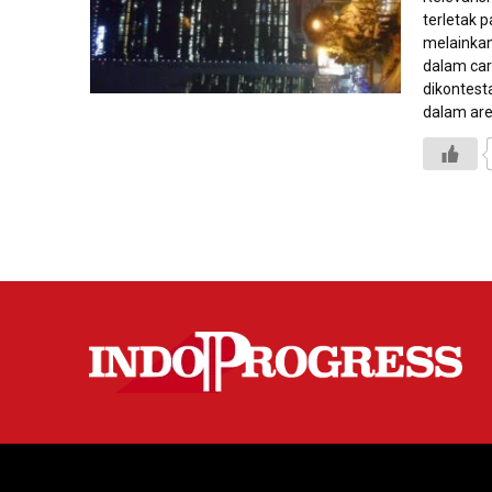
terletak 
melainkan
dalam cara
dikontesta
dalam aren