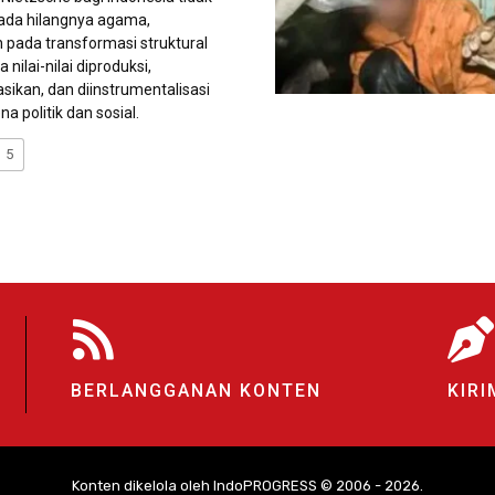
pada hilangnya agama,
 pada transformasi struktural
 nilai-nilai diproduksi,
sikan, dan diinstrumentalisasi
a politik dan sosial.
5
BERLANGGANAN KONTEN
KIRI
Konten dikelola oleh IndoPROGRESS © 2006 - 2026.