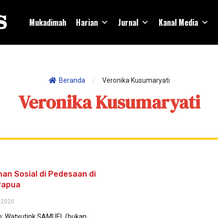
Mukadimah
Harian
Jurnal
Kanal Media
Beranda
/
Veronika Kusumaryati
Veronika Kusumaryati
an Sosial di Pedesaan di
Papua
 2020
to: Watyutink SAMUEL (bukan