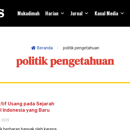
Mukadimah
Harian
Jurnal
Kanal Media
Beranda
/
politik pengetahuan
politik pengetahuan
tif Usang pada Sejarah
l Indonesia yang Baru
 2025
ak berharap banyak oleh karena