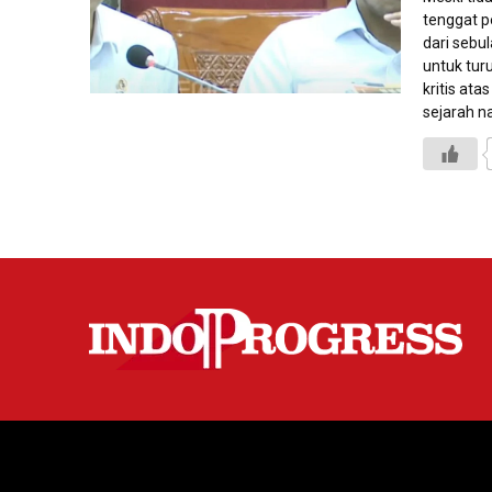
tenggat p
dari sebul
untuk tur
kritis ata
sejarah n