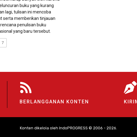
eluncuran buku yang kurang
an lagi, tulisan ini mencoba
ut serta memberikan tinjauan
s rencana penulisan buku
asional yang baru tersebut.
7
BERLANGGANAN KONTEN
KIRI
Konten dikelola oleh IndoPROGRESS © 2006 - 2026.