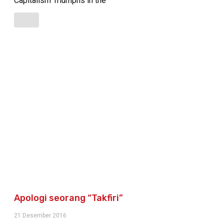
Capitalism Triumphs in the
Apologi seorang “Takfiri”
21 Desember 2016